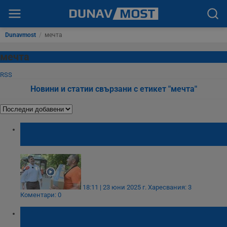
Dunavmost
/
мечта
мечта
RSS
Новини и статии свързани с етикет "мечта"
Лекар подари пиано на самоук музикант в
Пловдив
18:11 | 23 юни 2025 г.
Харесвания: 3
Коментари: 0
Десет години спестяване, един час каране:
Историята на японец и неговото Ferrari