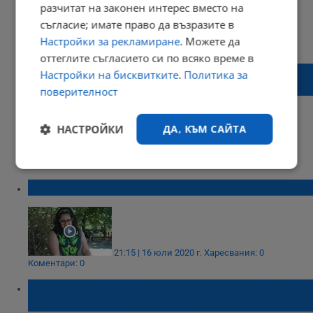
разчитат на законен интерес вместо на
съгласие; имате право да възразите в
19:55 | 14 декември 2020 г.
Харесвания: 1
Настройки за рекламиране
. Можете да
Коментари: 0
оттеглите съгласието си по всяко време в
”Мечта за дете” дава надежда на двойки
Настройки на бисквитките
.
Политика за
с репродуктивни проблеми
поверителност
НАСТРОЙКИ
ДА, КЪМ САЙТА
23:04 | 26 октомври 2020 г.
Харесвания: 1
Коментари: 0
Строго
Ефективност
необходимо
Мечтата да ходиш струва....18 000 лева
Таргетиране
Функционалност
21:15 | 16 юли 2020 г.
Харесвания: 0
Коментари: 0
Ели Димитрова - българката сред най-
Некласифицирани
добрите кайтсърфисти на света