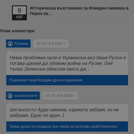
Историческа възстановка за Илинден оживява в
8
Парка на...
АВГ
Нови коментари
Русенец
23:16 | 8.8.2026 г.
Няма проблеми нали е Украински ако беше Руски е
тогава щяхме да обявим война на Русия. Оня
тъпак Зеленски обиколи света да...
Падналият край Кардам дрон е украински
за мангалите
23:10 | 8.8.2026 г.
Циганското Ауди замина, кармата забавя, но не
забравя. Един по един :)
Трима души пострадаха при тежка катастрофа край Николово