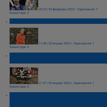
20:23 | 09 февруари 2023 г.
Харесвания: 7
Коментари: 2
Къци Вапцаров: Имам една мечта...
11:40 | 25 януари 2023 г.
Харесвания: 1
Коментари: 0
Братя Занчеви мечтаят да станат
пожарникари от 15-годишни
21:57 | 09 януари 2023 г.
Харесвания: 1
Коментари: 0
Кристиано Роналдо: Спечелването на
световното първенство беше най-
голямата ми мечта!