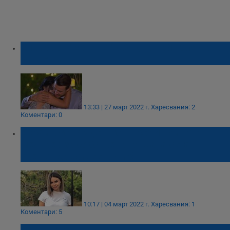
Елвира от "Ергенът" сбъдна най-голямата
си мечта
13:33 | 27 март 2022 г.
Харесвания: 2
Коментари: 0
Украинска студентка: Преди войната
мечтаех за собствена къща, а сега -
светът да живее в мир!
10:17 | 04 март 2022 г.
Харесвания: 1
Коментари: 5
28 българи ще изкачат групово