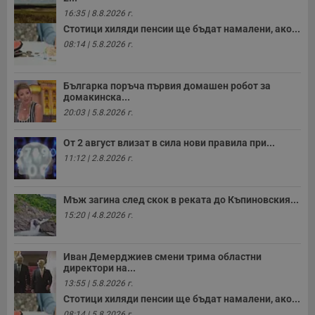
р
16:35 | 8.8.2026 г.
п
н
Стотици хиляди пенсии ще бъдат намалени, ако...
п
к
08:14 | 5.8.2026 г.
ч
п
с
б
Българка поръча първия домашен робот за
домакинска...
__cf_bm
29
Т
Cloudflare Inc.
20:03 | 5.8.2026 г.
минути
с
.twitter.com
59
р
секунди
м
От 2 август влизат в сила нови правила при...
б
о
11:12 | 2.8.2026 г.
у
п
о
и
Мъж загина след скок в реката до Къпиновския...
т
15:20 | 4.8.2026 г.
receive-cookie-deprecation
.hit.gemius.pl
1 година
Т
с
с
н
Иван Демерджиев смени трима областни
н
директори на...
п
б
13:55 | 5.8.2026 г.
п
Стотици хиляди пенсии ще бъдат намалени, ако...
с
о
08:14 | 5.8.2026 г.