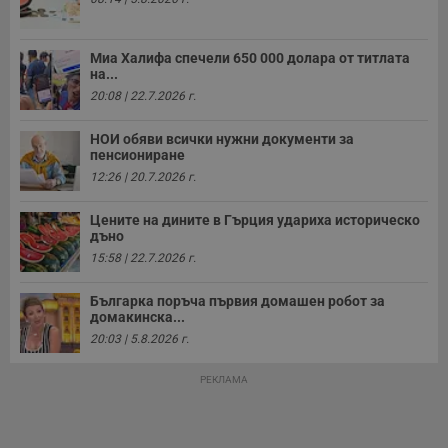
с
а
р
у
Миа Халифа спечели 650 000 долара от титлата
з
на...
з
п
20:08 | 22.7.2026 г.
ASP.NET_SessionId
Сесия
Т
Microsoft
с
Corporation
НОИ обяви всички нужни документи за
D
www.dunavmost.com
пенсиониране
п
и
12:26 | 20.7.2026 г.
т
к
п
Цените на дините в Гърция удариха историческо
и
дъно
у
15:58 | 22.7.2026 г.
р
к
п
Българка поръча първия домашен робот за
д
домакинска...
д
п
20:03 | 5.8.2026 г.
у
РЕКЛАМА
Доставчик
/
Валиден
Валиден
Име
Име
Доставчик
/
Домейн
Описание
Описание