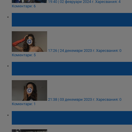
19:40 | 02 февруари 2024 г.
Харесвания: 4
Коментари: 6
Мис България Елизабет Кравец мечтае да
стане журналист
17:26 | 24 декември 2023 г.
Харесвания: 0
Коментари: 5
Мария Илиева: Несбъдната ми мечта е да
съм лекар
21:38 | 03 декември 2023 г.
Харесвания: 0
Коментари: 1
Беседка край морето ще напомня за
Стела