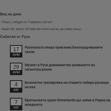
Виц на деня
- Пешо, събуди се. Говориш насън!
- Аман бе, жена. Остави ме поне насън да кажа нещо...
Събития от Русе
Русенската опера превзема Белоградчишките
17
скали
ЮЛИ
Музеят в Русе домакинства ушиването на
29
гигантска рокля
ЮЛИ
Безплатна тренировка на открито събира русенци
4
на кея
АВГ
Британската група Hinterlands ще забие в Парка на
7
младежта
АВГ