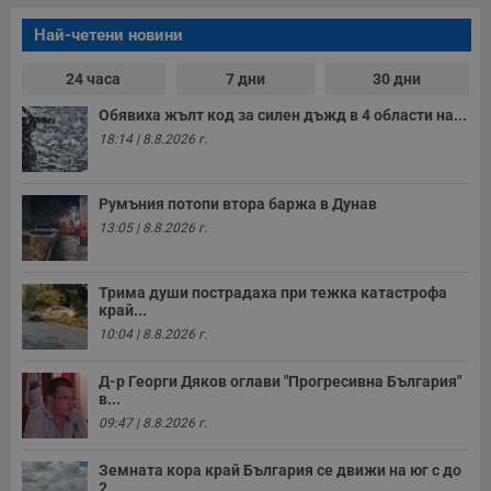
т
е
Най-четени новини
д
н
п
24 часа
7 дни
30 дни
с
у
и
Обявиха жълт код за силен дъжд в 4 области на...
ф
18:14 | 8.8.2026 г.
н
м
Т
и
Румъния потопи втора баржа в Дунав
п
у
13:05 | 8.8.2026 г.
з
б
VISITOR_PRIVACY_METADATA
5 месеца
Т
YouTube
Трима души пострадаха при тежка катастрофа
4
с
.youtube.com
край...
седмици
с
с
10:04 | 8.8.2026 г.
п
и
п
Д-р Георги Дяков оглави "Прогресивна България"
т
в...
в
с
09:47 | 8.8.2026 г.
з
с
п
Земната кора край България се движи на юг с до
о
2...