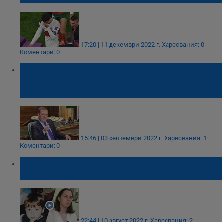
17:20 | 11 декември 2022 г.
Харесвания: 0
Коментари: 0
Дмитрий Медведев: Американската
мечта за разпад на Русия е път към
гибелта
15:46 | 03 септември 2022 г.
Харесвания: 1
Коментари: 0
Момиче от приемно семейство гради
кариера като рентгенов лаборант
22:44 | 10 август 2022 г.
Харесвания: 2