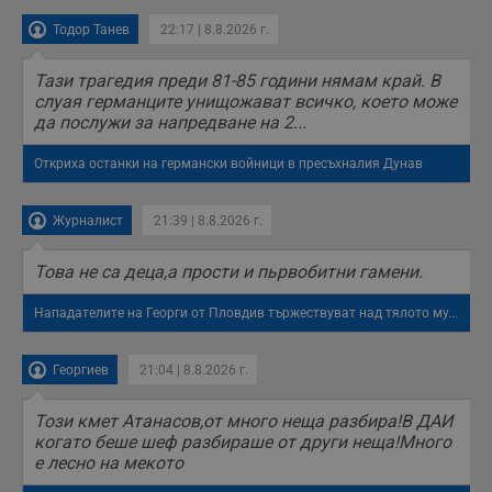
Тодор Танев
22:17 | 8.8.2026 г.
Тази трагедия преди 81-85 години нямам край. В
слуая германците унищожават всичко, което може
да послужи за напредване на 2...
Откриха останки на германски войници в пресъхналия Дунав
Журналист
21:39 | 8.8.2026 г.
Това не са деца,а прости и пьрвобитни гамени.
Нападателите на Георги от Пловдив тържествуват над тялото му...
Георгиев
21:04 | 8.8.2026 г.
Този кмет Атанасов,от много неща разбира!В ДАИ
когато беше шеф разбираше от други неща!Много
е лесно на мекото