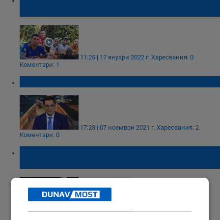
Килиманджаро в опит за световен рекорд
11:25 | 17 януари 2022 г.
Харесвания: 0
Коментари: 1
Приказка за тарикати
17:23 | 07 ноември 2021 г.
Харесвания: 2
Коментари: 0
Успехът на Стойка Кръстева е гордост и за
Русе
09:56 | 07 август 2021 г.
Харесвания: 6
Коментари: 0