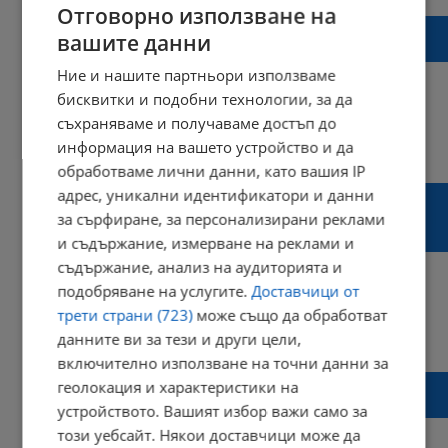
Отговорно използване на
Едно българско момиче, готово да покори
вашите данни
Космоса
Ние и нашите партньори използваме
бисквитки и подобни технологии, за да
съхраняваме и получаваме достъп до
12:42 | 08 март 2021 г.
Харесвания: 1
информация на вашето устройство и да
Коментари: 0
обработваме лични данни, като вашия IP
Княгиня Калина: Сбъдвам мечтата си да
адрес, уникални идентификатори и данни
се върна в България, където се омъжих и
за сърфиране, за персонализирани реклами
родих син!
и съдържание, измерване на реклами и
съдържание, анализ на аудиторията и
подобряване на услугите.
Доставчици от
трети страни (723)
може също да обработват
15:38 | 30 януари 2021 г.
Харесвания: 9
данните ви за тези и други цели,
Коментари: 0
включително използване на точни данни за
Откритието на Холивуд Мария Бакалова:
геолокация и характеристики на
Бях сигурна, че ще стана филмова звезда
устройството. Вашият избор важи само за
този уебсайт. Някои доставчици може да