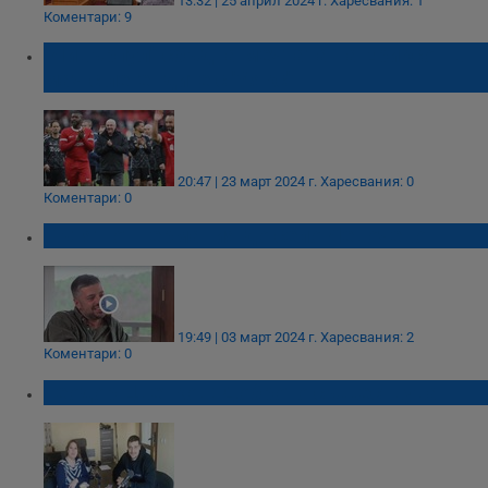
13:32 | 25 април 2024 г.
Харесвания: 1
Коментари: 9
"Ливърпул" сбъдна мечтата на Ериксон в
мач с легендите с "Аякс"
20:47 | 23 март 2024 г.
Харесвания: 0
Коментари: 0
Пътят от Германия до село Левочево
19:49 | 03 март 2024 г.
Харесвания: 2
Коментари: 0
Теодор Цветков: Доброто съществува