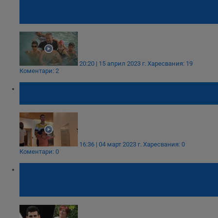
сбъдне неосъществената мечта на своя
син
20:20 | 15 април 2023 г.
Харесвания: 19
Коментари: 2
Кристиано Роналдо зарадва дете, оцеляло
при земетресението в Сирия
16:36 | 04 март 2023 г.
Харесвания: 0
Коментари: 0
Новак Джокович поздрави баба Веска от
русенското село Черешово за рождения ѝ
ден