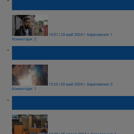
"Столипиново"
14:07 | 23 май 2024 г.
Харесвания: 1
Коментари: 2
Най-доброто лекарство за психиката е
сродната ни душа
13:25 | 02 май 2024 г.
Харесвания: 0
Коментари: 1
Христо Крушарски: Летище Русе вече е
летище