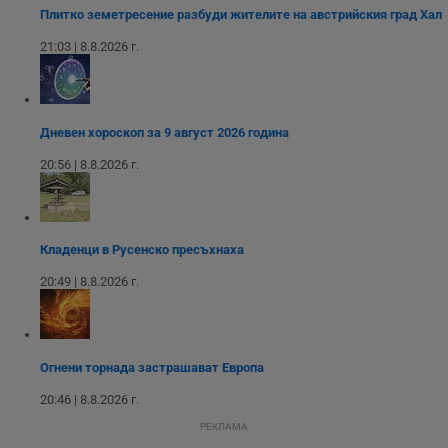
версия на
сайта.
Плитко земетресение разбуди жителите на австрийския град Хал
интерфейса на
Youtube.
_sharedID_cst
.dunavmost.com
11
Тази бисквитка се
21:03 | 8.8.2026 г.
месеца 4
използва за
седмици
проследяване на
потребителски
взаимодействия и
ангажираност на
уебсайта за
Дневен хороскоп за 9 август 2026 година
подобряване на
обслужването и
потребителския
20:56 | 8.8.2026 г.
опит.
Gtest
1
Тази бисквитка се
Gemius
седмица
използва за A/B
.hit.gemius.pl
тестване на
уебсайта чрез
Кладенци в Русенско пресъхнаха
събиране на
данни за
20:49 | 8.8.2026 г.
поведението и
взаимодействието
на посетителите.
Той помага за
подобряване на
потребителския
Огнени торнада застрашават Европа
опит, като
разбира как
20:46 | 8.8.2026 г.
потребителите се
ангажират с
РЕКЛАМА
различни
елементи на