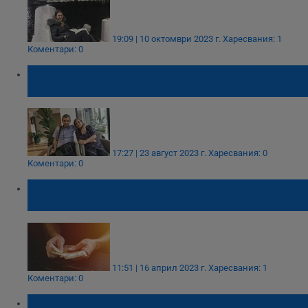
19:09 | 10 октомври 2023 г.
Харесвания: 1
Коментари: 0
Ново сърце бие в гърдите на Димитър
Костов от Смолян
17:27 | 23 август 2023 г.
Харесвания: 0
Коментари: 0
Как да организираме бюджета си
правилно?
11:51 | 16 април 2023 г.
Харесвания: 1
Коментари: 0
Илиян Русев - Скури посвети живота си да