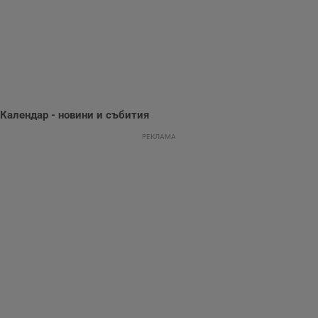
предпочитания.
Тази информация
се използва, за да
се оптимизира
представянето на
уебсайта и да
направят
рекламните
съобщения по-
важни за
потребителя.
Календар - новини и събития
РЕКЛАМА