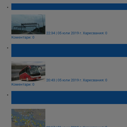
Толтаксите са намалени с 30%
22:34 | 05 юли 2019 г.
Харесвания: 0
Коментари: 0
Предложение: Без тол такса за редовните
автобусни линии
20:43 | 05 юли 2019 г.
Харесвания: 0
Коментари: 0
Авиолиниите променят маршрутите си
заради конфликта САЩ - Иран