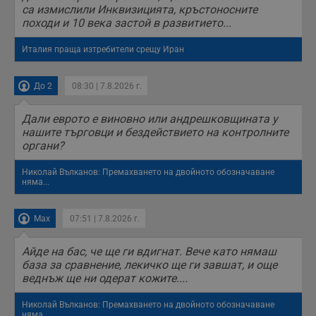
са измислили Инквизицията, кръстоносните
походи и 10 века застой в развитието...
Италия праща изтребители срещу Иран
До 2
08:30 | 7.8.2026 г.
Дали еврото е виновно или андрешковщината у
нашите търговци и бездействието на контролните
органи?
Николай Вълканов: Премахването на двойното обозначаване
няма...
Max
07:51 | 7.8.2026 г.
Айде на бас, че ще ги вдигнат. Вече като нямаш
база за сравнение, лекичко ще ги завшат, и още
веднъж ще ни одерат кожите....
Николай Вълканов: Премахването на двойното обозначаване
няма...