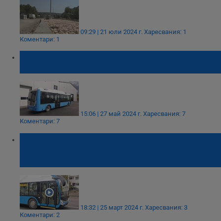
09:29 | 21 юли 2024 г.
Харесвания: 1
Коментари: 1
„Общински транспорт Русе“ ще поеме
всички линии от градския транспорт
15:06 | 27 май 2024 г.
Харесвания: 7
Коментари: 7
Кога ще има дневна и годишна карта за
всички линии на градския транспорт в
Русе?
18:32 | 25 март 2024 г.
Харесвания: 3
Коментари: 2