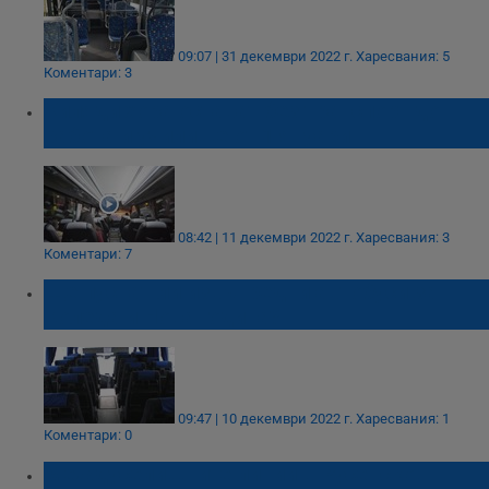
09:07 | 31 декември 2022 г.
Харесвания: 5
Коментари: 3
Хиляди хора остават без транспорт до
работа и училище от 1 януари
08:42 | 11 декември 2022 г.
Харесвания: 3
Коментари: 7
Ще пуснат ли извънредни автобуси за
Коледа и Нова година?
09:47 | 10 декември 2022 г.
Харесвания: 1
Коментари: 0
Междуселищните линии в Русенско: