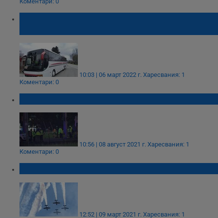
Коментари: 0
От днес тръгват редовни автобуси за
извозване на българи, бягащи от войната
10:03 | 06 март 2022 г.
Харесвания: 1
Коментари: 0
Трамвай прегази двама мъже в САЩ
10:56 | 08 август 2021 г.
Харесвания: 1
Коментари: 0
Кемтрейлс: Изсипват отрова от небето?
12:52 | 09 март 2021 г.
Харесвания: 1