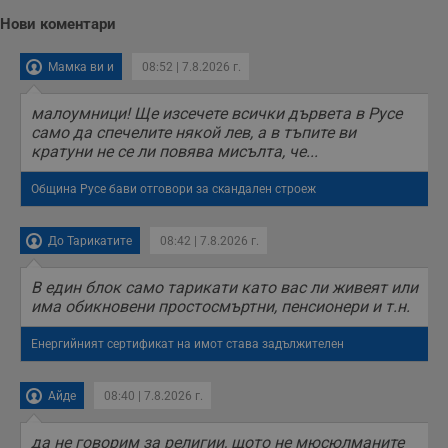
Нови коментари
Мамка ви и
08:52 | 7.8.2026 г.
малоумници! Ще изсечете всички дървета в Русе
само да спечелите някой лев, а в тъпите ви
кратуни не се ли повява мисълта, че...
Община Русе бави отговори за скандален строеж
До Тарикатите
08:42 | 7.8.2026 г.
В един блок само тарикати като вас ли живеят или
има обикновени простосмъртни, пенсионери и т.н.
Енергийният сертификат на имот става задължителен
Айде
08:40 | 7.8.2026 г.
да не говорим за религии, щото не мюсюлманите