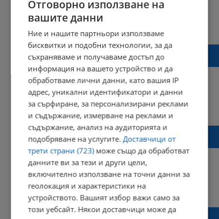
Отговорно използване на
вашите данни
21:17 | 22 февруари 2019 г.
Харесвания: 0
Ние и нашите партньори използваме
Коментари: 0
бисквитки и подобни технологии, за да
Село Сваленик остава откъснато от света
съхраняваме и получаваме достъп до
по празниците
информация на вашето устройство и да
обработваме лични данни, като вашия IP
адрес, уникални идентификатори и данни
за сърфиране, за персонализирани реклами
09:27 | 22 декември 2018 г.
Харесвания: 1
Коментари: 0
и съдържание, измерване на реклами и
съдържание, анализ на аудиторията и
Какво показват червените линии на
подобряване на услугите.
Доставчици от
километража?
трети страни (723)
може също да обработват
данните ви за тези и други цели,
включително използване на точни данни за
геолокация и характеристики на
13:26 | 21 октомври 2018 г.
Харесвания: 1
Коментари: 0
устройството. Вашият избор важи само за
този уебсайт. Някои доставчици може да
Какво означава всяка една от гривните на