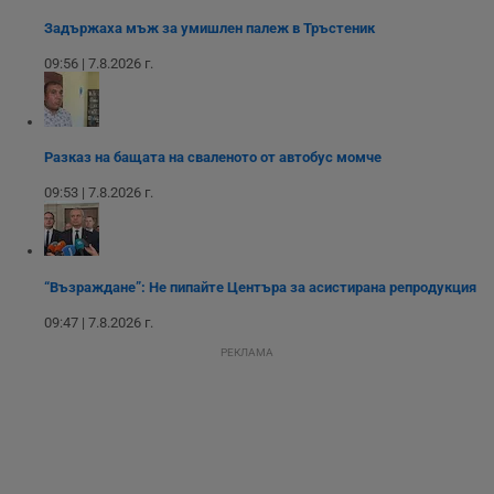
сайта.
интерфейса на
Youtube.
Задържаха мъж за умишлен палеж в Тръстеник
_sharedID_cst
.dunavmost.com
11
Тази бисквитка се
месеца 4
използва за
09:56 | 7.8.2026 г.
седмици
проследяване на
потребителски
взаимодействия и
ангажираност на
уебсайта за
подобряване на
Разказ на бащата на сваленото от автобус момче
обслужването и
потребителския
опит.
09:53 | 7.8.2026 г.
Gtest
1
Тази бисквитка се
Gemius
седмица
използва за A/B
.hit.gemius.pl
тестване на
уебсайта чрез
събиране на
“Възраждане”: Не пипайте Центъра за асистирана репродукция
данни за
поведението и
09:47 | 7.8.2026 г.
взаимодействието
на посетителите.
РЕКЛАМА
Той помага за
подобряване на
потребителския
опит, като
разбира как
потребителите се
ангажират с
различни
елементи на