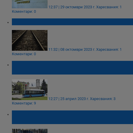
12:37 | 29 октомври 2023 г.
Харесвания: 1
Коментари: 0
Влак премаза момиче край село Скутаре
11:32 | 08 октомври 2023 г.
Харесвания: 1
Коментари: 0
С нови 24 автобуса се увеличава
общинският автопарк
12:27 | 25 април 2023 г.
Харесвания: 3
Коментари: 9
Разписание на тролейбусите в
новогодишната нощ в Русе