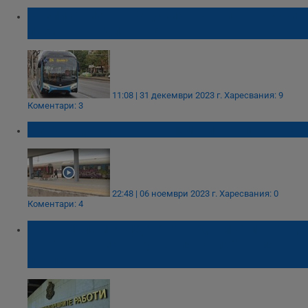
Разписание на градския транспорт в Русе
през новогодишната нощ
11:08 | 31 декември 2023 г.
Харесвания: 9
Коментари: 3
Изграждат първата жп магистрала у нас
22:48 | 06 ноември 2023 г.
Харесвания: 0
Коментари: 4
МВР: Напомняме, че гражданите могат да
съобщават за нарушения на изборния
процес