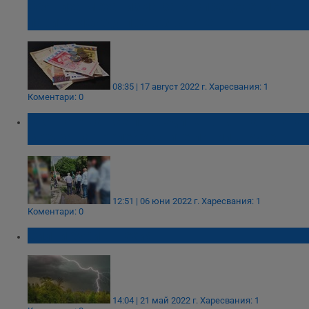
Обявиха механизма за разпределение на
парите между превозвачите
08:35 | 17 август 2022 г.
Харесвания: 1
Коментари: 0
Отстраняват се повредите по контактната
мрежа на тролейбусните линии в Русе
12:51 | 06 юни 2022 г.
Харесвания: 1
Коментари: 0
Силни бури в Чехия
14:04 | 21 май 2022 г.
Харесвания: 1