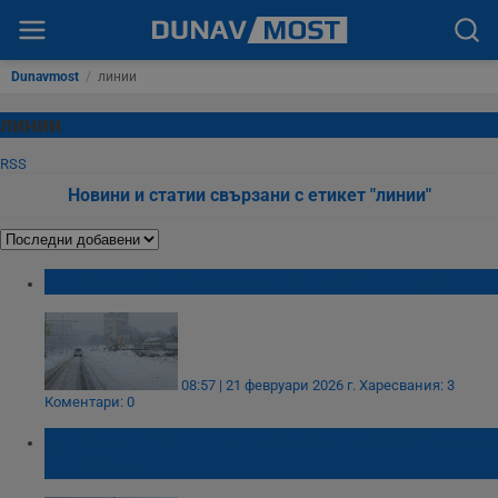
Dunavmost
/
линии
линии
RSS
Новини и статии свързани с етикет "линии"
Проблеми с градския транспорт в Русе
08:57 | 21 февруари 2026 г.
Харесвания: 3
Коментари: 0
Цял квартал във Варна остана без градски
автобуси