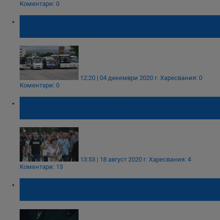
Коментари: 0
Промени в автобусните разписания по
линията Силистра - Русе
12:20 | 04 декември 2020 г.
Харесвания: 0
Коментари: 0
Протест край Дунав мост ще затрудни
движението в района утре
13:53 | 18 август 2020 г.
Харесвания: 4
Коментари: 13
МВнР обяви телефони за българи, които се
нуждаят от съдействие