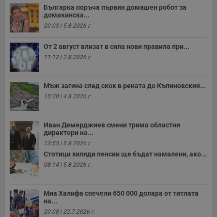
п
Българка поръча първия домашен робот за
н
домакинска...
п
20:03 | 5.8.2026 г.
к
ч
п
От 2 август влизат в сила нови правила при...
с
б
11:12 | 2.8.2026 г.
__cf_bm
29
Т
Cloudflare Inc.
минути
с
.twitter.com
59
р
Мъж загина след скок в реката до Къпиновския...
секунди
м
б
15:20 | 4.8.2026 г.
о
у
п
о
Иван Демерджиев смени трима областни
и
директори на...
т
13:55 | 5.8.2026 г.
receive-cookie-deprecation
.hit.gemius.pl
1 година
Т
Стотици хиляди пенсии ще бъдат намалени, ако...
с
с
08:14 | 5.8.2026 г.
н
н
п
б
Миа Халифа спечели 650 000 долара от титлата
п
на...
с
о
20:08 | 22.7.2026 г.