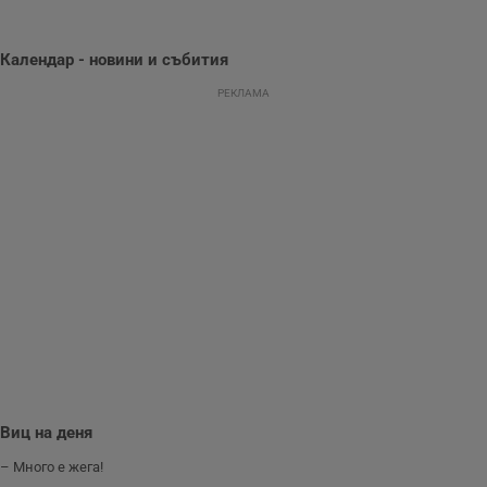
предпочитания.
Тази информация
се използва, за да
се оптимизира
Календар - новини и събития
представянето на
уебсайта и да
РЕКЛАМА
направят
рекламните
съобщения по-
важни за
потребителя.
Виц на деня
– Много е жега!