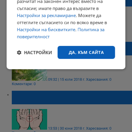
разчитат на законен интерес вместо на
китката ви?
съгласие; имате право да възразите в
Настройки за рекламиране
. Можете да
оттеглите съгласието си по всяко време в
Настройки на бисквитките
.
Политика за
16:00 | 22 юли 2018 г.
Харесвания: 0
Коментари: 0
поверителност
Избирайте дини, които имат кафяви линии
по кората
НАСТРОЙКИ
ДА, КЪМ САЙТА
Строго
Ефективност
необходимо
09:32 | 15 юли 2018 г.
Харесвания: 0
Коментари: 0
Погледнете ръцете си: дали изглеждат
Таргетиране
Функционалност
така както на картинката?
Некласифицирани
13:53 | 30 юни 2018 г.
Харесвания: 0