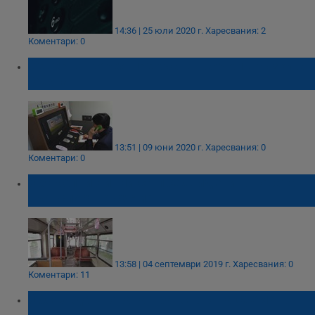
14:36 | 25 юли 2020 г.
Харесвания: 2
Коментари: 0
Северна Корея прекъсва всички връзки с
Южна
13:51 | 09 юни 2020 г.
Харесвания: 0
Коментари: 0
Обиколни линии са предвидени в новата
транспортна схема
13:58 | 04 септември 2019 г.
Харесвания: 0
Коментари: 11
Обсъждат новата транспортна схема в