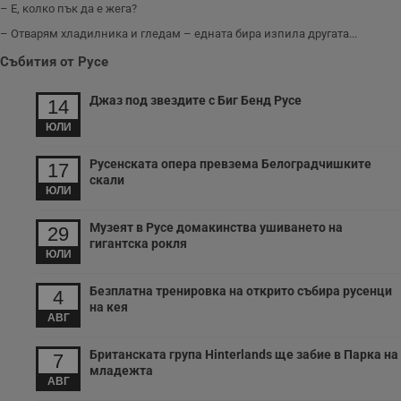
– Е, колко пък да е жега?
– Отварям хладилника и гледам – едната бира изпила другата...
Събития от Русе
Джаз под звездите с Биг Бенд Русе
14
ЮЛИ
Русенската опера превзема Белоградчишките
17
скали
ЮЛИ
Музеят в Русе домакинства ушиването на
29
гигантска рокля
ЮЛИ
Безплатна тренировка на открито събира русенци
4
на кея
АВГ
Британската група Hinterlands ще забие в Парка на
7
младежта
АВГ