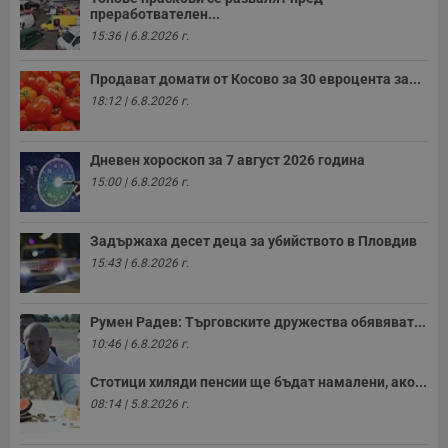
е
преработвателен...
д
15:36 | 6.8.2026 г.
н
п
с
Продават домати от Косово за 30 евроцента за...
у
и
18:12 | 6.8.2026 г.
ф
н
м
Т
Дневен хороскоп за 7 август 2026 година
и
п
15:00 | 6.8.2026 г.
у
з
б
Задържаха десет деца за убийството в Пловдив
VISITOR_PRIVACY_METADATA
5 месеца
Т
YouTube
15:43 | 6.8.2026 г.
4
с
.youtube.com
седмици
с
с
п
Румен Радев: Търговските дружества обявяват...
и
п
10:46 | 6.8.2026 г.
т
в
с
Стотици хиляди пенсии ще бъдат намалени, ако...
з
08:14 | 5.8.2026 г.
с
п
о
р