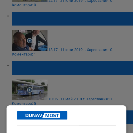
22:17 | 21 юни 2019 г.
Харесвания: 0
Коментари: 0
Бойко Борисов: Трябва да качим хората на
влаковете
13:17 | 11 юни 2019 г.
Харесвания: 0
Коментари: 1
Русе е вторият град в страната, който
въвежда нощен транспорт
10:05 | 11 май 2019 г.
Харесвания: 0
Коментари: 5
Край на нощния градски транспорт и
разреждане на линиите в София?