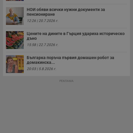
с
а
р
НОИ обяви всички нужни документи за
у
пенсиониране
з
12:26 | 20.7.2026 г.
з
п
Цените на дините в Гърция удариха историческо
ASP.NET_SessionId
Сесия
Т
Microsoft
дъно
с
Corporation
D
www.dunavmost.com
15:58 | 22.7.2026 г.
п
и
т
Българка поръча първия домашен робот за
к
домакинска...
п
и
20:03 | 5.8.2026 г.
у
р
к
РЕКЛАМА
п
д
д
п
у
Доставчик
/
Валиден
Валиден
Име
Име
Доставчик
/
Домейн
Описание
Описание
Домейн
Доставчик
/
до
Валиден
до