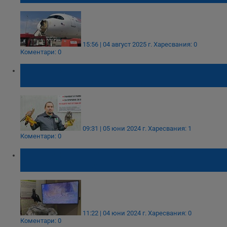
15:56 | 04 август 2025 г.
Харесвания: 0
Коментари: 0
Програма на Международния ден на
лешоядите в русенския музей
09:31 | 05 юни 2024 г.
Харесвания: 1
Коментари: 0
Новоизлюпено лешоядче в навечерието на
Международния ден на лешоядите
11:22 | 04 юни 2024 г.
Харесвания: 0
Коментари: 0