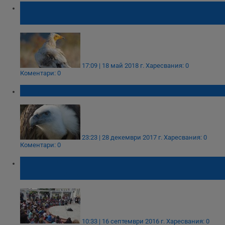
Български проект спечели престижната
награда Натура 2000
17:09 | 18 май 2018 г.
Харесвания: 0
Коментари: 0
Роми от село Глушник спасиха лешояд
23:23 | 28 декември 2017 г.
Харесвания: 0
Коментари: 0
Много изненади очакват децата днес в
Лапидариумa
10:33 | 16 септември 2016 г.
Харесвания: 0