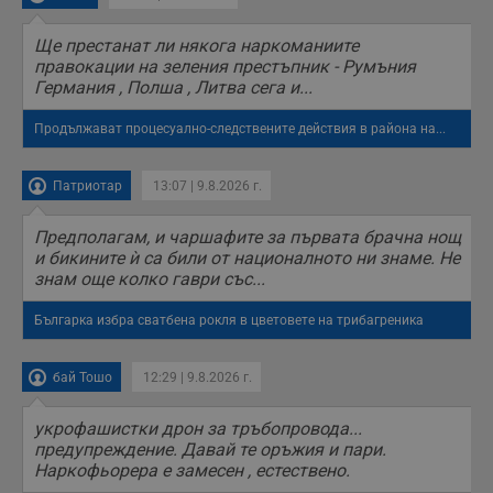
поведение и
предпочитания.
Тази информация
Ще престанат ли някога наркоманиите
се използва, за да
правокации на зеления престъпник - Румъния
се оптимизира
представянето на
Германия , Полша , Литва сега и...
уебсайта и да
направят
рекламните
Продължават процесуално-следствените действия в района на...
съобщения по-
важни за
потребителя.
Патриотар
13:07 | 9.8.2026 г.
Предполагам, и чаршафите за първата брачна нощ
и бикините ѝ са били от националното ни знаме. Не
знам още колко гаври със...
Българка избра сватбена рокля в цветовете на трибагреника
бай Тошо
12:29 | 9.8.2026 г.
укрофашистки дрон за тръбопровода...
предупреждение. Давай те оръжия и пари.
Наркофьорера е замесен , естествено.