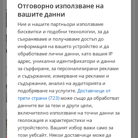
24 часа
7 дни
30 дни
Отговорно използване на
Обявиха жълт код за силен дъжд в 4 области на...
вашите данни
18:14 | 8.8.2026 г.
Ние и нашите партньори използваме
бисквитки и подобни технологии, за да
Хорхе Меси е човекът, оказал най-голямо
съхраняваме и получаваме достъп до
влияние...
информация на вашето устройство и да
17:41 | 8.8.2026 г.
обработваме лични данни, като вашия IP
адрес, уникални идентификатори и данни
Володя Попов: Константиновият мост е едно от...
за сърфиране, за персонализирани реклами
15:43 | 8.8.2026 г.
и съдържание, измерване на реклами и
съдържание, анализ на аудиторията и
Река По споделя съдбата на Дунав
подобряване на услугите.
Доставчици от
15:29 | 8.8.2026 г.
трети страни (723)
може също да обработват
данните ви за тези и други цели,
Земната кора край България се движи на юг с до
включително използване на точни данни за
2...
геолокация и характеристики на
16:35 | 8.8.2026 г.
устройството. Вашият избор важи само за
Стотици хиляди пенсии ще бъдат намалени, ако...
този уебсайт. Някои доставчици може да
08:14 | 5.8.2026 г.