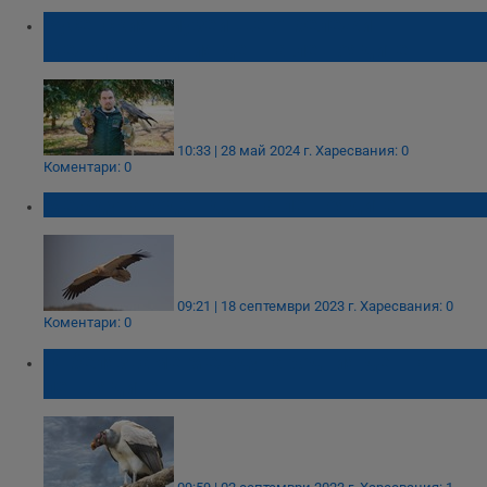
Русенският музей ще отбележи
Международния ден на лешоядите
10:33 | 28 май 2024 г.
Харесвания: 0
Коментари: 0
Международен ден на лешоядите
09:21 | 18 септември 2023 г.
Харесвания: 0
Коментари: 0
Отбелязваме Международния ден на
лешоядите