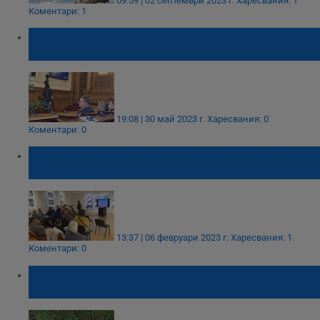
09:59 | 02 септември 2023 г.
Харесвания: 1
Коментари: 1
Политическите лешояди, късали години от
плътта на държавата!
19:08 | 30 май 2023 г.
Харесвания: 0
Коментари: 0
Регионалният исторически музей в Русе
увеличава посетителите си
13:37 | 06 февруари 2023 г.
Харесвания: 1
Коментари: 0
Бракониери убиха край Джебел
световноизвестен лешояд