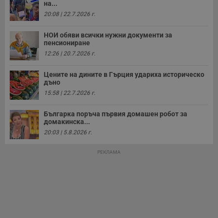
на...
20:08 | 22.7.2026 г.
НОИ обяви всички нужни документи за
пенсиониране
12:26 | 20.7.2026 г.
Строго необходимо
Ефективност
Таргетиране
Функционалност
Цените на дините в Гърция удариха историческо
Некласифицирани
дъно
15:58 | 22.7.2026 г.
Строго необходимите бисквитки позволяват основната
функционалност на уебсайта, като потребителско
Българка поръча първия домашен робот за
влизане и управление на акаунта. Уебсайтът не може да
домакинска...
се използва правилно без строго необходими
бисквитки.
20:03 | 5.8.2026 г.
Валиден
Име
Доставчик
/
Домейн
О
РЕКЛАМА
до
__RequestVerificationToken
Сесия
Т
Microsoft
п
Corporation
ф
www.dunavmost.com
з
п
и
п
A