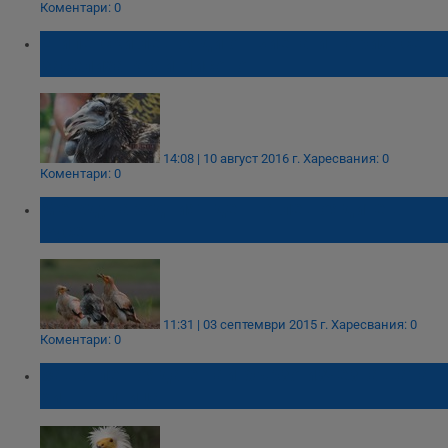
Коментари: 0
Египетски лешояди от Виена и Париж се
заселиха край Нисово
14:08 | 10 август 2016 г.
Харесвания: 0
Коментари: 0
Международният ден на лешоядите в
Русе
11:31 | 03 септември 2015 г.
Харесвания: 0
Коментари: 0
Защо лешояда е най-бързо изчезващата
хищна птица