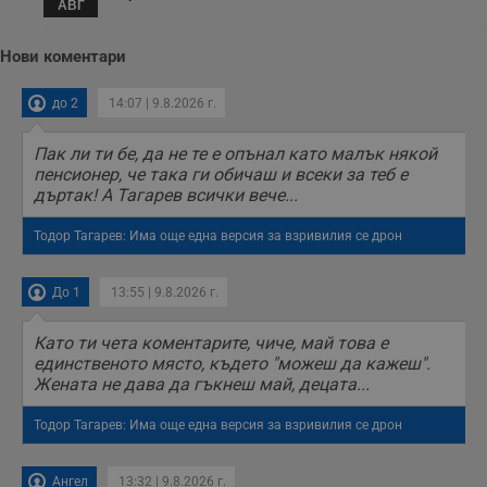
елементи на
АВГ
уебсайта по
време на етапите
на тестване.
Нови коментари
Gdyn
1 година
Тази бисквитка се
Gemius
използва за
.hit.gemius.pl
до 2
14:07 | 9.8.2026 г.
събиране на
анонимни
статистически
Пак ли ти бе, да не те е опънал като малък някой
данни, свързани с
посещенията в
пенсионер, че така ги обичаш и всеки за теб е
уебсайта на
дъртак! А Тагарев всички вече...
потребителя, като
броя на
посещенията,
Тодор Тагарев: Има още една версия за взривилия се дрон
средното време,
прекарано на
уебсайта и какви
страници са били
До 1
13:55 | 9.8.2026 г.
заредени. Целта е
да се подобри
съдържанието на
Като ти чета коментарите, чиче, май това е
сайта и
единственото място, където "можеш да кажеш".
потребителския
Жената не дава да гъкнеш май, децата...
опит.
Gdynp
1 година
Тази бисквитка се
Gemius
Тодор Тагарев: Има още една версия за взривилия се дрон
използва с цел
.hit.gemius.pl
събиране на
информация за
потребителското
Ангел
13:32 | 9.8.2026 г.