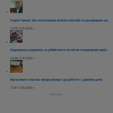
р
п
н
п
к
ч
Георги Чинев: Ще използваме всички способи за разкриване на...
п
с
13:52 | 9.8.2026 г.
б
__cf_bm
29
Т
Cloudflare Inc.
минути
с
.twitter.com
59
р
секунди
м
Задържаха украинец за убийството на негов сънародник край...
б
о
13:46 | 9.8.2026 г.
у
п
о
и
т
Магазините масово продължават да работят с двойни цени
receive-cookie-deprecation
.hit.gemius.pl
1 година
Т
с
с
13:41 | 9.8.2026 г.
н
н
РЕКЛАМА
п
б
п
с
о