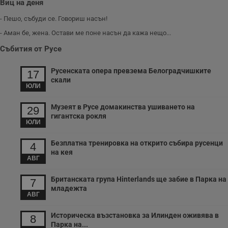
Виц на деня
версия на
сайта.
интерфейса на
Youtube.
- Пешо, събуди се. Говориш насън!
_sharedID_cst
.dunavmost.com
11
Тази бисквитка се
месеца 4
използва за
- Аман бе, жена. Остави ме поне насън да кажа нещо...
седмици
проследяване на
потребителски
Събития от Русе
взаимодействия и
ангажираност на
уебсайта за
Русенската опера превзема Белоградчишките
подобряване на
17
обслужването и
скали
потребителския
ЮЛИ
опит.
Музеят в Русе домакинства ушиването на
Gtest
1
Тази бисквитка се
Gemius
29
седмица
използва за A/B
.hit.gemius.pl
гигантска рокля
тестване на
ЮЛИ
уебсайта чрез
събиране на
данни за
Безплатна тренировка на открито събира русенци
4
поведението и
на кея
взаимодействието
АВГ
на посетителите.
Той помага за
подобряване на
Британската група Hinterlands ще забие в Парка на
7
потребителския
младежта
опит, като
АВГ
разбира как
потребителите се
ангажират с
Историческа възстановка за Илинден оживява в
8
различни
Парка на...