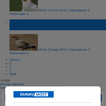
08:56 | 14 юли 2015 г.
Харесвания: 0
Коментари: 0
Египетски лешояд пристигна в природен
парк „Русенски Лом”
08:36 | 26 март 2014 г.
Харесвания: 0
Коментари: 0
Начало
⟨⟨
1
⟩⟩
Край
147404
Фенове харесват
Dunavmost
Най-четени новини