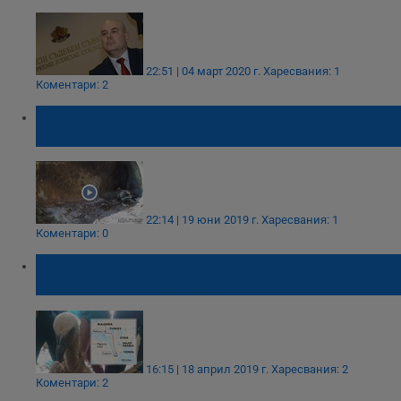
22:51 | 04 март 2020 г.
Харесвания: 1
Коментари: 2
Птици от застрашен вид се излюпиха край
Провадия
22:14 | 19 юни 2019 г.
Харесвания: 1
Коментари: 0
The Times: Български лешояд е задържан
за шпионаж в Йемен
16:15 | 18 април 2019 г.
Харесвания: 2
Коментари: 2