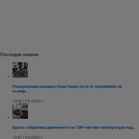
т
е
д
н
п
с
у
и
ф
н
м
Т
Последни новини
и
п
у
з
б
VISITOR_PRIVACY_METADATA
5 месеца
Т
YouTube
4
с
.youtube.com
Пожарникари извадиха бедстващо куче от преливника на
седмици
с
язовир...
с
п
14:02 | 9.8.2026 г.
и
п
т
в
с
з
Бургас забранява движението на ТИР-ове при температури над...
с
п
13:57 | 9.8.2026 г.
о