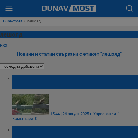
Dunavmost
/
лешояд
лешояд
RSS
Новини и статии свързани с етикет "лешояд"
Лешояд на главния път край Симитли
вдигна на крак природозащитници
15:44 | 26 август 2025 г.
Харесвания: 1
Коментари: 0
Лешояд удари самолет на Iberia и се заби
в двигателя