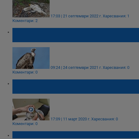
17:03 | 21 септември 2022 г.
Харесвания: 1
Коментари: 2
Ден на лешояда в Лапидариума на
Историческия музей в Русе
09:24 | 24 септември 2021 г.
Харесвания: 0
Коментари: 0
Излюпи се първото брадато лешоядче за
тази година у нас
17:09 | 11 март 2020 г.
Харесвания: 0
Коментари: 0
Лешоядът на правосъдието