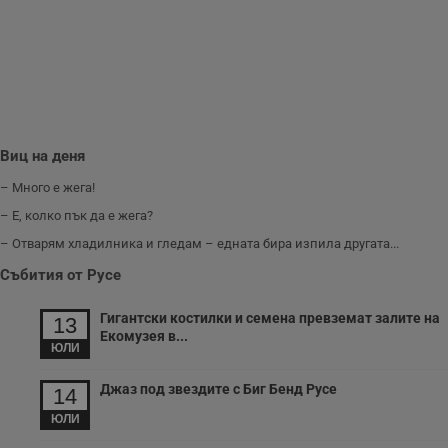
Виц на деня
– Много е жега!
– Е, колко пък да е жега?
– Отварям хладилника и гледам – едната бира изпила другата...
Събития от Русе
Гигантски костилки и семена превземат залите на
13
Екомузея в...
ЮЛИ
Джаз под звездите с Биг Бенд Русе
14
ЮЛИ