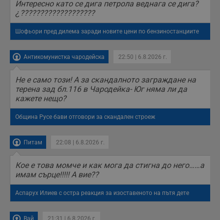
Интересно като се дига петрола веднага се дига?
¿???????????????????
Шофьори пред дилема заради новите цени по бензиностанциите
Антикомунистка чародейска
22:50 | 6.8.2026 г.
Не е само този! А за скандалното заграждане на
терена зад бл.116 в Чародейка- Юг няма ли да
кажете нещо?
Община Русе бави отговори за скандален строеж
Питам
22:08 | 6.8.2026 г.
Кое е това момче и как мога да стигна до него……а
имам сърце!!!!! А вие??
Аспарух Илиев с остра реакция за изоставеното на пътя дете
Вай
21:31 | 6.8.2026 г.