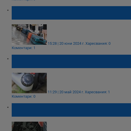
Мъж е откраднал куфар с вещи за 14 000
лева на Летище София
15:28 | 20 юни 2024 г.
Харесвания: 0
Коментари: 1
Откраднаха куфар с инструменти и гориво
от строителни машини край Иваново
11:29 | 20 май 2024 г.
Харесвания: 1
Коментари: 0
Задържаха части за пистолети на Дунав
мост 2