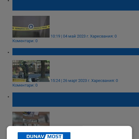
майка в куфар месец и половина
10:19 | 04 май 2023 г.
Харесвания: 0
Коментари: 0
Съмнителен куфар отцепи парк в София
15:24 | 26 март 2023 г.
Харесвания: 0
Коментари: 0
Спасиха мъж с два милиона долара под
руините в Турция
11:12 | 18 февруари 2023 г.
Харесвания: 26
Коментари: 1