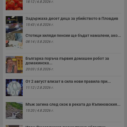
18:12 | 6.8.2026 г.
с
п
о
р
Задържаха десет деца за убийството в Пловдив
п
н
15:43 | 6.8.2026 г.
п
к
ч
Стотици хиляди пенсии ще бъдат намалени, ако...
п
08:14 | 5.8.2026 г.
с
б
__cf_bm
29
Т
Cloudflare Inc.
Българка поръча първия домашен робот за
минути
с
.twitter.com
59
р
домакинска...
секунди
м
20:03 | 5.8.2026 г.
б
о
у
От 2 август влизат в сила нови правила при...
п
о
11:12 | 2.8.2026 г.
и
т
receive-cookie-deprecation
.hit.gemius.pl
1 година
Т
Мъж загина след скок в реката до Къпиновския...
с
с
15:20 | 4.8.2026 г.
н
н
п
б