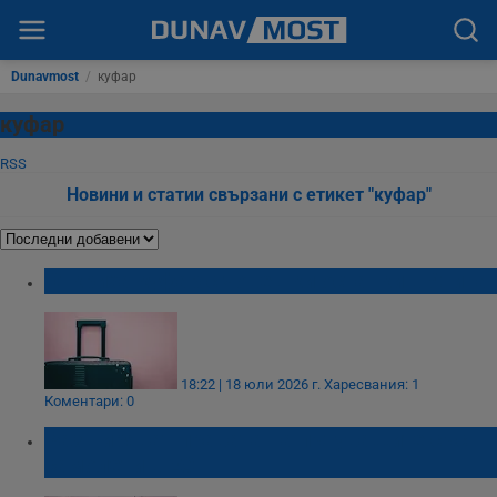
Dunavmost
/
куфар
куфар
RSS
Новини и статии свързани с етикет "куфар"
Откриха куфар с човешки останки в Атина
18:22 | 18 юли 2026 г.
Харесвания: 1
Коментари: 0
Разширяват правата на пътуващите със
самолети в ЕС