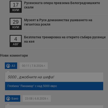
Русенската опера превзема Белоградчишките
17
скали
ЮЛИ
Музеят в Русе домакинства ушиването на
29
гигантска рокля
ЮЛИ
Безплатна тренировка на открито събира русенци
4
на кея
АВГ
Нови коментари
A3
00:11 | 7.8.2026 г.
5000 , джобните на шефа!
Глобиха "Линамар" с над 5000 евро
Бако
23:08 | 6.8.2026 г.