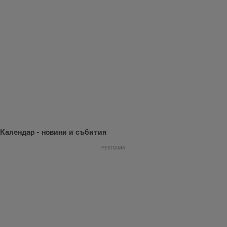
събиране на
информация за
потребителското
поведение и
предпочитания.
Тази информация
се използва, за да
се оптимизира
представянето на
уебсайта и да
направят
рекламните
съобщения по-
важни за
потребителя.
Календар - новини и събития
РЕКЛАМА