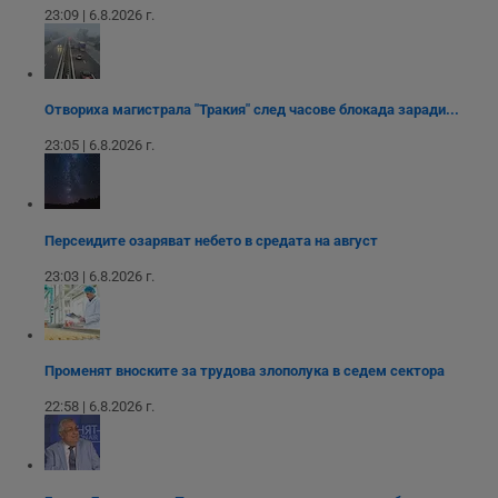
уебсайта
на социалните
вътрешни
23:09 | 6.8.2026 г.
използва новата
медии в сайта.
анализи от
или старата
оператора на
версия на
сайта.
интерфейса на
Youtube.
_sharedID_cst
.dunavmost.com
11
Тази бисквитка се
месеца 4
използва за
Отвориха магистрала "Тракия" след часове блокада заради...
седмици
проследяване на
потребителски
23:05 | 6.8.2026 г.
взаимодействия и
ангажираност на
уебсайта за
подобряване на
обслужването и
потребителския
Персеидите озаряват небето в средата на август
опит.
23:03 | 6.8.2026 г.
Gtest
1
Тази бисквитка се
Gemius
седмица
използва за A/B
.hit.gemius.pl
тестване на
уебсайта чрез
събиране на
данни за
Променят вноските за трудова злополука в седем сектора
поведението и
взаимодействието
на посетителите.
22:58 | 6.8.2026 г.
Той помага за
подобряване на
потребителския
опит, като
разбира как
потребителите се