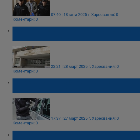
07:40 | 13 юни 2025 г.
Харесвания: 0
Коментари: 0
Осем години затвор за младеж, удушил
майка си и скрил тялото в куфар
22:21 | 28 март 2025 г.
Харесвания: 0
Коментари: 0
Крадец задигна куфар с инструменти от
автомобил на булевард "Липник"
17:37 | 27 март 2025 г.
Харесвания: 0
Коментари: 0
Потвърдиха доживотните присъди за