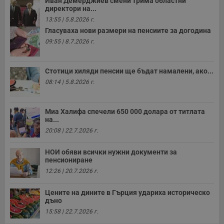
Иван Демерджиев смени трима областни
п
директори на...
с
о
13:55 | 5.8.2026 г.
с
Гласуваха нови размери на пенсиите за догодина
а
р
09:55 | 8.7.2026 г.
у
з
з
п
Стотици хиляди пенсии ще бъдат намалени, ако...
08:14 | 5.8.2026 г.
ASP.NET_SessionId
Сесия
Т
Microsoft
с
Corporation
D
www.dunavmost.com
п
и
Миа Халифа спечели 650 000 долара от титлата
т
на...
к
20:08 | 22.7.2026 г.
п
и
у
НОИ обяви всички нужни документи за
р
пенсиониране
к
п
12:26 | 20.7.2026 г.
д
д
п
Цените на дините в Гърция удариха историческо
у
дъно
15:58 | 22.7.2026 г.