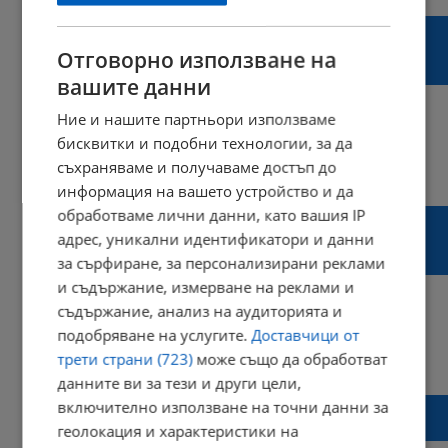
Родителите на убитата Евгения
Владимирова подозират, че мотивът е
Отговорно използване на
пари
вашите данни
Ние и нашите партньори използваме
бисквитки и подобни технологии, за да
съхраняваме и получаваме достъп до
13:46 | 17 януари 2023 г.
Харесвания: 1
Коментари: 0
информация на вашето устройство и да
обработваме лични данни, като вашия IP
Тръгва делото за убийството на Евгения
Владимирова, чието тяло беше намерено
адрес, уникални идентификатори и данни
в куфар
за сърфиране, за персонализирани реклами
и съдържание, измерване на реклами и
съдържание, анализ на аудиторията и
подобряване на услугите.
Доставчици от
08:44 | 17 януари 2023 г.
Харесвания: 1
трети страни (723)
може също да обработват
Коментари: 0
данните ви за тези и други цели,
Ще има ли справедлива присъда за
включително използване на точни данни за
убиеца на Евгения, намерена в куфар?
геолокация и характеристики на