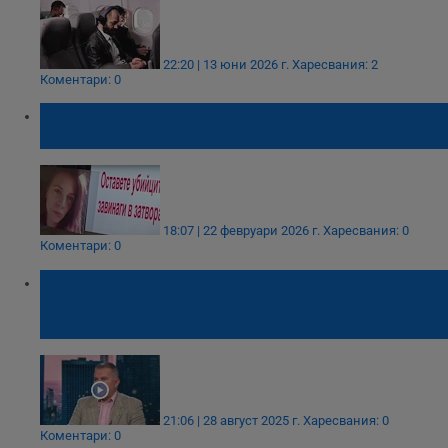
22:20 | 13 юни 2026 г.
Харесвания: 2
Коментари: 0
Братът на Евгения Владимирова определи
съдебното решение като второ убийство
18:07 | 22 февруари 2026 г.
Харесвания: 0
Коментари: 0
Богомил Николов: Нискотарифните
авиокомпании често променят правилата
си, за да затруднят пътниците
21:06 | 28 август 2025 г.
Харесвания: 0
Коментари: 0