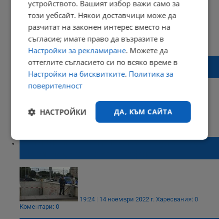
устройството. Вашият избор важи само за
този уебсайт. Някои доставчици може да
разчитат на законен интерес вместо на
14:55 | 11 декември 2022 г.
Харесвания: 1
съгласие; имате право да възразите в
Коментари: 0
Настройки за рекламиране
. Можете да
Котка, скрита в багаж, изуми служителите
оттеглите съгласието си по всяко време в
на летище
Настройки на бисквитките
.
Политика за
поверителност
НАСТРОЙКИ
ДА, КЪМ САЙТА
16:50 | 25 ноември 2022 г.
Харесвания: 0
Коментари: 0
Строго
Ефективност
Полицията отцепи подлез на булевард
необходимо
"Цариградско шосе" в София
Таргетиране
Функционалност
19:24 | 14 ноември 2022 г.
Харесвания: 0
Коментари: 0