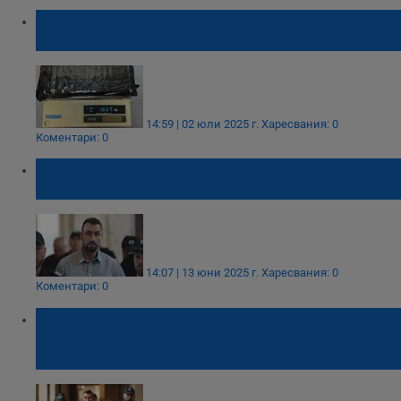
Откриха 1,6 килограма кокаин в куфар на
летище София
14:59 | 02 юли 2025 г.
Харесвания: 0
Коментари: 0
Орлин Владимиров излезе с нова версия
за смъртта на съпругата си
14:07 | 13 юни 2025 г.
Харесвания: 0
Коментари: 0
Орлин и Пламен Владимирови обжалват
доживотните си присъди за убийството на
Евгения