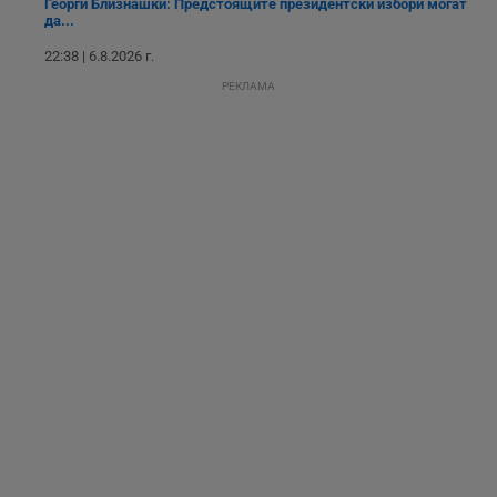
Георги Близнашки: Предстоящите президентски избори могат
ангажират с
да...
различни
елементи на
22:38 | 6.8.2026 г.
уебсайта по
време на етапите
РЕКЛАМА
на тестване.
Gdyn
1 година
Тази бисквитка се
Gemius
използва за
.hit.gemius.pl
събиране на
анонимни
статистически
данни, свързани с
посещенията в
уебсайта на
потребителя, като
броя на
посещенията,
средното време,
прекарано на
уебсайта и какви
страници са били
заредени. Целта е
да се подобри
съдържанието на
сайта и
потребителския
опит.
Gdynp
1 година
Тази бисквитка се
Gemius
използва с цел
.hit.gemius.pl