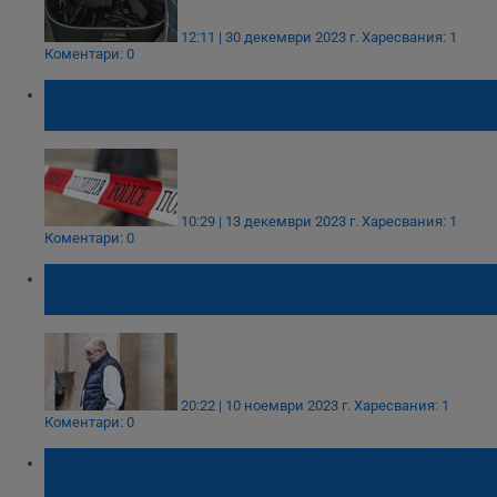
12:11 | 30 декември 2023 г.
Харесвания: 1
Коментари: 0
Полицаи отцепиха района на жп гарата в
Разград
10:29 | 13 декември 2023 г.
Харесвания: 1
Коментари: 0
Свекърът на убитата Евгения излезе на
свобода
20:22 | 10 ноември 2023 г.
Харесвания: 1
Коментари: 0
Прокуратурата поиска доживотен затвор
за убиеца на Евгения