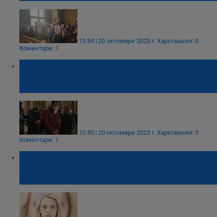
13:54 | 20 октомври 2023 г.
Харесвания: 0
Коментари: 1
Приключва делото за смъртта на
изхвърлената в куфар Евгения
Владимирова
10:50 | 20 октомври 2023 г.
Харесвания: 0
Коментари: 1
Обвиняемият за убийството на
намерената в куфар Евгения си призна в
съда