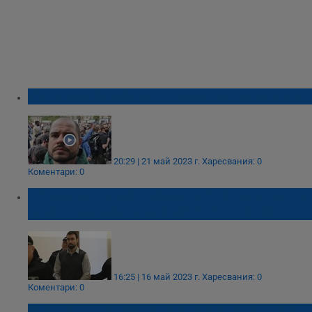
Сигнал за бомба затвори парижка жп гара
20:29 | 21 май 2023 г.
Харесвания: 0
Коментари: 0
Полицаи: Пламен изсипал от багажника на
колата си куфара с тялото на Евгения
16:25 | 16 май 2023 г.
Харесвания: 0
Коментари: 0
Младежът от Ловеч е крил мъртвата си