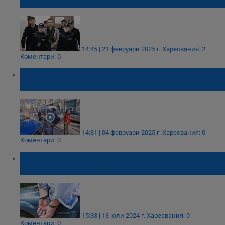
убийството на Евгения
14:45 | 21 февруари 2025 г.
Харесвания: 2
Коментари: 0
МВР отцепи района пред Окръжния съд
във Варна
14:31 | 04 февруари 2025 г.
Харесвания: 0
Коментари: 0
Британската полиция арестува заподозрян
след открити тела в куфари
15:33 | 13 юли 2024 г.
Харесвания: 0
Коментари: 0