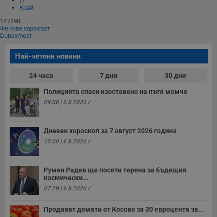
⟩⟩
и
Край
п
A
147398
т
Фенове харесват
е
Dunavmost
д
н
п
Най-четени новини
с
у
и
24 часа
7 дни
30 дни
ф
н
Полицията спаси изоставено на пътя момче
м
Т
09:36 | 6.8.2026 г.
и
п
у
з
Дневен хороскоп за 7 август 2026 година
б
15:00 | 6.8.2026 г.
VISITOR_PRIVACY_METADATA
5 месеца
Т
YouTube
4
с
.youtube.com
седмици
с
с
Румен Радев ще посети терена за бъдещия
п
космически...
и
п
07:19 | 6.8.2026 г.
т
в
с
Продават домати от Косово за 30 евроцента за...
з