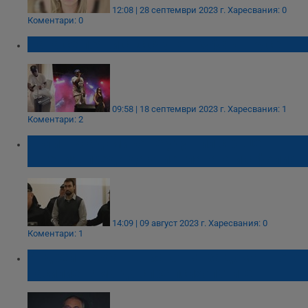
12:08 | 28 септември 2023 г.
Харесвания: 0
Коментари: 0
Нана се появи със счупен куфар в Русе
09:58 | 18 септември 2023 г.
Харесвания: 1
Коментари: 2
Орлин Владимиров е удушил с ръце
Евгения, преди да увие главата ѝ с фолио
14:09 | 09 август 2023 г.
Харесвания: 0
Коментари: 1
Андрей Чорбанов: Законът за домашното
насилие няма да спре психопатите