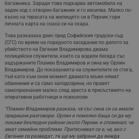
багажника. Заради това подкарва автомобила на
заден ход с отворен багажник и го изсипва. Малко по-
късно на терасата на жилището си в Перник гори
личната карта на снаха си на скара.
Това разказаха днес пред Софийския градски съд
(СГС) по време на поредното заседание по делото за
убийството на Евгения Владимирова двама
полицейски служители, които са водили беседа със
задържаните Пламен Владимиров и сина му Орлин
Владимиров. До показанията на служителите се стига,
тъй като към онзи момент двамата мъже нямат
обвинения и са само заподозрени, но правят
самопризнания малко след ареста в присъствието на
оперативни работници и психолози.
"Пламен Владимиров разказа, че със сина си са имали
предишни разговори. Орлин е помолил баща си да му
покаже безлюдни райони около Перник и споменал, че
имат семейни проблеми. Притеснявал се е, че, ако с
Евгения се разведат, тя ще му забрани да вижда