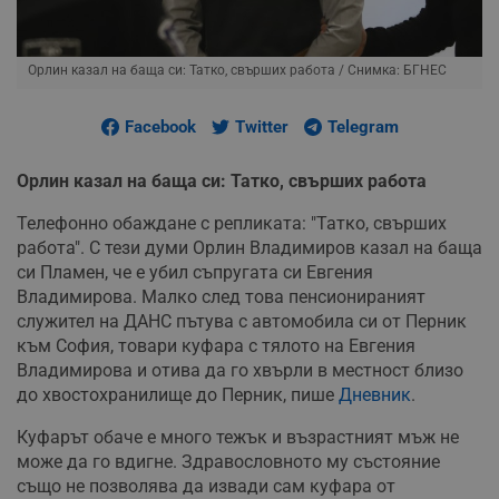
Орлин казал на баща си: Татко, свърших работа
/ Снимка: БГНЕС
Facebook
Twitter
Telegram
Орлин казал на баща си: Татко, свърших работа
Телефонно обаждане с репликата: "Татко, свърших
работа". С тези думи Орлин Владимиров казал на баща
си Пламен, че е убил съпругата си Евгения
Владимирова. Малко след това пенсионираният
служител на ДАНС пътува с автомобила си от Перник
към София, товари куфара с тялото на Евгения
Владимирова и отива да го хвърли в местност близо
до хвостохранилище до Перник, пише
Дневник
.
Куфарът обаче е много тежък и възрастният мъж не
може да го вдигне. Здравословното му състояние
също не позволява да извади сам куфара от