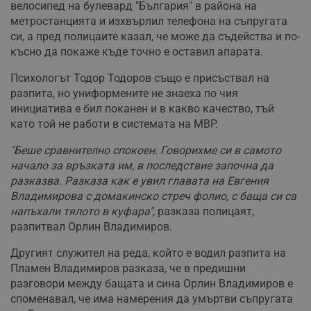
велосипед на булевард "България" в района на
метростанцията и изхвърлил телефона на съпругата
си, а пред полицаите казал, че може да съдейства и по-
късно да покаже къде точно е оставил апарата.
Психологът Тодор Тодоров също е присъствал на
разпита, но униформените не знаеха по чия
инициатива е бил поканен и в какво качество, тъй
като той не работи в системата на МВР.
"Беше сравнително спокоен. Говорихме си в самото
начало за връзката им, в последствие започна да
разказва. Разказа как е увил главата на Евгения
Владимирова с домакинско стреч фолио, с баща си са
напъхали тялото в куфара"
, разказа полицаят,
разпитвал Орлин Владимиров.
Другият служител на реда, който е водил разпита на
Пламен Владимиров разказа, че в предишни
разговори между бащата и сина Орлин Владимиров е
споменавал, че има намерения да умъртви съпругата