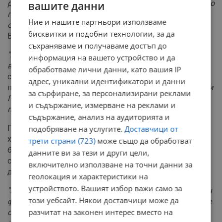
разплака. Обясни ми, че е започнало издирване, имало
вашите данни
група във фейсбук, приятели и познати я търсили,
Ние и нашите партньори използваме
обадили са се и на полицията"
, разказа приятелят на
бисквитки и подобни технологии, за да
Владимиров.
съхраняваме и получаваме достъп до
"Познавам Орлин от дете, а съпругата му съм я
информация на вашето устройство и да
виждал веднъж за час-час и половина"
, разказа пред
обработваме лични данни, като вашия IP
съда приятелят на Пламен Владимиров. В разпита си
адрес, уникални идентификатори и данни
пред разследващите той е разказал, че
"от 20-тина дни
за сърфиране, за персонализирани реклами
Пламен Владимиров е половин човек заради
и съдържание, измерване на реклами и
притеснението около изчезването на снаха му"
.
съдържание, анализ на аудиторията и
Показания пред съда дадоха и охранители на
подобряване на услугите.
Доставчици от
хвостохранилището и района около ВЕЦ-а, където е
трети страни (723)
може също да обработват
бил намерен куфарът, както и две поемни лица, които
данните ви за тези и други цели,
са присъствали на процесуално следствените
включително използване на точни данни за
действия.
геолокация и характеристики на
устройството. Вашият избор важи само за
"Видях куфара, беше тъмен и увит с домакинско стреч
този уебсайт. Някои доставчици може да
фолио. Не съм го пипал, не съм го отварял. Веднага се
разчитат на законен интерес вместо на
обадих на охраната на ВЕЦ-а да се свържат с