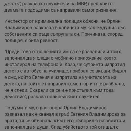
детето"
, разказаха служители на МВР, пред които
двамата подсъдими са направили самопризнания.
Инспектор от криминална полиция обясни, че Орлин
Владимиров разказал в кабинета му как е удушил със
собствените си ръце съпругата си. Причината, според
полицая, е била ревност.
"Преди това отношенията им са се развалили и той е
започнал да я следи с мобилно приложение, което
инсталирал на телефона ѝ. Каза, че сутринта изпратил
детето с автобус на училище, прибрал се вкъщи. Видял
е смс, който Евгения е изпратила на учителката на
детето, на който е направил коментар и тя е разбрала,
че я следи. Скарали са се и е пристъпил към това
действие", разказа полицейският служител.
По думите му, в разговора Орлин Владимиров
разказал как е хванал в гръб Евгения Владимирова за
врата, тя се обърнала към него, съборил я на земята и
започнал да я души. След убийството той отишъл с