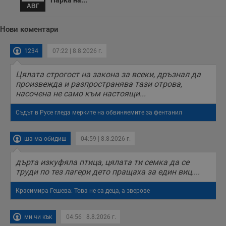
АВГ
о
и
т
Нови коментари
receive-cookie-deprecation
.hit.gemius.pl
1 година
Т
с
с
1234
07:22 | 8.8.2026 г.
н
н
п
Цялата строгост на закона за всеки, дръзнал да
б
произвежда и разпространява тази отрова,
п
с
насочена не само към настоящи...
о
с
Съдът в Русе гледа мерките на обвиняемите за фентанил
а
р
у
з
ша ма обидиш
04:59 | 8.8.2026 г.
з
п
дърта изкуфяла птица, цялата ти семка да се
ASP.NET_SessionId
Сесия
Т
Microsoft
с
труди по тез лагери дето пращаха за един виц....
Corporation
D
www.dunavmost.com
п
Красимира Гешева: Това не са деца, а зверове
и
т
к
п
ми чи кък
04:56 | 8.8.2026 г.
и