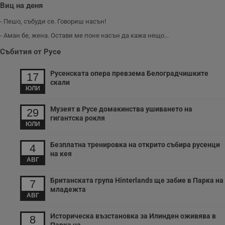
Виц на деня
VISITOR_PRIVACY_METADATA
5 месеца
Т
YouTube
4
с
.youtube.com
седмици
с
- Пешо, събуди се. Говориш насън!
с
п
- Аман бе, жена. Остави ме поне насън да кажа нещо...
и
п
Събития от Русе
т
в
с
Русенската опера превзема Белоградчишките
17
з
скали
с
ЮЛИ
п
о
р
Музеят в Русе домакинства ушиването на
29
п
гигантска рокля
н
ЮЛИ
п
к
ч
Безплатна тренировка на открито събира русенци
4
п
на кея
с
АВГ
б
__cf_bm
29
Т
Cloudflare Inc.
Британската група Hinterlands ще забие в Парка на
7
минути
с
.twitter.com
младежта
59
р
АВГ
секунди
м
б
о
Историческа възстановка за Илинден оживява в
8
у
п
Парка на...