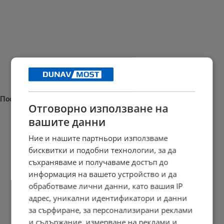
Последни новини
Отговорно използване на
вашите данни
Ние и нашите партньори използваме
бисквитки и подобни технологии, за да
Наталия Ефремова: Минималната заплата няма да е 620 евро
съхраняваме и получаваме достъп до
21:03 | 7.8.2026 г.
информация на вашето устройство и да
обработваме лични данни, като вашия IP
адрес, уникални идентификатори и данни
Сенатът на САЩ одобри нов пакет санкции срещу Русия
за сърфиране, за персонализирани реклами
и съдържание, измерване на реклами и