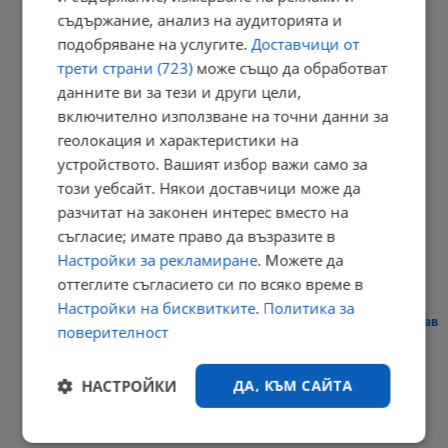
20:57 | 7.8.2026 г.
съдържание, анализ на аудиторията и
подобряване на услугите.
Доставчици от
трети страни (723)
може също да обработват
Парковете с батерии превърнаха България в енергиен лидер
данните ви за тези и други цели,
включително използване на точни данни за
20:54 | 7.8.2026 г.
геолокация и характеристики на
устройството. Вашият избор важи само за
този уебсайт. Някои доставчици може да
Токов удар уби ято щъркели в Габрово
разчитат на законен интерес вместо на
съгласие; имате право да възразите в
20:51 | 7.8.2026 г.
Настройки за рекламиране
. Можете да
оттеглите съгласието си по всяко време в
Настройки на бисквитките
.
Политика за
Сателити показаха безпрецедентното пресъхване на река Дунав
поверителност
20:40 | 7.8.2026 г.
РЕКЛАМА
НАСТРОЙКИ
ДА, КЪМ САЙТА
Строго
Ефективност