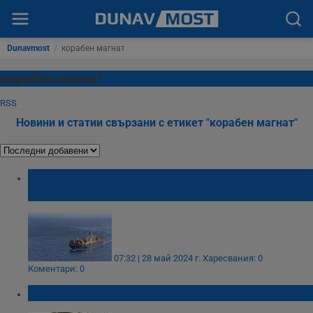
Dunavmost
/
корабен магнат
корабен магнат
RSS
Новини и статии свързани с етикет "корабен магнат"
Гръцките кораби контролират 20% от
световния морски транспорт
07:32 | 28 май 2024 г.
Харесвания: 0
Коментари: 0
Корабният магнат Анджела Чао се удави