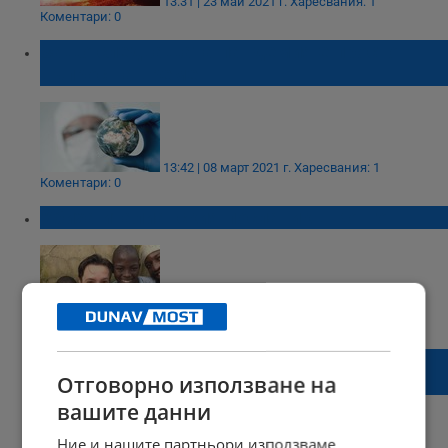
13:31 | 23 май 2021 г.
Харесвания: 1
Коментари: 0
Защо следващата пандемия е просто
въпрос на време
13:42 | 08 март 2021 г.
Харесвания: 1
Коментари: 0
Убиха италианския посланик в Конго
14:35 | 22 февруари 2021 г.
Харесвания: 0
Коментари: 0
Осъдиха бракониер на слонове на 30
Отговорно използване на
години принудителен труд
вашите данни
Ние и нашите партньори използваме