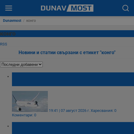
Dunavmost
/
конго
конго
RSS
Новини и статии свързани с етикет "конго"
Лоша миризма приземи извънредно
самолет с над 300 пътници
19:41 | 07 август 2026 г.
Харесвания: 0
Коментари: 0
Учени откриха нов вид маймуна с
оранжеви устни в Конго