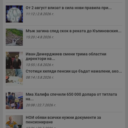
п
с
От 2 август влизат в сила нови правила при...
б
11:12 | 2.8.2026 г.
__cf_bm
29
Т
Cloudflare Inc.
минути
с
.twitter.com
59
р
Мъж загина след скок в реката до Къпиновския...
секунди
м
б
15:20 | 4.8.2026 г.
о
у
п
о
Иван Демерджиев смени трима областни
и
директори на...
т
13:55 | 5.8.2026 г.
receive-cookie-deprecation
.hit.gemius.pl
1 година
Т
Стотици хиляди пенсии ще бъдат намалени, ако...
с
с
08:14 | 5.8.2026 г.
н
н
п
б
Миа Халифа спечели 650 000 долара от титлата
п
на...
с
о
20:08 | 22.7.2026 г.
с
а
р
НОИ обяви всички нужни документи за
у
пенсиониране
з
з