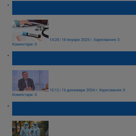
Азербайджан регистрира първи случай на
маймунска шарка
14:28 | 18 януари 2025 г.
Харесвания: 0
Коментари: 0
Ангел Кунчев: Грипната вълна настъпва
след празниците
15:12 | 16 декември 2024 г.
Харесвания: 0
Коментари: 3
Разследват мистериозно заболяване,
убило десетки хора в Конго