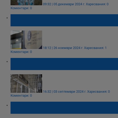
09:32 | 05 декември 2024 г.
Харесвания: 0
Коментари: 0
Европрокуратурата обвини българин в
измама за 2 милиона евро
18:12 | 26 ноември 2024 г.
Харесвания: 1
Коментари: 0
Опит за бягство от затвор завърши със
129 убити в Конго
16:32 | 03 септември 2024 г.
Харесвания: 0
Коментари: 0
Летището в Истанбул проверява пътници
за маймунска шарка