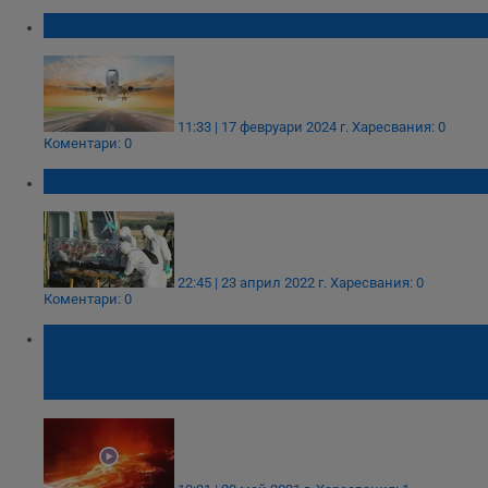
Бомба избухна на летище в Конго
11:33 | 17 февруари 2024 г.
Харесвания: 0
Коментари: 0
Нов случай на починал с Ебола в Конго
22:45 | 23 април 2022 г.
Харесвания: 0
Коментари: 0
Лавата от вулкана Нирагонго спря на 50
метра от летището на града в подножието
му