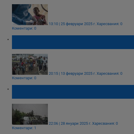
13:10 | 25 февруари 2025 г.
Харесвания: 0
Коментари: 0
УНИЦЕФ: Безпрецедентно насилие над
деца в Конго
20:15 | 13 февруари 2025 г.
Харесвания: 0
Коментари: 0
МВнР призова българите да не пътуват до
Конго
22:06 | 28 януари 2025 г.
Харесвания: 0
Коментари: 1