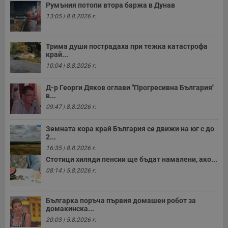
Румъния потопи втора баржа в Дунав
у
и
13:05 | 8.8.2026 г.
ф
н
м
Т
Трима души пострадаха при тежка катастрофа
и
край...
п
у
10:04 | 8.8.2026 г.
з
б
Д-р Георги Дяков оглави "Прогресивна България"
VISITOR_PRIVACY_METADATA
5 месеца
Т
YouTube
в...
4
с
.youtube.com
седмици
с
09:47 | 8.8.2026 г.
с
п
и
Земната кора край България се движи на юг с до
п
2...
т
16:35 | 8.8.2026 г.
в
с
Стотици хиляди пенсии ще бъдат намалени, ако...
з
с
08:14 | 5.8.2026 г.
п
о
р
п
Българка поръча първия домашен робот за
н
домакинска...
п
к
20:03 | 5.8.2026 г.
ч