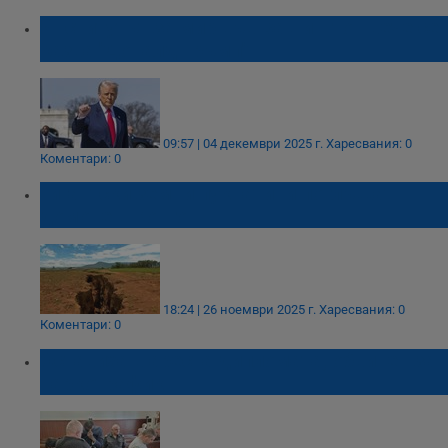
Институтът за мир във Вашингтон вече се
казва "Доналд Тръмп"
09:57 | 04 декември 2025 г.
Харесвания: 0
Коментари: 0
Гигантски земни пукнатини поглъщат
домове в Конго
18:24 | 26 ноември 2025 г.
Харесвания: 0
Коментари: 0
Оставиха в ареста дипломата, обвинен за
наркотрафик