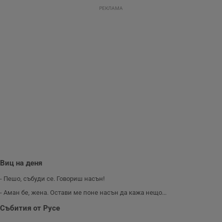
уебсайта и да
направят
РЕКЛАМА
рекламните
съобщения по-
важни за
потребителя.
Виц на деня
- Пешо, събуди се. Говориш насън!
- Аман бе, жена. Остави ме поне насън да кажа нещо...
Събития от Русе