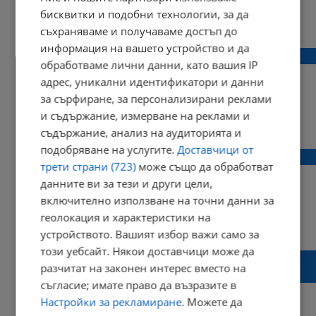
бисквитки и подобни технологии, за да
12:05 | 26 август 2020 г.
Харесвания: 1
съхраняваме и получаваме достъп до
Коментари: 1
информация на вашето устройство и да
Конго обяви край на епидемията от ебола
обработваме лични данни, като вашия IP
адрес, уникални идентификатори и данни
за сърфиране, за персонализирани реклами
и съдържание, измерване на реклами и
22:20 | 25 юни 2020 г.
Харесвания: 2
съдържание, анализ на аудиторията и
Коментари: 0
подобряване на услугите.
Доставчици от
Три нови случая на Ебола в Конго
трети страни (723)
може също да обработват
данните ви за тези и други цели,
включително използване на точни данни за
геолокация и характеристики на
22:37 | 16 април 2020 г.
Харесвания: 0
устройството. Вашият избор важи само за
Коментари: 0
този уебсайт. Някои доставчици може да
Обявиха тревога в международен мащаб
разчитат на законен интерес вместо на
заради новия взрив на Ебола
съгласие; имате право да възразите в
Настройки за рекламиране
. Можете да