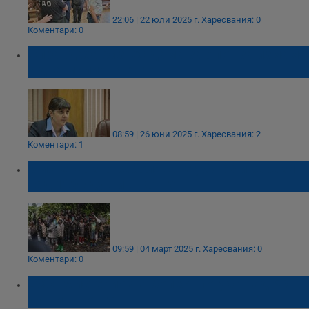
22:06 | 22 юли 2025 г.
Харесвания: 0
Коментари: 0
Оправдаха бизнес дама за опит за измама
с два милиона евро
08:59 | 26 юни 2025 г.
Харесвания: 2
Коментари: 1
Мистериозно заболяване уби 60 и зарази
над 1000 души в Конго
09:59 | 04 март 2025 г.
Харесвания: 0
Коментари: 0
СЗО: Мистериозна болест погуби над 50
души в Конго