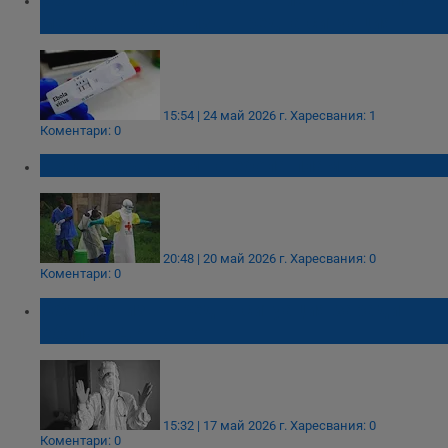
международна извънредна ситуация
15:54 | 24 май 2026 г.
Харесвания: 1
Коментари: 0
СЗО: Рядък щам на ебола пламна в Конго
20:48 | 20 май 2026 г.
Харесвания: 0
Коментари: 0
Обявиха извънредна ситуация заради
ебола в ДР Конго
15:32 | 17 май 2026 г.
Харесвания: 0
Коментари: 0