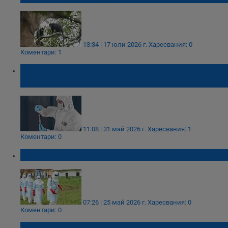
13:34 | 17 юли 2026 г.
Харесвания: 0
Коментари: 1
Разследват предполагаем случай на ебола
в Сао Пауло
11:08 | 31 май 2026 г.
Харесвания: 1
Коментари: 0
Над 900 души са в капана на ебола в Конго
07:26 | 25 май 2026 г.
Харесвания: 0
Коментари: 0
СЗО обяви разпространението на ебола за