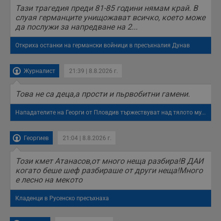
Тази трагедия преди 81-85 години нямам край. В
слуая германците унищожават всичко, което може
да послужи за напредване на 2...
Откриха останки на германски войници в пресъхналия Дунав
Журналист
21:39 | 8.8.2026 г.
Това не са деца,а прости и пьрвобитни гамени.
Нападателите на Георги от Пловдив тържествуват над тялото му...
Георгиев
21:04 | 8.8.2026 г.
Този кмет Атанасов,от много неща разбира!В ДАИ
когато беше шеф разбираше от други неща!Много
е лесно на мекото
Кладенци в Русенско пресъхнаха