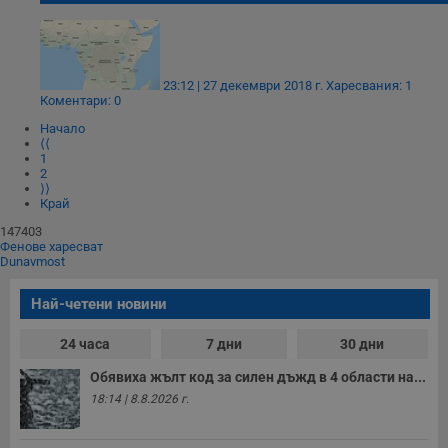
Строго необходимо
Ефективност
Таргетиране
Функционалност
23:12 | 27 декември 2018 г.
Харесвания: 1
Некласифицирани
Коментари: 0
Строго необходимите бисквитки позволяват основната
Начало
функционалност на уебсайта, като потребителско
⟨⟨
влизане и управление на акаунта. Уебсайтът не може да
1
се използва правилно без строго необходими
2
бисквитки.
⟩⟩
Край
Валиден
Име
Доставчик
/
Домейн
О
147403
до
Фенове харесват
Dunavmost
__RequestVerificationToken
Сесия
Т
Microsoft
п
Corporation
ф
www.dunavmost.com
Най-четени новини
з
п
и
24 часа
7 дни
30 дни
п
A
т
Обявиха жълт код за силен дъжд в 4 области на...
е
18:14 | 8.8.2026 г.
д
н
п
с