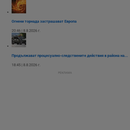
потребителски
взаимодействия и
ангажираност на
уебсайта за
подобряване на
обслужването и
Огнени торнада застрашават Европа
потребителския
опит.
20:46 | 8.8.2026 г.
Gtest
1
Тази бисквитка се
Gemius
седмица
използва за A/B
.hit.gemius.pl
тестване на
уебсайта чрез
събиране на
Продължават процесуално-следствените действия в района на...
данни за
поведението и
18:45 | 8.8.2026 г.
взаимодействието
на посетителите.
РЕКЛАМА
Той помага за
подобряване на
потребителския
опит, като
разбира как
потребителите се
ангажират с
различни
елементи на
уебсайта по
време на етапите
на тестване.
Gdyn
1 година
Тази бисквитка се
Gemius