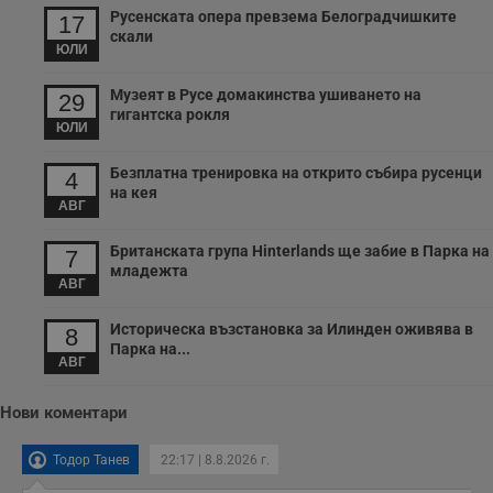
Русенската опера превзема Белоградчишките
17
скали
ЮЛИ
Музеят в Русе домакинства ушиването на
29
гигантска рокля
ЮЛИ
Безплатна тренировка на открито събира русенци
4
на кея
АВГ
Британската група Hinterlands ще забие в Парка на
7
младежта
АВГ
Историческа възстановка за Илинден оживява в
8
Парка на...
АВГ
Нови коментари
Тодор Танев
22:17 | 8.8.2026 г.