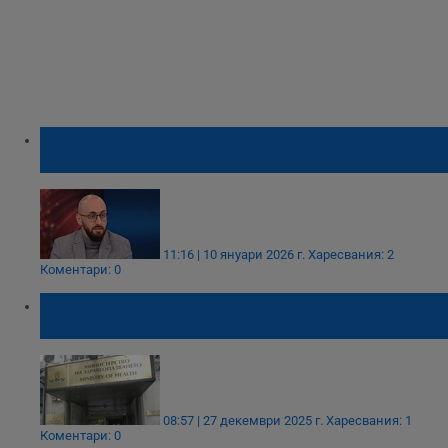
Съветите за здраво сърце на кардиолога
д-р Танер Шахин
11:16 | 10 януари 2026 г.
Харесвания: 2
Коментари: 0
Държавата търси над 17 милиона лева за
битка с незаразните хронични болести
08:57 | 27 декември 2025 г.
Харесвания: 1
Коментари: 0