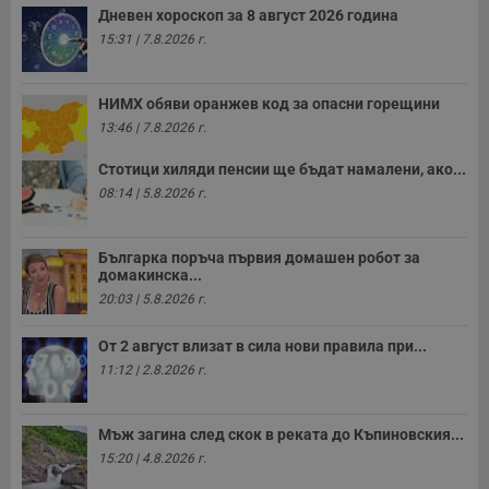
з
Дневен хороскоп за 8 август 2026 година
с
п
15:31 | 7.8.2026 г.
о
р
п
н
НИМХ обяви оранжев код за опасни горещини
п
13:46 | 7.8.2026 г.
к
ч
п
Стотици хиляди пенсии ще бъдат намалени, ако...
с
б
08:14 | 5.8.2026 г.
__cf_bm
29
Т
Cloudflare Inc.
минути
с
.twitter.com
59
р
Българка поръча първия домашен робот за
секунди
м
домакинска...
б
о
20:03 | 5.8.2026 г.
у
п
о
От 2 август влизат в сила нови правила при...
и
11:12 | 2.8.2026 г.
т
receive-cookie-deprecation
.hit.gemius.pl
1 година
Т
с
Мъж загина след скок в реката до Къпиновския...
с
н
15:20 | 4.8.2026 г.
н
п