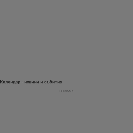
използва с цел
.hit.gemius.pl
събиране на
информация за
потребителското
поведение и
предпочитания.
Тази информация
се използва, за да
се оптимизира
представянето на
уебсайта и да
направят
рекламните
съобщения по-
важни за
потребителя.
Календар - новини и събития
РЕКЛАМА