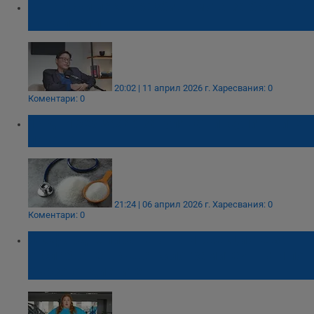
Канадски лекар разбива мита за броенето
на калории
20:02 | 11 април 2026 г.
Харесвания: 0
Коментари: 0
14 дни без захар зануляват инсулиновите
пикове
21:24 | 06 април 2026 г.
Харесвания: 0
Коментари: 0
Оксфорд: Спирането на инжекциите за
отслабване връща килограмите 4 пъти по-
бързо от диетите