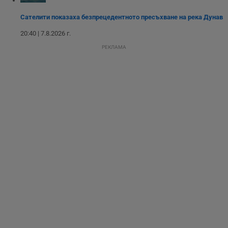
потребителите се
ангажират с
Сателити показаха безпрецедентното пресъхване на река Дунав
различни
елементи на
20:40 | 7.8.2026 г.
уебсайта по
време на етапите
РЕКЛАМА
на тестване.
Gdyn
1 година
Тази бисквитка се
Gemius
използва за
.hit.gemius.pl
събиране на
анонимни
статистически
данни, свързани с
посещенията в
уебсайта на
потребителя, като
броя на
посещенията,
средното време,
прекарано на
уебсайта и какви
страници са били
заредени. Целта е
да се подобри
съдържанието на
сайта и
потребителския
опит.
Gdynp
1 година
Тази бисквитка се
Gemius