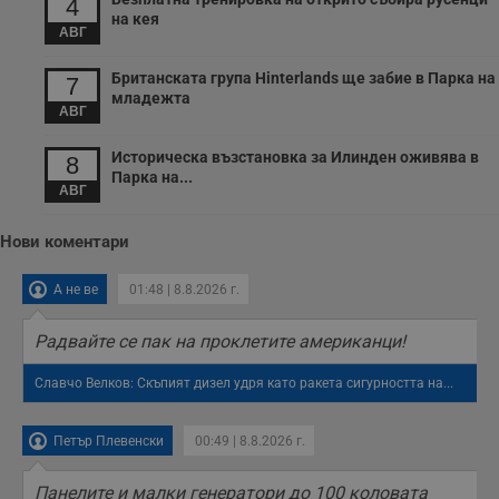
4
на кея
АВГ
Британската група Hinterlands ще забие в Парка на
7
младежта
АВГ
Историческа възстановка за Илинден оживява в
8
Парка на...
АВГ
Нови коментари
А не ве
01:48 | 8.8.2026 г.
Радвайте се пак на проклетите американци!
Славчо Велков: Скъпият дизел удря като ракета сигурността на...
Петър Плевенски
00:49 | 8.8.2026 г.
Панелите и малки генератори до 100 коловата