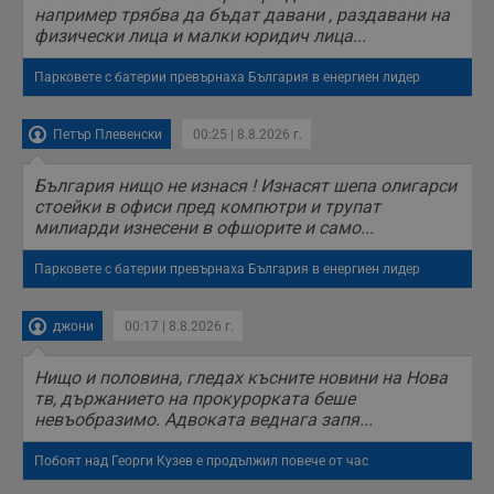
например трябва да бъдат давани , раздавани на
физически лица и малки юридич лица...
Парковете с батерии превърнаха България в енергиен лидер
Петър Плевенски
00:25 | 8.8.2026 г.
България нищо не изнася ! Изнасят шепа олигарси
стоейки в офиси пред компютри и трупат
милиарди изнесени в офшорите и само...
Парковете с батерии превърнаха България в енергиен лидер
джони
00:17 | 8.8.2026 г.
Нищо и половина, гледах късните новини на Нова
тв, държанието на прокурорката беше
невъобразимо. Адвоката веднага запя...
Побоят над Георги Кузев е продължил повече от час