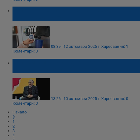
Некласифицирани
Великобритания забранява "бездънните"
чаши с безалкохолни
08:39 | 12 октомври 2025 г.
Харесвания: 1
Коментари: 0
Строго необходимо
Ефективност
Таргетиране
Функционалност
Бил Гейтс планира "супер евтини"
лекарства за отслабване в бедните страни
Некласифицирани
Строго необходимите бисквитки позволяват основната
функционалност на уебсайта, като потребителско
влизане и управление на акаунта. Уебсайтът не може да
се използва правилно без строго необходими
13:26 | 10 октомври 2025 г.
Харесвания: 0
бисквитки.
Коментари: 0
Валиден
Начало
Име
Доставчик
/
Домейн
О
до
⟨⟨
1
__RequestVerificationToken
Сесия
Т
Microsoft
2
п
Corporation
3
ф
www.dunavmost.com
4
з