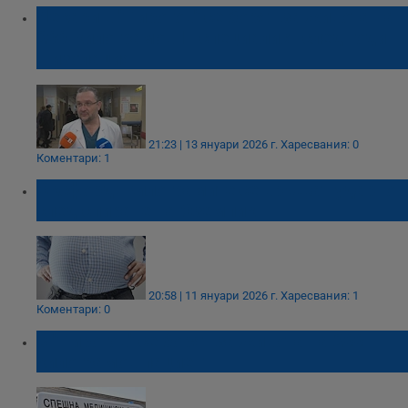
Лекари в "Пирогов" се борят за живота на
200-килограмов IT специалист след години
в изолация
21:23 | 13 януари 2026 г.
Харесвания: 0
Коментари: 1
Оксфорд: Килограмите се връщат ударно
след спиране на Оземпик
20:58 | 11 януари 2026 г.
Харесвания: 1
Коментари: 0
В "Пирогов" се борят за живота на 200-
килограмов пациент