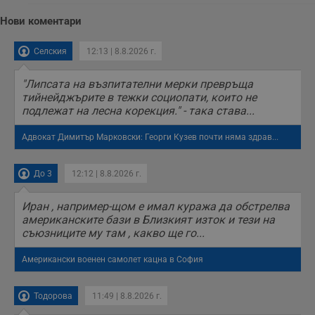
р
у
Нови коментари
з
з
п
Селския
12:13 | 8.8.2026 г.
ASP.NET_SessionId
Сесия
Т
Microsoft
с
Corporation
"Липсата на възпитателни мерки превръща
D
www.dunavmost.com
п
тийнейджърите в тежки социопати, които не
и
подлежат на лесна корекция." - така става...
т
к
п
Адвокат Димитър Марковски: Георги Кузев почти няма здрав...
и
у
р
До 3
12:12 | 8.8.2026 г.
к
п
д
д
Иран , например-щом е имал куража да обстрелва
п
американските бази в Близкият изток и тези на
у
съюзниците му там , какво ще го...
Американски военен самолет кацна в София
Доставчик
/
Валиден
Валиден
Име
Име
Доставчик
/
Домейн
Описание
Описание
Тодорова
11:49 | 8.8.2026 г.
Домейн
Доставчик
/
до
Валиден
до
Име
Описание
Домейн
до