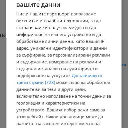
вашите данни
Ние и нашите партньори използваме
бисквитки и подобни технологии, за да
съхраняваме и получаваме достъп до
информация на вашето устройство и да
Последни новини
обработваме лични данни, като вашия IP
адрес, уникални идентификатори и данни
за сърфиране, за персонализирани реклами
и съдържание, измерване на реклами и
Активираха системата BG-Alert в Търговище заради опасни жеги
съдържание, анализ на аудиторията и
12:21 | 8.8.2026 г.
подобряване на услугите.
Доставчици от
трети страни (723)
може също да обработват
данните ви за тези и други цели,
включително използване на точни данни за
Японски учен определи параметрите на привлекателната
геолокация и характеристики на
женска...
устройството. Вашият избор важи само за
12:03 | 8.8.2026 г.
този уебсайт. Някои доставчици може да
разчитат на законен интерес вместо на