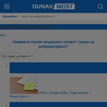
Dunavmost
/
закон за киберсигурност
закон за киберсигурност
RSS
Новини и статии свързани с етикет "закон за
киберсигурност"
Паролата "123456" остава най-масовата в
България
09:03 | 18 март 2026 г.
Харесвания: 1
Коментари: 0
Държавата налага скъпи правила за