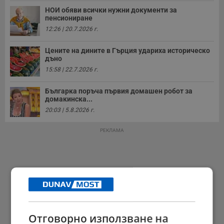
НОИ обяви всички нужни документи за
пенсиониране
12:26 | 20.7.2026 г.
Цените на дините в Гърция удариха историческо
дъно
15:58 | 22.7.2026 г.
Българка поръча първия домашен робот за
домакинска...
20:03 | 5.8.2026 г.
РЕКЛАМА
Отговорно използване на