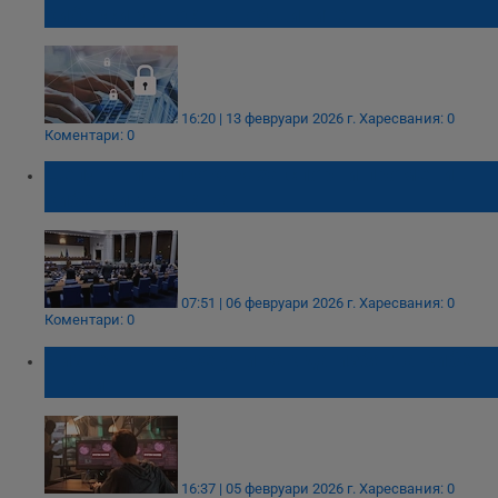
киберсигурност на общините
16:20 | 13 февруари 2026 г.
Харесвания: 0
Коментари: 0
Депутатите прокараха спорни промени в
киберсигурността
07:51 | 06 февруари 2026 г.
Харесвания: 0
Коментари: 0
Бизнесът в Русе учи как да избягва кибер
атаки
16:37 | 05 февруари 2026 г.
Харесвания: 0