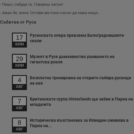
н
- Пешо, събуди се. Говориш насън!
п
к
- Аман бе, жена. Остави ме поне насън да кажа нещо...
ч
п
Събития от Русе
с
б
Русенската опера превзема Белоградчишките
17
__cf_bm
29
Т
Cloudflare Inc.
минути
с
скали
.twitter.com
ЮЛИ
59
р
секунди
м
б
Музеят в Русе домакинства ушиването на
о
29
у
гигантска рокля
п
ЮЛИ
о
и
Безплатна тренировка на открито събира русенци
т
4
на кея
receive-cookie-deprecation
.hit.gemius.pl
1 година
Т
АВГ
с
с
Британската група Hinterlands ще забие в Парка на
н
7
н
младежта
п
АВГ
б
п
Историческа възстановка за Илинден оживява в
с
8
о
Парка на...
с
АВГ
а