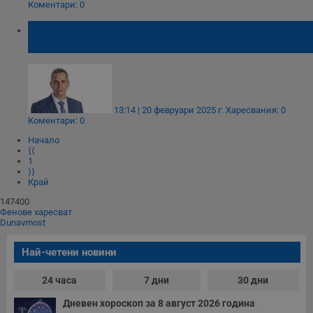
Коментари: 0
Държавата не спазва закона, но ще
наказва бизнеса
13:14 | 20 февруари 2025 г.
Харесвания: 0
Коментари: 0
Начало
⟨⟨
1
⟩⟩
Край
147400
Фенове харесват
Dunavmost
Най-четени новини
24 часа
7 дни
30 дни
Дневен хороскоп за 8 август 2026 година