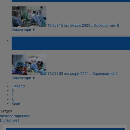
16:55 | 15 октомври 2025 г.
Харесвания: 0
Коментари: 0
Баща дари бъбрек на дъщеря си в
Александровска болница
15:01 | 05 ноември 2024 г.
Харесвания: 2
Коментари: 0
Начало
⟨⟨
1
⟩⟩
Край
147397
Фенове харесват
Dunavmost