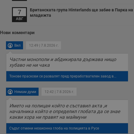
о
у
Британската група Hinterlands ще забие в Парка на
7
п
младежта
о
АВГ
и
т
Нови коментари
receive-cookie-deprecation
.hit.gemius.pl
1 година
Т
с
с
Вил
12:49 | 7.8.2026 г.
н
н
п
б
Частни монополи и абдикирала държава нищо
п
хубаво не ни чака
с
о
с
Тонове праскови се развалят пред преработвателен завод в...
а
р
у
Нямам думи
12:42 | 7.8.2026 г.
з
з
п
Името на полицая който е съставил акта ,и
ASP.NET_SessionId
Сесия
Т
Microsoft
началника който е определил глобата да се знае
с
Corporation
какви хора ни правят на маймуни
D
www.dunavmost.com
п
и
Съдът отмени незаконна глоба на полицията в Русе
т