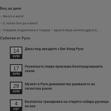
з
б
Виц на деня
VISITOR_PRIVACY_METADATA
5 месеца
Т
YouTube
– Много е жега!
4
с
.youtube.com
седмици
с
– Е, колко пък да е жега?
с
п
– Отварям хладилника и гледам – едната бира изпила другата...
и
п
т
Събития от Русе
в
с
з
Джаз под звездите с Биг Бенд Русе
14
с
п
ЮЛИ
о
р
п
Русенската опера превзема Белоградчишките
17
н
скали
п
ЮЛИ
к
ч
п
Музеят в Русе домакинства ушиването на
29
с
гигантска рокля
б
ЮЛИ
__cf_bm
29
Т
Cloudflare Inc.
минути
с
.twitter.com
Безплатна тренировка на открито събира русенци
4
59
р
на кея
секунди
м
АВГ
б