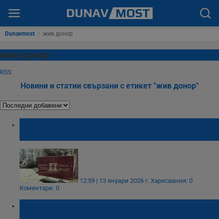
Dunavmost
/
жив донор
жив донор
RSS
Новини и статии свързани с етикет "жив донор"
Брат дари бъбрек на сестра си в УМБАЛ
"Лозенец"
12:59 | 13 януари 2026 г.
Харесвания: 0
Коментари: 0
Майка дари бъбрек на сина си в УМБАЛ
"Александровска"