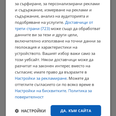
за сърфиране, за персонализирани реклами
12:51 | 7.8.2026 г.
и съдържание, измерване на реклами и
съдържание, анализ на аудиторията и
подобряване на услугите.
Доставчици от
трети страни (723)
може също да обработват
Захлаждане и гръмотевични бури в неделя
данните ви за тези и други цели,
12:35 | 7.8.2026 г.
включително използване на точни данни за
геолокация и характеристики на
устройството. Вашият избор важи само за
Илияна Йотова: Стефан Цанев е духовен ориентир
този уебсайт. Някои доставчици може да
разчитат на законен интерес вместо на
12:27 | 7.8.2026 г.
съгласие; имате право да възразите в
Настройки за рекламиране
. Можете да
оттеглите съгласието си по всяко време в
Финансовият сектор преминава изцяло към евро
Настройки на бисквитките
.
Политика за
поверителност
12:20 | 7.8.2026 г.
РЕКЛАМА
НАСТРОЙКИ
ДА, КЪМ САЙТА