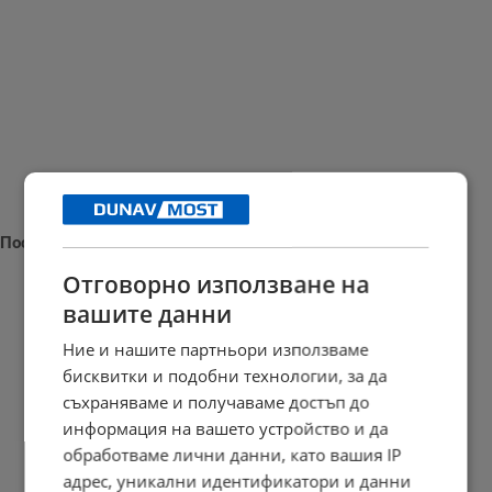
Последни новини
Отговорно използване на
вашите данни
Ние и нашите партньори използваме
Георги Пеев: Спирането на ТИР-ове в аварийната лента е...
бисквитки и подобни технологии, за да
13:00 | 7.8.2026 г.
съхраняваме и получаваме достъп до
информация на вашето устройство и да
обработваме лични данни, като вашия IP
адрес, уникални идентификатори и данни
Илиан Василев: Енергетиката ни се управлява чрез опасни...