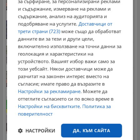
за сърфиране, за персонализирани реклами
08:14 | 5.8.2026 г.
и съдържание, измерване на реклами и
съдържание, анализ на аудиторията и
От 2 август влизат в сила нови правила при...
подобряване на услугите.
Доставчици от
11:12 | 2.8.2026 г.
трети страни (723)
може също да обработват
данните ви за тези и други цели,
включително използване на точни данни за
Мъж загина след скок в реката до Къпиновския...
геолокация и характеристики на
15:20 | 4.8.2026 г.
устройството. Вашият избор важи само за
този уебсайт. Някои доставчици може да
НОИ обяви графика за пенсиите през август
разчитат на законен интерес вместо на
13:25 | 31.7.2026 г.
съгласие; имате право да възразите в
Настройки за рекламиране
. Можете да
оттеглите съгласието си по всяко време в
Обявиха жълт код в 5 области на страната
Настройки на бисквитките
.
Политика за
13:18 | 2.8.2026 г.
поверителност
Гласуваха нови размери на пенсиите за догодина
09:55 | 8.7.2026 г.
НАСТРОЙКИ
ДА, КЪМ САЙТА