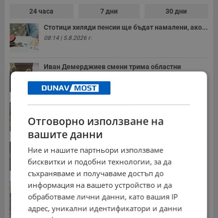
24 часа
7 дни
30 дни
Стотици хиляди пенсии ще бъдат намалени, ако...
08:14 | 5.8.2026 г.
Иван Демерджиев смени трима областни
директори на...
13:55 | 5.8.2026 г.
Юлиан Ангелов: Искаме оценка как новите...
09:35 | 5.8.2026 г.
Отговорно използване на
вашите данни
Дневен хороскоп за 6 август 2026 година
Ние и нашите партньори използваме
17:05 | 5.8.2026 г.
бисквитки и подобни технологии, за да
съхраняваме и получаваме достъп до
информация на вашето устройство и да
Българка поръча първия домашен робот за
домакинска...
обработваме лични данни, като вашия IP
20:03 | 5.8.2026 г.
адрес, уникални идентификатори и данни
Стотици хиляди пенсии ще бъдат намалени, ако...