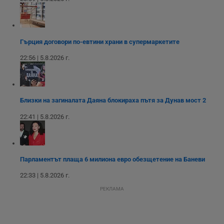
з
б
VISITOR_PRIVACY_METADATA
5 месеца
Т
YouTube
4
с
.youtube.com
седмици
с
Гърция договори по-евтини храни в супермаркетите
с
п
и
22:56 | 5.8.2026 г.
п
т
в
с
з
с
Близки на загиналата Даяна блокираха пътя за Дунав мост 2
п
о
22:41 | 5.8.2026 г.
р
п
н
п
к
ч
Парламентът плаща 6 милиона евро обезщетение на Баневи
п
с
22:33 | 5.8.2026 г.
б
РЕКЛАМА
__cf_bm
29
Т
Cloudflare Inc.
минути
с
.twitter.com
59
р
секунди
м
б