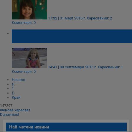
17:32 | 01 март 2016 г.
Харесвания: 2
Коментари: 0
Две талантливи момичета на Русе с
награди от конкурси за пеене
14:41 | 08 септември 2015 г.
Харесвания: 1
Коментари: 0
Начало
⟨⟨
1
⟩⟩
Край
147397
Фенове харесват
Dunavmost
Най-четени новини