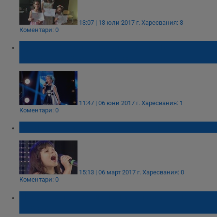
13:07 | 13 юли 2017 г.
Харесвания: 3
Коментари: 0
Русенското слънце Ели взе приз в
международен конкурс
11:47 | 06 юни 2017 г.
Харесвания: 1
Коментари: 0
Малката Мира покори Румъния
15:13 | 06 март 2017 г.
Харесвания: 0
Коментари: 0
Леден купон за малки и големи на центъра
в Русе