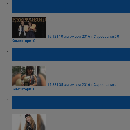
Русенски "слънца" с призови места в
международен фестивал
16:12 | 10 октомври 2016 г.
Харесвания: 0
Коментари: 0
Русенското слънце Мира спечели приз от
международен конкурс
14:38 | 05 октомври 2016 г.
Харесвания: 1
Коментари: 0
Русенското "слънце" Катрин спечели
награда на международен фестивал