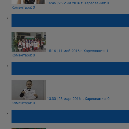
15:45 | 26 юни 2016 г.
Харесвания: 0
Коментари: 0
Русенските "Слънца" взеха награди от
фестивал в Италия
15:16 | 11 май 2016 г.
Харесвания: 1
Коментари: 0
Мартин Сиромахов с награда от
музикалния конкурс "Орфеева дарба"
13:30 | 23 март 2016 г.
Харесвания: 0
Коментари: 0
Награда за Мира Пуйкова от
Международен конкурс в Черна гора