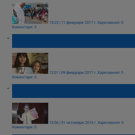
15:22 | 11 февруари 2017 г.
Харесвания: 0
Коментари: 0
Русенски "слънца" завоюваха награди от
национален конкурс
12:01 | 09 февруари 2017 г.
Харесвания: 0
Коментари: 0
Русенското "слънце" Марти превзе
национален конкурс
15:56 | 31 октомври 2016 г.
Харесвания: 0
Коментари: 0