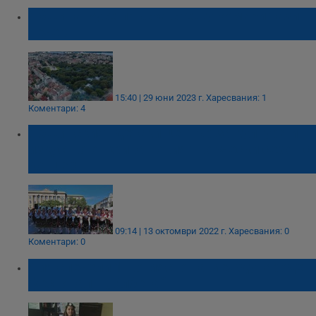
Община Русе пръска срещу комари тази
вечер
15:40 | 29 юни 2023 г.
Харесвания: 1
Коментари: 4
Общинският детски център за култура и
изкуство открива новия творчески сезон с
концерт
09:14 | 13 октомври 2022 г.
Харесвания: 0
Коментари: 0
Лия спечели 1-во място на международен
фестивал в „Албена“