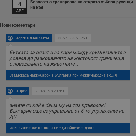
Безплатна тренировка на открито събира русенци
седмица
използва за A/B
.hit.gemius.pl
4
тестване на
на кея
уебсайта чрез
АВГ
събиране на
данни за
поведението и
Нови коментари
взаимодействието
на посетителите.
Той помага за
Георги Илиев Митев
00:24 | 6.8.2026 г.
подобряване на
потребителския
опит, като
Битката за власт и за пари между криминалните е
разбира как
потребителите се
довела до разкриването на жестокост граничеща
ангажират с
с поведението на животните...
различни
елементи на
уебсайта по
Задържаха наркобарон в България при международна акция
време на етапите
на тестване.
въпрос
23:48 | 5.8.2026 г.
Gdyn
1 година
Тази бисквитка се
Gemius
използва за
.hit.gemius.pl
събиране на
анонимни
знаете ли кой е баща му на тоз кръволок?
статистически
България още се управлява от 6-то управление на
данни, свързани с
ДС
посещенията в
уебсайта на
потребителя, като
Илин Савов: Фентанилът не е дизайнерска дрога
броя на
посещенията,