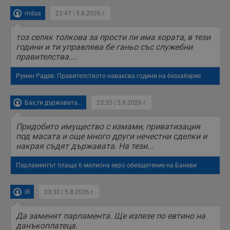
средното време,
прекарано на
mdaa
23:47 | 5.8.2026 г.
уебсайта и какви
страници са били
заредени. Целта е
тоз селяк толкова за прости ли има хората, в тези
да се подобри
години и ти управлява бе ганьо със служебни
съдържанието на
сайта и
правителства....
потребителския
опит.
Румен Радев: Правителството наваксва години на безхаберие
Gdynp
1 година
Тази бисквитка се
Gemius
използва с цел
.hit.gemius.pl
събиране на
Бах,ти държавата...
23:35 | 5.8.2026 г.
информация за
потребителското
поведение и
Придобито имущество с измами, приватизация
предпочитания.
Тази информация
под масата и още много други нечестни сделки и
се използва, за да
накрая съдят държавата. На тези...
се оптимизира
представянето на
уебсайта и да
Парламентът плаща 6 милиона евро обезщетение на Баневи
направят
рекламните
съобщения по-
важни за
iR
23:30 | 5.8.2026 г.
потребителя.
Да заменят парламента. Ще излезе по евтино на
данъкоплатеца.