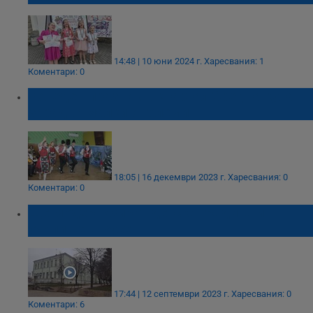
14:48 | 10 юни 2024 г.
Харесвания: 1
Коментари: 0
Коледен празник в квартал Средна кула
зарадва малки и големи
18:05 | 16 декември 2023 г.
Харесвания: 0
Коментари: 0
Ще модернизират детска градина и
училище в Русе
17:44 | 12 септември 2023 г.
Харесвания: 0
Коментари: 6