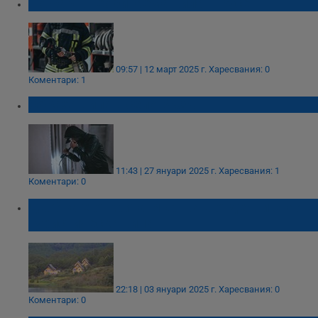
Пожар в необитаема вила в Русе
09:57 | 12 март 2025 г.
Харесвания: 0
Коментари: 1
Обраха вила в село Бъзън
11:43 | 27 януари 2025 г.
Харесвания: 1
Коментари: 0
Двойка е открита мъртва в отделни стаи в
туристическа вила
22:18 | 03 януари 2025 г.
Харесвания: 0
Коментари: 0