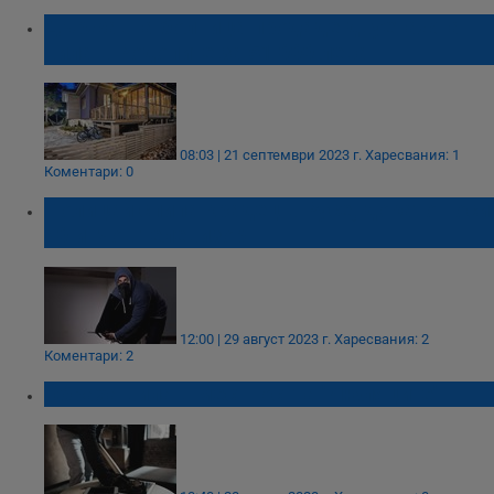
Държавна болница продаде двуетажна
вила в Родопите за 51 000 лева
08:03 | 21 септември 2023 г.
Харесвания: 1
Коментари: 0
Полицай спипа крадец в Русе, докато носи
40 инчов телевизор
12:00 | 29 август 2023 г.
Харесвания: 2
Коментари: 2
Обраха вила в местността "Люляците"