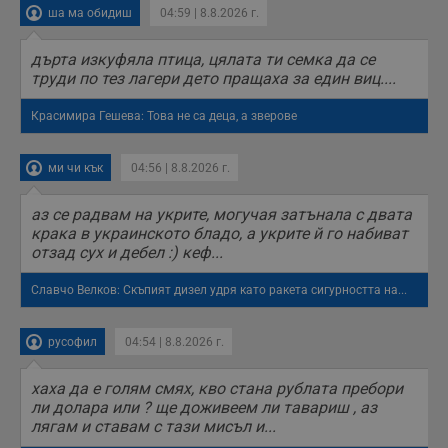
ша ма обидиш
04:59 | 8.8.2026 г.
дърта изкуфяла птица, цялата ти семка да се
труди по тез лагери дето пращаха за един виц....
Красимира Гешева: Това не са деца, а зверове
ми чи кък
04:56 | 8.8.2026 г.
аз се радвам на укрите, могучая затънала с двата
крака в украинското бладо, а укрите й го набиват
отзад сух и дебел :) кеф...
Славчо Велков: Скъпият дизел удря като ракета сигурността на...
русофил
04:54 | 8.8.2026 г.
хаха да е голям смях, кво стана рублата пребори
ли долара или ? ще доживеем ли тавариш , аз
лягам и ставам с тази мисъл и...