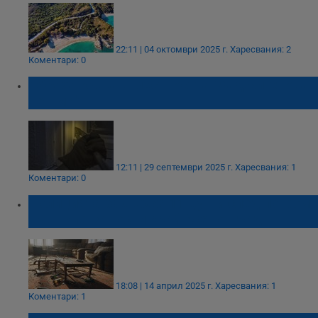
22:11 | 04 октомври 2025 г.
Харесвания: 2
Коментари: 0
Обраха къща в местността "Хаджигенова
чешма"
12:11 | 29 септември 2025 г.
Харесвания: 1
Коментари: 0
Полицията задържа 11 души след погром
във вила за гости край Асеновград
18:08 | 14 април 2025 г.
Харесвания: 1
Коментари: 1