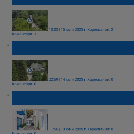
живеене
13:33 | 15 юли 2023 г.
Харесвания: 2
Коментари: 1
Само Иван Гешев е отсядал в Регентската
къща всеки ден в продължение на месеци
22:59 | 14 юли 2023 г.
Харесвания: 0
Коментари: 0
Задържаха българин за обир на остров
Крит
11:56 | 13 юни 2023 г.
Харесвания: 0
Коментари: 0