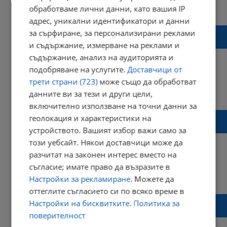
10:09 | 07 май 2023 г.
Харесвания: 1
обработваме лични данни, като вашия IP
Коментари: 0
адрес, уникални идентификатори и данни
Meta планира хиляди съкращения още
за сърфиране, за персонализирани реклами
тази седмица
и съдържание, измерване на реклами и
съдържание, анализ на аудиторията и
подобряване на услугите.
Доставчици от
трети страни (723)
може също да обработват
08:19 | 07 март 2023 г.
Харесвания: 0
данните ви за тези и други цели,
Коментари: 6
включително използване на точни данни за
Лавини затрупаха къща и автомобили в
геолокация и характеристики на
Румъния
устройството. Вашият избор важи само за
този уебсайт. Някои доставчици може да
разчитат на законен интерес вместо на
съгласие; имате право да възразите в
22:04 | 05 февруари 2023 г.
Харесвания: 0
Настройки за рекламиране
. Можете да
Коментари: 0
оттеглите съгласието си по всяко време в
Шефът на ВАС си е купил вила с
Настройки на бисквитките
.
Политика за
минерален басейн за 10 000 лева
поверителност