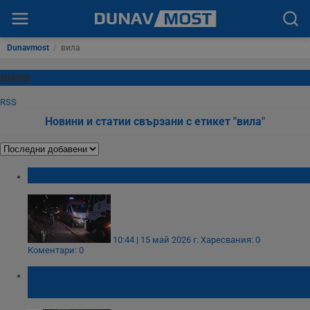
Dunavmost
/
вила
вила
RSS
Новини и статии свързани с етикет "вила"
Пожар погълна вила в Русе
10:44 | 15 май 2026 г.
Харесвания: 0
Коментари: 0
Крадци изнесоха техника от вила и
работилница в Русенско