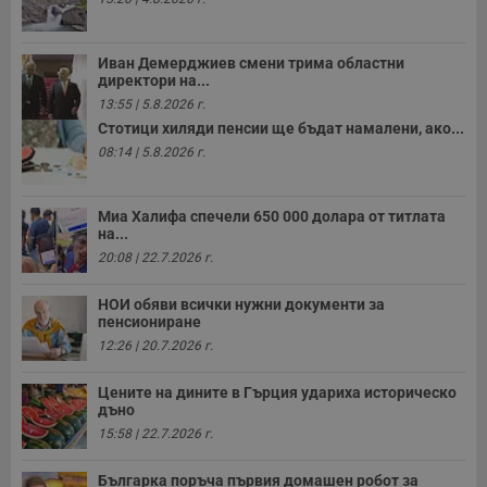
минути
с
.twitter.com
59
р
секунди
м
б
Иван Демерджиев смени трима областни
о
директори на...
у
п
13:55 | 5.8.2026 г.
о
Стотици хиляди пенсии ще бъдат намалени, ако...
и
т
08:14 | 5.8.2026 г.
receive-cookie-deprecation
.hit.gemius.pl
1 година
Т
с
с
Миа Халифа спечели 650 000 долара от титлата
н
на...
н
п
20:08 | 22.7.2026 г.
б
п
с
НОИ обяви всички нужни документи за
о
пенсиониране
с
а
12:26 | 20.7.2026 г.
р
у
з
Цените на дините в Гърция удариха историческо
з
дъно
п
15:58 | 22.7.2026 г.
ASP.NET_SessionId
Сесия
Т
Microsoft
с
Corporation
Българка поръча първия домашен робот за
D
www.dunavmost.com