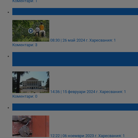
Коментари: 1
Нов вид туризъм у нас
08:30 | 26 май 2024 г.
Харесвания: 1
Коментари: 3
Съдят италиански принц, третирал
съпругата си като слугиня
14:36 | 15 февруари 2024 г.
Харесвания: 1
Коментари: 0
Ограбиха гараж във вила край Пиргово
12:22 | 06 ноември 2023 г.
Харесвания: 1