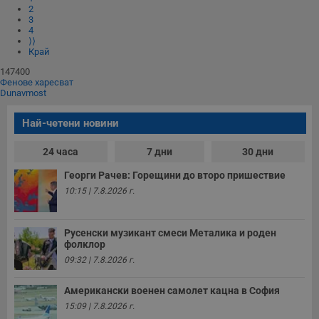
Некласифицирани
2
3
4
Строго необходимите бисквитки позволяват основната
⟩⟩
функционалност на уебсайта, като потребителско
Край
влизане и управление на акаунта. Уебсайтът не може да
се използва правилно без строго необходими
147400
бисквитки.
Фенове харесват
Dunavmost
Валиден
Име
Доставчик
/
Домейн
О
до
Най-четени новини
__RequestVerificationToken
Сесия
Т
Microsoft
п
Corporation
24 часа
7 дни
30 дни
ф
www.dunavmost.com
з
п
Георги Рачев: Горещини до второ пришествие
и
10:15 | 7.8.2026 г.
п
A
т
е
Русенски музикант смеси Металика и роден
д
н
фолклор
п
09:32 | 7.8.2026 г.
с
у
и
Американски военен самолет кацна в София
ф
н
15:09 | 7.8.2026 г.
м