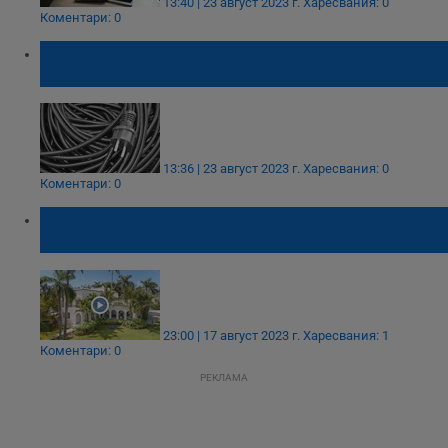
13:40 | 23 август 2023 г.
Харесвания: 0
Коментари: 0
Мъж открадна удължители за ток от вила
в местността "Гълъбец"
13:36 | 23 август 2023 г.
Харесвания: 0
Коментари: 0
Разрушиха вилата на Ал Капоне във
Флорида
23:00 | 17 август 2023 г.
Харесвания: 1
Коментари: 0
РЕКЛАМА