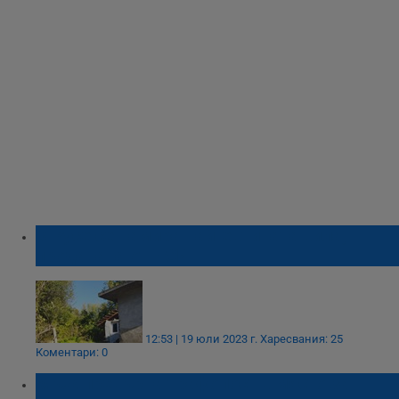
В Русе се намира най-евтината вила,
продавана от ЧСИ
12:53 | 19 юли 2023 г.
Харесвания: 25
Коментари: 0
Мъж превърна трафопост в място за