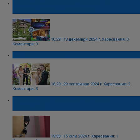
Измамна схема за новогодишни
резервации във Велинград
10:29 | 13 декември 2024 г.
Харесвания: 0
Коментари: 0
Дъщерята на Михаел Шумахер се омъжи
16:20 | 29 септември 2024 г.
Харесвания: 2
Коментари: 3
Обраха вила в местността "Нови
Халваджи"
13:38 | 15 юли 2024 г.
Харесвания: 1