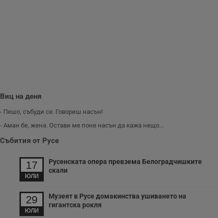
Виц на деня
- Пешо, събуди се. Говориш насън!
- Аман бе, жена. Остави ме поне насън да кажа нещо...
Събития от Русе
Русенската опера превзема Белоградчишките
17
скали
ЮЛИ
Музеят в Русе домакинства ушиването на
29
гигантска рокля
ЮЛИ