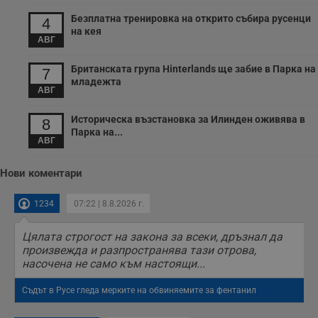
Безплатна тренировка на открито събира русенци
4
на кея
АВГ
Британската група Hinterlands ще забие в Парка на
7
младежта
АВГ
Историческа възстановка за Илинден оживява в
8
Парка на...
АВГ
Нови коментари
1234
07:22 | 8.8.2026 г.
Цялата строгост на закона за всеки, дръзнал да
произвежда и разпространява тази отрова,
насочена не само към настоящи...
Съдът в Русе гледа мерките на обвиняемите за фентанил