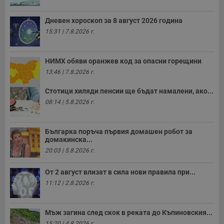
Т
и
п
Дневен хороскоп за 8 август 2026 година
у
з
15:31 | 7.8.2026 г.
б
VISITOR_PRIVACY_METADATA
5 месеца
Т
YouTube
4
с
.youtube.com
НИМХ обяви оранжев код за опасни горещини
седмици
с
13:46 | 7.8.2026 г.
с
п
и
Стотици хиляди пенсии ще бъдат намалени, ако...
п
т
08:14 | 5.8.2026 г.
в
с
з
с
Българка поръча първия домашен робот за
п
домакинска...
о
р
20:03 | 5.8.2026 г.
п
н
п
От 2 август влизат в сила нови правила при...
к
11:12 | 2.8.2026 г.
ч
п
с
б
Мъж загина след скок в реката до Къпиновския...
__cf_bm
29
Т
Cloudflare Inc.
15:20 | 4.8.2026 г.