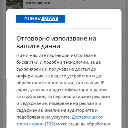
материали в...
10:52 | 9.8.2026 г.
Две океански аномалии променят зимата в
Европа
13:36 | 9.8.2026 г.
Отговорно използване на
вашите данни
Седмичен хороскоп за 10 - 16 август 2026
21:05 | 9.8.2026 г.
Ние и нашите партньори използваме
бисквитки и подобни технологии, за да
Учителка от Русе се нуждае от спешно лечение
съхраняваме и получаваме достъп до
17:22 | 9.8.2026 г.
информация на вашето устройство и да
обработваме лични данни, като вашия IP
Стотици хиляди пенсии ще бъдат намалени, ако...
адрес, уникални идентификатори и данни
08:14 | 5.8.2026 г.
за сърфиране, за персонализирани реклами
и съдържание, измерване на реклами и
Българка поръча първия домашен робот за
съдържание, анализ на аудиторията и
домакинска...
подобряване на услугите.
Доставчици от
20:03 | 5.8.2026 г.
трети страни (723)
може също да обработват