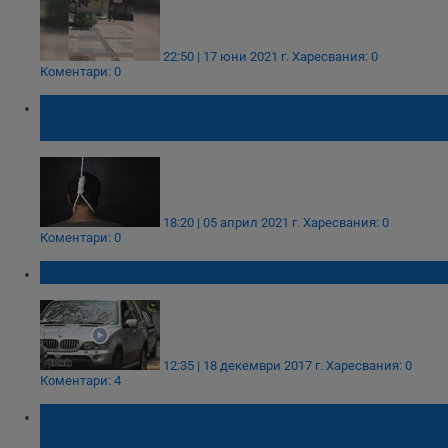
22:50 | 17 юни 2021 г.
Харесвания: 0
Коментари: 0
Бивш полицай се обеси във Велико
Търново
18:20 | 05 април 2021 г.
Харесвания: 0
Коментари: 0
Простреляният данъчен е бивш полицай
12:35 | 18 декември 2017 г.
Харесвания: 0
Коментари: 4
Съдът в Русе отряза бивш полицай за
допълнително обезщетение