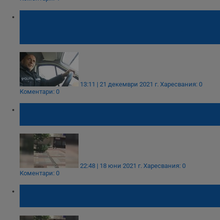
Бюрото по защита е уволнило бивш
полицай, обвинен за насилие срещу
протестиращи
13:11 | 21 декември 2021 г.
Харесвания: 0
Коментари: 0
Обирджията от Дупница хвърлил 54
хиляди лева в храстите
22:48 | 18 юни 2021 г.
Харесвания: 0
Коментари: 0
Бивш полицай е ограбил банката в
Дупница