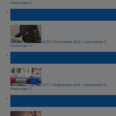
Коментари: 0
Бившата полицайка Симона Радева
поиска закрито заседание на съда
22:53 | 15 октомври 2024 г.
Харесвания: 0
Коментари: 5
Бивш полицай преби до смърт 95-
годишната си баба
22:17 | 20 февруари 2024 г.
Харесвания: 0
Коментари: 2
Бивш полицай не признава за убийството
на баба си