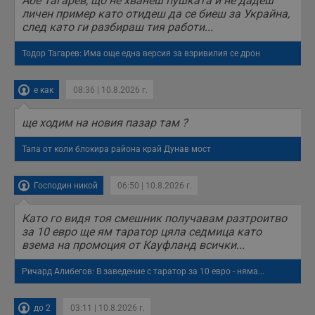
Абе Тагарев, що не хванеш пушката и не дадеш
Той помага за
подобряване на
личен пример като отидеш да се биеш за Украйна,
потребителския
след като ги разбираш тия работи...
опит, като
разбира как
потребителите се
Тодор Тагарев: Има още една версия за взривилия се дрон
ангажират с
различни
елементи на
е как
08:36 | 10.8.2026 г.
уебсайта по
време на етапите
на тестване.
ще ходим на новия пазар там ?
Gdyn
1 година
Тази бисквитка се
Gemius
използва за
.hit.gemius.pl
Тапа от коли блокира района край Дунав мост
събиране на
анонимни
статистически
данни, свързани с
Господин никой
06:50 | 10.8.2026 г.
посещенията в
уебсайта на
потребителя, като
Като го видя тоя смешник получавам разтроитво
броя на
посещенията,
за 10 евро ще ям таратор цяла седмица като
средното време,
взема на промоция от Кауфланд всички...
прекарано на
уебсайта и какви
страници са били
Ричард Алибегов: В заведение с таратор за 10 евро - няма...
заредени. Целта е
да се подобри
съдържанието на
сайта и
до 2
03:11 | 10.8.2026 г.