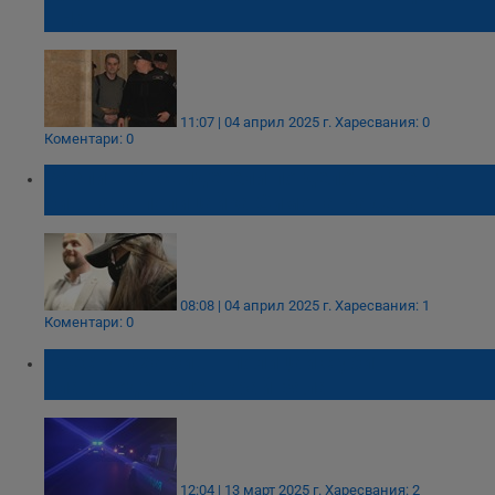
- Нав
11:07 | 04 април 2025 г.
Харесвания: 0
Коментари: 0
Разпитват свидетели по делото срещу
бившата полицайка Симона Радева
08:08 | 04 април 2025 г.
Харесвания: 1
Коментари: 0
Арестуваха бивш полицай с убит
благороден елен край Бяла
12:04 | 13 март 2025 г.
Харесвания: 2