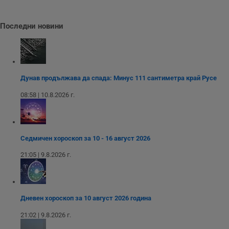
__RequestVerificationToken
Сесия
Т
Microsoft
п
Corporation
ф
www.dunavmost.com
Последни новини
з
п
и
п
A
т
е
д
Дунав продължава да спада: Минус 111 сантиметра край Русе
н
п
08:58 | 10.8.2026 г.
с
у
и
ф
н
м
Седмичен хороскоп за 10 - 16 август 2026
Т
и
21:05 | 9.8.2026 г.
п
у
з
б
VISITOR_PRIVACY_METADATA
5 месеца
Т
YouTube
Дневен хороскоп за 10 август 2026 година
4
с
.youtube.com
седмици
с
с
21:02 | 9.8.2026 г.
п
и