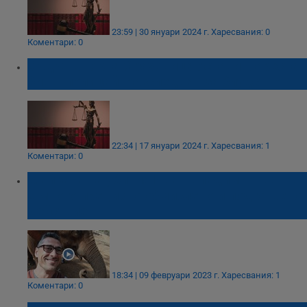
23:59 | 30 януари 2024 г.
Харесвания: 0
Коментари: 0
Съдът в Горна Оряховица остави в ареста
бивш полицай, разследван за блудство
22:34 | 17 януари 2024 г.
Харесвания: 1
Коментари: 0
Майката на убития Иван Владимиров: Това
е много прецизно обмислено и подготвено
действие
18:34 | 09 февруари 2023 г.
Харесвания: 1
Коментари: 0