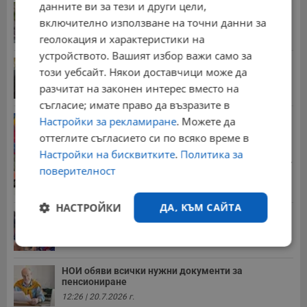
данните ви за тези и други цели,
Мъж загина след скок в реката до Къпиновския...
включително използване на точни данни за
15:20 | 4.8.2026 г.
геолокация и характеристики на
устройството. Вашият избор важи само за
Иван Демерджиев смени трима областни
този уебсайт. Някои доставчици може да
директори на...
разчитат на законен интерес вместо на
13:55 | 5.8.2026 г.
съгласие; имате право да възразите в
Георги Рачев: Горещини до второ пришествие
Настройки за рекламиране
. Можете да
10:15 | 7.8.2026 г.
оттеглите съгласието си по всяко време в
Настройки на бисквитките
.
Политика за
Стотици хиляди пенсии ще бъдат намалени, ако...
поверителност
08:14 | 5.8.2026 г.
НАСТРОЙКИ
ДА, КЪМ САЙТА
Миа Халифа спечели 650 000 долара от титлата
на...
20:08 | 22.7.2026 г.
Строго
Ефективност
необходимо
НОИ обяви всички нужни документи за
пенсиониране
12:26 | 20.7.2026 г.