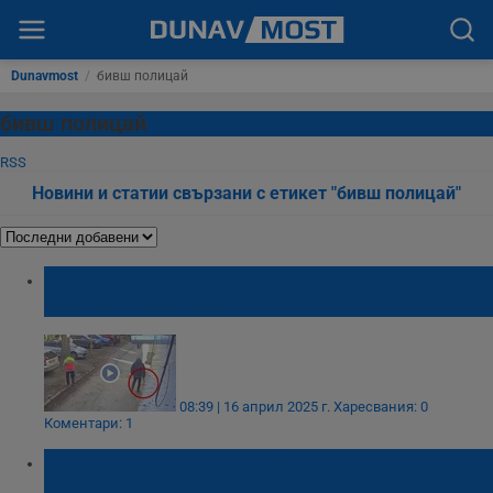
Dunavmost
/
бивш полицай
бивш полицай
RSS
Новини и статии свързани с етикет "бивш полицай"
Бивш полицай извади пистолет срещу
гражданин в Плевен
08:39 | 16 април 2025 г.
Харесвания: 0
Коментари: 1
Обрат в съда: Отложиха присъдата за
убийството на психолога Иван Владимиров