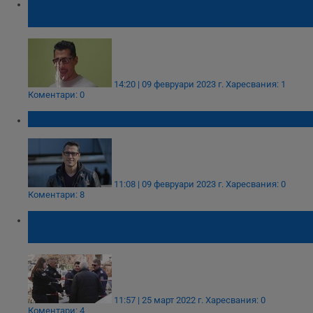
Психологът Иван Владимиров е убит
заради шум и цапане на общи части
14:20 | 09 февруари 2023 г.
Харесвания: 1
Коментари: 0
Бивш полицай уби известен психолог
11:08 | 09 февруари 2023 г.
Харесвания: 0
Коментари: 8
Застреляният мъж в София се оказа бивш
полицай
11:57 | 25 март 2022 г.
Харесвания: 0
Коментари: 4