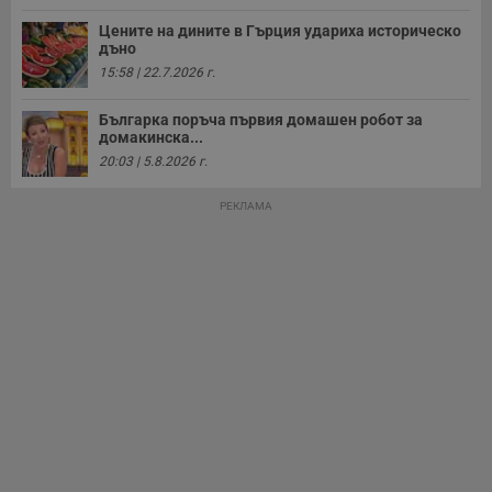
Таргетиране
Функционалност
Цените на дините в Гърция удариха историческо
дъно
15:58 | 22.7.2026 г.
Некласифицирани
Българка поръча първия домашен робот за
домакинска...
20:03 | 5.8.2026 г.
РЕКЛАМА
Строго необходимо
Ефективност
Таргетиране
Функционалност
Некласифицирани
Строго необходимите бисквитки позволяват основната
функционалност на уебсайта, като потребителско
влизане и управление на акаунта. Уебсайтът не може да
се използва правилно без строго необходими
бисквитки.
Валиден
Име
Доставчик
/
Домейн
О
до