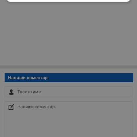
Строго
Ефективност
необходимо
Таргетиране
Функционалност
Некласифицирани
Напиши коментар!
Строго необходимо
Ефективност
Таргетиране
Функционалност
Некласифицирани
Строго необходимите бисквитки позволяват основната
функционалност на уебсайта, като потребителско
влизане и управление на акаунта. Уебсайтът не може да