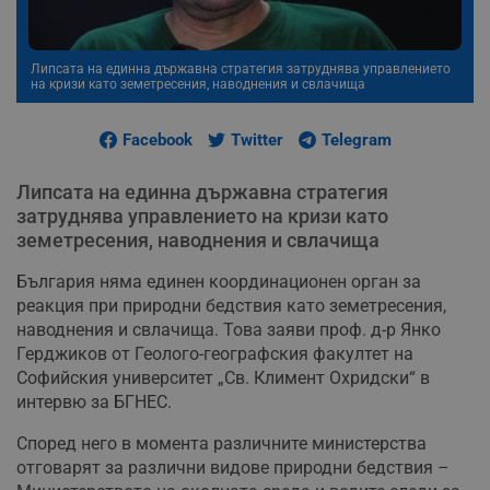
Липсата на единна държавна стратегия затруднява управлението
на кризи като земетресения, наводнения и свлачища
Facebook
Twitter
Telegram
Липсата на единна държавна стратегия
затруднява управлението на кризи като
земетресения, наводнения и свлачища
България няма единен координационен орган за
реакция при природни бедствия като земетресения,
наводнения и свлачища. Това заяви проф. д-р Янко
Герджиков от Геолого-географския факултет на
Софийския университет „Св. Климент Охридски“ в
интервю за БГНЕС.
Според него в момента различните министерства
отговарят за различни видове природни бедствия –