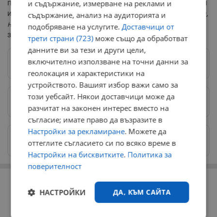
поетите ангажименти по международни споразумения
и съдържание, измерване на реклами и
и стратегии за превенция на бедствия. „
Стратегии има,
съдържание, анализ на аудиторията и
но изпълнението им често остава на заден план
“,
подобряване на услугите.
Доставчици от
заключи той.
трети страни (723)
може също да обработват
данните ви за тези и други цели,
включително използване на точни данни за
Следвай ни в Google News
→
геолокация и характеристики на
устройството. Вашият избор важи само за
този уебсайт. Някои доставчици може да
Предпочитани източници
→
разчитат на законен интерес вместо на
съгласие; имате право да възразите в
Настройки за рекламиране
. Можете да
Изпращайте снимки и информация на
оттеглите съгласието си по всяко време в
news@dunavmost.com
Настройки на бисквитките
.
Политика за
поверителност
РЕКЛАМА
НАСТРОЙКИ
ДА, КЪМ САЙТА