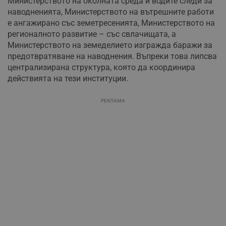
Министерството на околната среда и водите следи за
наводненията, Министерството на вътрешните работи
е ангажирано със земетресенията, Министерството на
регионалното развитие – със свлачищата, а
Министерството на земеделието изгражда баражи за
предотвратяване на наводнения. Въпреки това липсва
централизирана структура, която да координира
действията на тези институции.
РЕКЛАМА