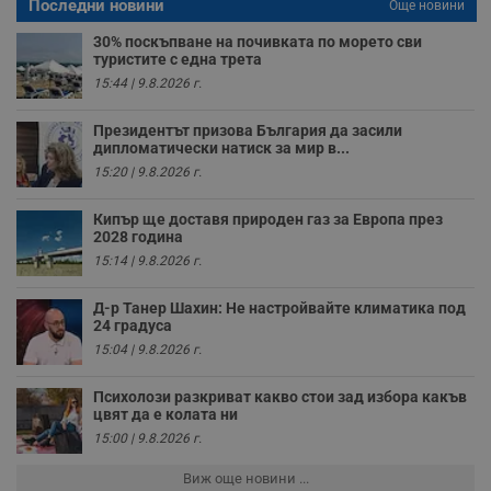
Последни новини
Още новини
п
о
и
30% поскъпване на почивката по морето сви
т
туристите с една трета
15:44 | 9.8.2026 г.
receive-cookie-deprecation
.hit.gemius.pl
1 година
Т
с
с
Президентът призова България да засили
н
дипломатически натиск за мир в...
н
п
15:20 | 9.8.2026 г.
б
п
с
Кипър ще доставя природен газ за Европа през
о
2028 година
с
а
15:14 | 9.8.2026 г.
р
у
з
Д-р Танер Шахин: Не настройвайте климатика под
з
24 градуса
п
15:04 | 9.8.2026 г.
ASP.NET_SessionId
Сесия
Т
Microsoft
с
Corporation
D
Психолози разкриват какво стои зад избора какъв
www.dunavmost.com
п
цвят да е колата ни
и
15:00 | 9.8.2026 г.
т
к
п
Виж още новини ...
и