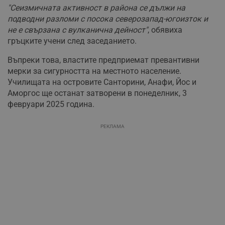
"Сеизмичната активност в района се дължи на
подводни разломи с посока северозапад-югоизток и
не е свързана с вулканична дейност"
, обявиха
гръцките учени след заседанието.
Въпреки това, властите предприемат превантивни
мерки за сигурността на местното население.
Училищата на островите Санторини, Анафи, Йос и
Аморгос ще останат затворени в понеделник, 3
февруари 2025 година.
РЕКЛАМА