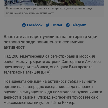
Властите затварят училища на четири гръцки острова заради
повишената сеизмична активност
Facebook
Twitter
Telegram
Властите затварят училища на четири гръцки
острова заради повишената сеизмична
активност
Над 200 земетресения са регистрирани в морския
район между гръцките острови Санторини и Аморгос
през последните 48 часа, съобщава Българската
телеграфна агенция (БТА).
Повишената сеизмична активност събра научните
органи на извънредно заседание, за да направят
оценка на ситуацията и да наблюдават вулканичната
дейност в района. Според експертите трусовете са с
максимален магнитуд от 4,5 по Рихтер.