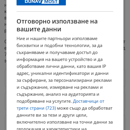
най-популярните туристически дестинации в Гърция,
като сегашният му вид е оформен от мощно
вулканично изригване около 1600 година преди
Отговорно използване на
новата ера. Последното изригване в района е
вашите данни
регистрирано през 1950 година.
Ние и нашите партньори използваме
Според информация на ДПА, през 1956 година районът
бисквитки и подобни технологии, за да
е бил разтърсен от две силни земетресения с магнитуд
съхраняваме и получаваме достъп до
7,7 и 7,2, последвани от цунами, които са причинили
информация на вашето устройство и да
значителни щети и човешки жертви.
обработваме лични данни, като вашия IP
адрес, уникални идентификатори и данни
Следвай ни в Google News
→
за сърфиране, за персонализирани реклами
и съдържание, измерване на реклами и
съдържание, анализ на аудиторията и
подобряване на услугите.
Доставчици от
Предпочитани източници
→
трети страни (723)
може също да обработват
данните ви за тези и други цели,
включително използване на точни данни за
Изпращайте снимки и информация на
news@dunavmost.com
геолокация и характеристики на