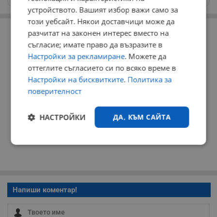
устройството. Вашият избор важи само за
този уебсайт. Някои доставчици може да
РЕКЛАМА
разчитат на законен интерес вместо на
съгласие; имате право да възразите в
Настройки за рекламиране
. Можете да
оттеглите съгласието си по всяко време в
Настройки на бисквитките
.
Политика за
поверителност
НАСТРОЙКИ
ДА, КЪМ САЙТА
Строго
Ефективност
необходимо
Напиши коментар!
Таргетиране
Функционалност