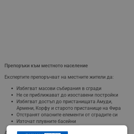
Препоръки към местното население
Експертите препоръчват на местните жители да:
Избягват масови събирания в сгради
Не се приближават до изоставени постройки
Избягват достъп до пристанищата Амуди,
Армени, Корфу и старото пристанище на Фира
Отстранят опасните елементи от сградите си
Източат плувните басейни
Агенция Ройтерс припомня, че Санторини е една от