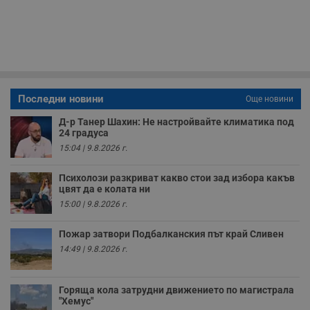
з
с
п
о
р
п
н
п
к
ч
Последни новини
Още новини
п
с
б
Д-р Танер Шахин: Не настройвайте климатика под
24 градуса
__cf_bm
29
Т
Cloudflare Inc.
15:04 | 9.8.2026 г.
минути
с
.twitter.com
59
р
секунди
м
Психолози разкриват какво стои зад избора какъв
б
цвят да е колата ни
о
у
15:00 | 9.8.2026 г.
п
о
и
Пожар затвори Подбалканския път край Сливен
т
14:49 | 9.8.2026 г.
receive-cookie-deprecation
.hit.gemius.pl
1 година
Т
с
с
н
Горяща кола затрудни движението по магистрала
н
"Хемус"
п