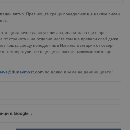
ападен вятър. През нощта срещу понеделник ще нахлуе силен
m/s.
стта ще започне да се увеличава, значителна ще е през
а от страната и на отделни места там ще превали слаб дъжд.
рез нощта срещу понеделник в Източна България от север-
ните температури все още ще са високи, максималните ще
ews@dunavmost.com
по всяко време на денонощието!
ници в Google
→