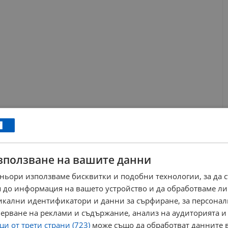
зползване на вашите данни
ньори използваме бисквитки и подобни технологии, за да 
 до информация на вашето устройство и да обработваме ли
никални идентификатори и данни за сърфиране, за персона
ерване на реклами и съдържание, анализ на аудиторията и
и от трети страни (723)
може също да обработват данните в