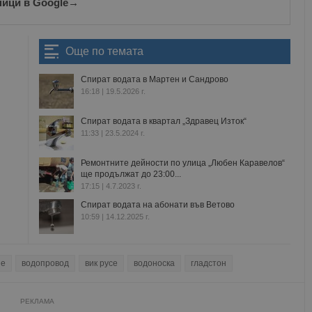
ници в Google
→
Още по темата
Спират водата в Мартен и Сандрово
16:18 | 19.5.2026 г.
Спират водата в квартал „Здравец Изток“
11:33 | 23.5.2024 г.
Ремонтните дейности по улица „Любен Каравелов“
ще продължат до 23:00...
17:15 | 4.7.2023 г.
Спират водата на абонати във Ветово
10:59 | 14.12.2025 г.
не
водопровод
вик русе
водоноска
гладстон
РЕКЛАМА