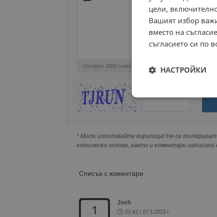
цели, включително
Вашият избор важи
вместо на съгласие
съгласието си по в
Остават
2000
символа
НАСТРОЙКИ
ОБНОВИ
Поради зачестилите злоупотреби в сайта, 
Строго
изискваме да се идентифицирате с Google 
необходимо
Натискайки на Google бутона коментарът 
попълнили по-горе в полето "Твоето име".
* Моля, използвайте кирилица! Не се толерират 
съхранявана при нас или показвана на дру
етническа основа, както и коментари написани с
Списък с коментари
Строго н
Строго необходимите б
на акаунта. Уебсайтът 
Josh
1
21:42 | 27.3.2023 г.