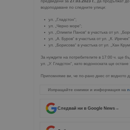
предвидени за
27.03.2023 г.
, да продължат д
водоподаване по следните улици:
ул. „Гладстон“;
ул. „Черно море“;
ул. „Олимпи Панов“ в участъка от ул. „Бор
ул. „А. Буров“ в участъка от ул. „К. Ирече
ул. „Борисова“ в участъка от ул. „Хан Крум
За нуждите на потребителите в 17:00 ч. ще бъ
ул. „У. Гладстон“, като водоноската ще оста
Припомняме ви, че по-рано днес от водното д
Изпращайте снимки и информация на
n
Следвай ни в Google News
→