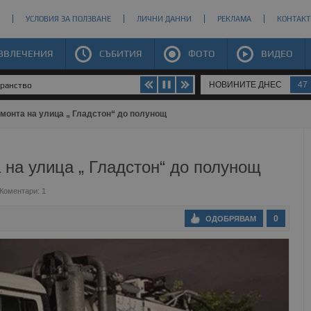
УСЛОВИЯ ЗА ПОЛЗВАНЕ
ЛИЧНИ ДАННИ
РЕКЛАМА
КОНТАКТ
ЗВЛЕЧЕНИЯ
СЪБИТИЯ
ФОТО
ВИДЕО
НОВИНИТЕ ДНЕС
47
транство
монта на улица „ Гладстон“ до полунощ
 на улица „ Гладстон“ до полунощ
Коментари: 1
0
ОДОБРЯВАМ