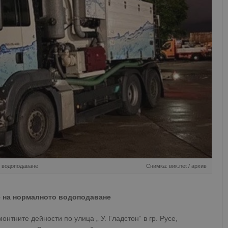
о водоподаване
Снимка: вик.net / архив
е на нормалното водоподаване
тните дейности по улица „ У. Гладстон“ в гр. Русе,