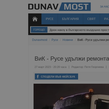
ЗА НАС
РУСЕ
БЪЛГАРИЯ
СВЯТ
РА
ГОРЕЩО
Дрон нахлу в българското въздушно прос
Dunavmost
/
Русе
/
Новини
/
ВиК - Русе удължи ре
ВиК - Русе удължи ремонта
27 март 2023 - 20:28 часа
Редактор:
Петя Георгиева
СПОДЕЛИ ВЪВ ФЕЙСБУК