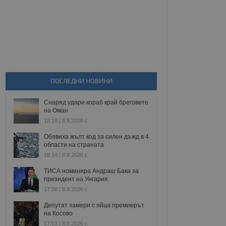
ПОСЛЕДНИ НОВИНИ
Снаряд удари кораб край бреговете
на Оман
18:18 | 8.8.2026 г.
Обявиха жълт код за силен дъжд в 4
области на страната
18:14 | 8.8.2026 г.
ТИСА номинира Андраш Бака за
президент на Унгария
17:58 | 8.8.2026 г.
Депутат замери с яйца премиерът
на Косово
17:53 | 8.8.2026 г.