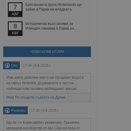
 уебсайт.
Британската група Hinterlands ще
7
забие в Парка на младежта
АВГ
Описание
Историческа възстановка за
8
Илинден оживява в Парка на...
АВГ
ребителски
елското поведение и
раници на сайта. Тя
яване на сайта. Тя
не на прегледи на
формация, която е
взаимодействат с
нкционалност в целия
прекарано на
НОВИ КОМЕНТАРИ
редпочитанията на
 сайтове; тя може
остта на социалните
тора на сайта.
използва новата или
Око
17:36 | 8.8.2026 г.
елски взаимодействия
нето и потребителския
Има шепа доволни които ще продават водата
на свръх печалби. Държавните и частни
рез събиране на данни
наблюдатели пасивно наблюдават как ще...
 помага за
отребителите се
Река По споделя съдбата на Дунав
тапите на тестване.
тистически данни,
Русенец
17:35 | 8.8.2026 г.
 броя на посещенията,
 са били заредени.
елския опит.
Що бе г-н Борисов(без уважение). Гранична
я за потребителското
милиция( наследство от вас ) Ще ни пази от