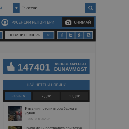
И
РУСЕНСКИ РЕПОРТЕРИ
СНИМАЙ
НОВИНИТЕ ВЧЕРА
78
147401
ФЕНОВЕ ХАРЕСВАТ
DUNAVMOST
НАЙ-ЧЕТЕНИ НОВИНИ
24 ЧАСА
7 ДНИ
30 ДНИ
Румъния потопи втора баржа в
Дунав
13:05 | 8.8.2026 г.
Трима души пострадаха при тежка