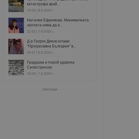
катастрофа край...
10:04 | 8.8.2026 г.
Наталия Ефремова: Минималната
заплата няма да е...
21:03 | 7.8.2026 г.
Д-р Георги Дяков оглави
"Прогресивна България" в...
09:47 | 8.8.2026 г.
Градушка и порой удариха
Силистренско
20:09 | 7.8.2026 г.
РЕКЛАМА