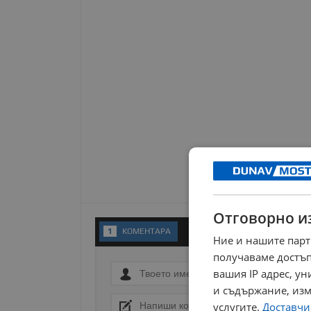
Отговорно и
1
KОМЕНТАРA
Ние и нашите парт
получаваме достъп
вашия IP адрес, у
и съдържание, изм
услугите.
Доставчиц