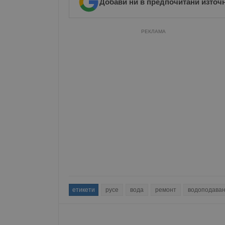
Добави ни в предпочитани източ
РЕКЛАМА
етикети
русе
вода
ремонт
водоподава