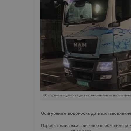
Осигурена е водоноска до възстановяване на нормалнот
Осигурена е водоноска до възстановяван
Поради технически причини е необходимо ремон