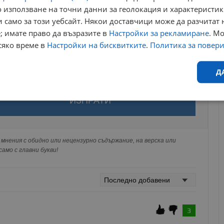
 използване на точни данни за геолокация и характеристик
 само за този уебсайт. Някои доставчици може да разчитат 
; имате право да възразите в
Настройки за рекламиране
. М
сяко време в
Настройки на бисквитките
.
Политика за повер
Д
за да оставите анонимен коментар или да гласувате
Ефективност
Таргетиране
Функционалност
Н
акаунт.
ви ще бъде публикуван анонимно под псевдонима който сте
 Никаква лична информация за вас няма да бъде
мнения с обидно или нецензурно съдържание, на верска или
ги потребители.
амо с главни букви!
еобходимо
Ефективност
Таргетиране
Функционалност
Неклас
исквитки позволяват основната функционалност на уебсайта, като потребителско
не може да се използва правилно без строго необходими бисквитки.
3
Валиден