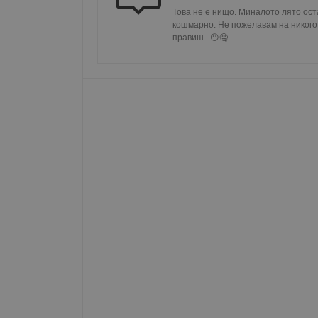
Име
Това не е нищо. Миналото лято ост
кошмарно. Не пожелавам на никого. 
__RequestVerificationT
правиш.. 😶🤐
VISITOR_PRIVACY_MET
__cf_bm
receive-cookie-depreca
ASP.NET_SessionId