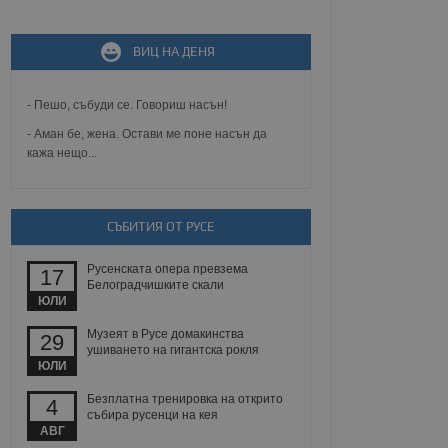
не, зададена от уеб
ВИЦ НА ДЕНЯ
 ASP.NET MVC
спре неразрешеното
т, известно като
тове. Той не съдържа
- Пешо, събуди се. Говориш насън!
щожава при затваряне
- Аман бе, жена. Остави ме поне насън да
кажа нещо...
ение на съгласието на
ст за тяхното
а данни за съгласието
ични политики и
антира, че техните
 сесии.
СЪБИТИЯ ОТ РУСЕ
аничаване между хората
а, за да се правят
Русенската опера превзема
17
хния уебсайт.
Белоградчишките скали
ЮЛИ
сигнализира на
Музеят в Русе домакинства
29
 на бисквитките,
ушиването на гигантска рокля
а съответствие и
ЮЛИ
ндарти и
Безплатна тренировка на открито
4
ck и предоставя
събира русенци на кея
требител използва
АВГ
йният потребител може