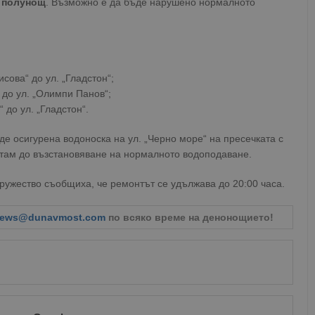
о
полунощ
. Възможно е да бъде нарушено нормалното
исова“ до ул. „Гладстон“;
к“ до ул. „Олимпи Панов“;
“ до ул. „Гладстон“.
де осигурена водоноска на ул. „Черно море“ на пресечката с
не там до възстановяване на нормалното водоподаване.
ружество съобщиха, че ремонтът се удължава до 20:00 часа.
ews@dunavmost.com
по всяко време на денонощието!