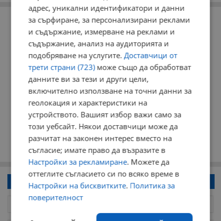
адрес, уникални идентификатори и данни
РЕКЛАМА
за сърфиране, за персонализирани реклами
и съдържание, измерване на реклами и
съдържание, анализ на аудиторията и
подобряване на услугите.
Доставчици от
трети страни (723)
може също да обработват
данните ви за тези и други цели,
включително използване на точни данни за
геолокация и характеристики на
устройството. Вашият избор важи само за
този уебсайт. Някои доставчици може да
разчитат на законен интерес вместо на
съгласие; имате право да възразите в
Настройки за рекламиране
. Можете да
оттеглите съгласието си по всяко време в
Напиши коментар!
Настройки на бисквитките
.
Политика за
поверителност