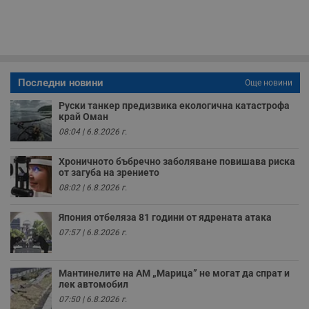
п
у
з
б
VISITOR_PRIVACY_METADATA
5 месеца
Т
YouTube
4
с
.youtube.com
седмици
с
Последни новини
Още новини
с
п
и
Руски танкер предизвика екологична катастрофа
п
край Оман
т
08:04 | 6.8.2026 г.
в
с
з
Хроничното бъбречно заболяване повишава риска
с
п
от загуба на зрението
о
08:02 | 6.8.2026 г.
р
п
н
Япония отбеляза 81 години от ядрената атака
п
к
07:57 | 6.8.2026 г.
ч
п
с
б
Мантинелите на АМ „Марица” не могат да спрат и
лек автомобил
__cf_bm
29
Т
Cloudflare Inc.
минути
с
.twitter.com
07:50 | 6.8.2026 г.
59
р