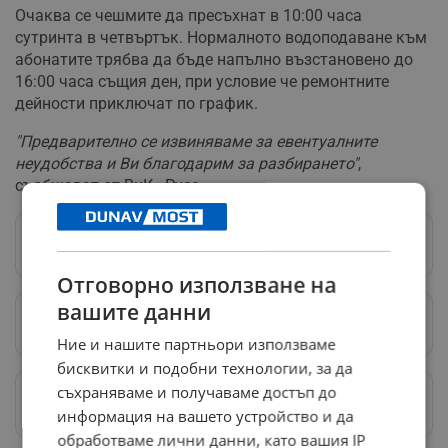
Очаква се чешмите да пресъхнат в 10:00 часа
сутринта в четвъртък. Нормалното водоподаване към
абонатите трябва да бъде напълно възстановено до
16:00 часа същия ден, при условие че ремонтните
дейности приключат по график.
"Предварително се извиняваме за евентуалните
неудобства и Ви благодарим за разбирането"
,
съобщават от ВиК - Русе.
Следвай ни в Google News
→
Отговорно използване на
вашите данни
Предпочитани източници
→
Ние и нашите партньори използваме
бисквитки и подобни технологии, за да
съхраняваме и получаваме достъп до
Изпращайте снимки и информация на
news@dunavmost.com
информация на вашето устройство и да
обработваме лични данни, като вашия IP