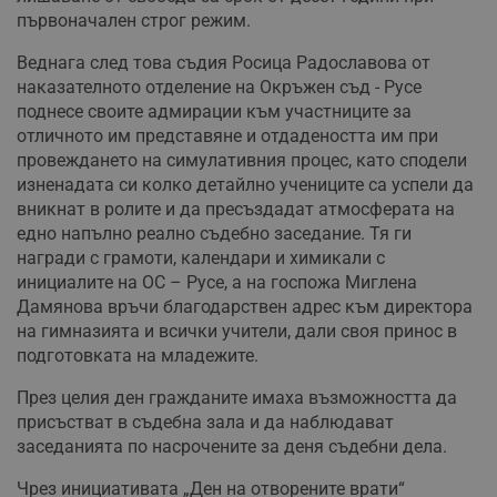
първоначален строг режим.
Веднага след това съдия Росица Радославова от
наказателното отделение на Окръжен съд - Русе
поднесе своите адмирации към участниците за
отличното им представяне и отдадеността им при
провеждането на симулативния процес, като сподели
изненадата си колко детайлно учениците са успели да
вникнат в ролите и да пресъздадат атмосферата на
едно напълно реално съдебно заседание. Тя ги
награди с грамоти, календари и химикали с
инициалите на ОС – Русе, а на госпожа Миглена
Дамянова връчи благодарствен адрес към директора
на гимназията и всички учители, дали своя принос в
подготовката на младежите.
През целия ден гражданите имаха възможността да
присъстват в съдебна зала и да наблюдават
заседанията по насрочените за деня съдебни дела.
Чрез инициативата „Ден на отворените врати“