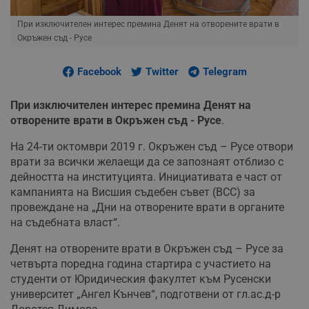
При изключителен интерес премина Денят на отворените врати в
Окръжен съд - Русе
Facebook
Twitter
Telegram
При изключителен интерес премина Денят на
отворените врати в Окръжен съд - Русе
.
На 24-ти октомври 2019 г. Окръжен съд – Русе отвори
врати за всички желаещи да се запознаят отблизо с
дейността на институцията. Инициативата е част от
кампанията на Висшия съдебен съвет (ВСС) за
провеждане на „Дни на отворените врати в органите
на съдебната власт“.
Денят на отворените врати в Окръжен съд – Русе за
четвърта поредна година стартира с участието на
студенти от Юридическия факултет към Русенски
университет „Ангел Кънчев“, подготвени от гл.ас.д-р