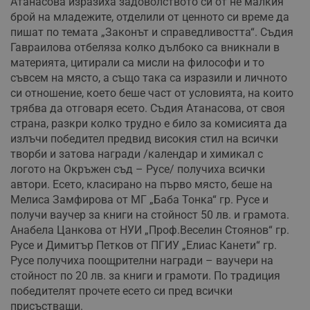
Атанасова изразиха задоволството си от не малкия
брой на младежите, отделили от ценното си време да
пишат по темата „Законът и справедливостта“. Съдия
Гавраилова отбеляза колко дълбоко са вникнали в
материята, цитирали са мисли на философи и то
съвсем на място, а също така са изразили и личното
си отношение, което беше част от условията, на които
трябва да отговаря есето. Съдия Атанасова, от своя
страна, разкри колко трудно е било за комисията да
излъчи победител предвид високия стил на всички
творби и затова награди /календар и химикал с
логото на Окръжен съд – Русе/ получиха всички
автори. Есето, класирано на първо място, беше на
Мелиса Замфирова от МГ „Баба Тонка“ гр. Русе и
получи ваучер за книги на стойност 50 лв. и грамота.
Анабела Цанкова от НУИ „Проф.Веселин Стоянов“ гр.
Русе и Димитър Петков от ПГИУ „Елиас Канети“ гр.
Русе получиха поощрителни награди – ваучери на
стойност по 20 лв. за книги и грамоти. По традиция
победителят прочете есето си пред всички
присъстващи.