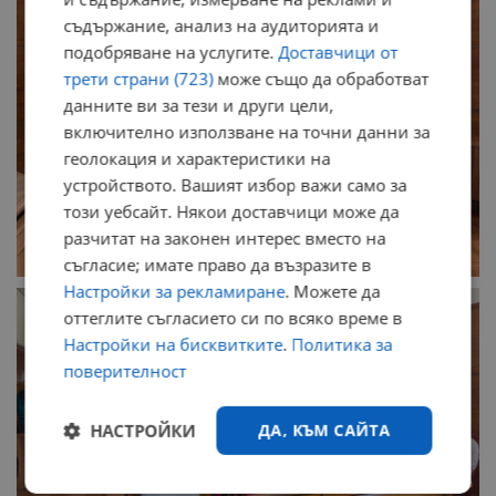
съдържание, анализ на аудиторията и
подобряване на услугите.
Доставчици от
трети страни (723)
може също да обработват
данните ви за тези и други цели,
включително използване на точни данни за
геолокация и характеристики на
устройството. Вашият избор важи само за
този уебсайт. Някои доставчици може да
разчитат на законен интерес вместо на
съгласие; имате право да възразите в
Настройки за рекламиране
. Можете да
оттеглите съгласието си по всяко време в
Настройки на бисквитките
.
Политика за
поверителност
НАСТРОЙКИ
ДА, КЪМ САЙТА