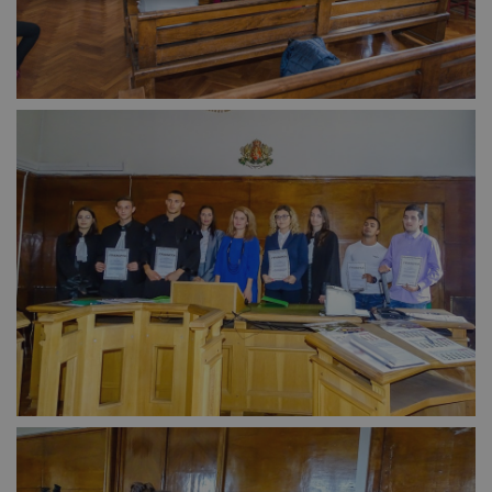
Строго
Ефективност
необходимо
Таргетиране
Функционалност
Некласифицирани
Строго необходимо
Ефективност
Таргетиране
Функционалност
Некласифицирани
Строго необходимите бисквитки позволяват основната
функционалност на уебсайта, като потребителско
влизане и управление на акаунта. Уебсайтът не може да