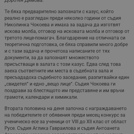
Доротея Димова.
Те бяха предварително запознати с казус, който
реално е разгледан преди няколко години от съдия
Николинка Чокоева и имаха за задача да изготвят
искова молба, отговор на исковата молба и отговор от
третото лице-помагач. Благодарение на отличната си
теоретична подготовка, се бяха справили много добре
и с тази задача и прочетоха написаните от тях
документи, за да запознаят множеството
присъстващи в залата с този казус. Едва след това
заеха съответните им места в съдебната зала и
пресъздадоха съдебното заседание, разпитвайки един
„свидетел“ и едно „вещо лице“. Съдия Чокоева ги
поздрави за блестящото им представяне и им връчи
грамоти, календари и химикали.
Втората половина на деня започна с награждаването
на победителите от обявения преди месец конкурс за
ученическо есе за ученици от VІІІ до ХІІ клас от област
Русе. Съдия Аглика Гавраилова и съдия Антоанета