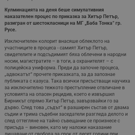
Кулминацията на деня беше симулативния
наказателен процес по приказка за Хитър Петър,
разигран от шестокласници на МГ „Баба Тонка“ гр.
Русе.
Изключителен колорит внасяше облеклото на
участниците в процеса - самият Хитър Петър,
свидетелите и подсъдимият бяха облечени в народни
носии, магистратите – в тоги, а охранителят – с
полицейска униформа. Преди да започне процеса,
„адвокатът“ прочете приказката, за да запознае
публиката с казуса. Така всички присъстващи научиха
за изключително тежкото престъпление отвличане в
условията на опасен рецидив, което е извършил
Бирникът спрямо Хитър Петър, завързвайки го за
дърво. След това „съдът“ в разширен състав от двама
съдии и трима съдебни заседатели разгледа делото и
след оттегляне на тайно съвещание се произнесе с
присъда – виновен, като му наложи наказание
лишаване от свобода за срок от десет години при