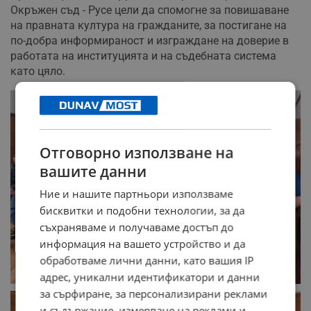
Окръжен съд - Русе цели да спомогне за повишаване
на правната култура на гражданите, за постигане на
по-добра информираност и изграждане на доверие в
работата на институцията и на съдебната система
като цяло.
Отговорно използване на
вашите данни
Ние и нашите партньори използваме
бисквитки и подобни технологии, за да
съхраняваме и получаваме достъп до
информация на вашето устройство и да
обработваме лични данни, като вашия IP
адрес, уникални идентификатори и данни
за сърфиране, за персонализирани реклами
и съдържание, измерване на реклами и