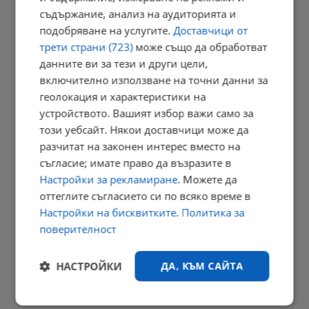
съдържание, анализ на аудиторията и
11:34 | 9.8.2026 г.
подобряване на услугите.
Доставчици от
трети страни (723)
може също да обработват
данните ви за тези и други цели,
Убийството в Пловдив освети "ловците на педофили"
включително използване на точни данни за
геолокация и характеристики на
11:30 | 9.8.2026 г.
устройството. Вашият избор важи само за
този уебсайт. Някои доставчици може да
разчитат на законен интерес вместо на
Президентът: Държавата трябва да подпомогне
съгласие; имате право да възразите в
производството...
Настройки за рекламиране
. Можете да
11:24 | 9.8.2026 г.
оттеглите съгласието си по всяко време в
Настройки на бисквитките
.
Политика за
поверителност
Българка избра сватбена рокля в цветовете на трибагреника
НАСТРОЙКИ
ДА, КЪМ САЙТА
11:21 | 9.8.2026 г.
РЕКЛАМА
Строго
Ефективност