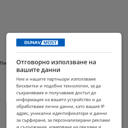
Отговорно използване на
Последни новини
вашите данни
Ние и нашите партньори използваме
бисквитки и подобни технологии, за да
съхраняваме и получаваме достъп до
Бойко Борисов: Трябва да развиваме военната си индустрия
информация на вашето устройство и да
11:41 | 9.8.2026 г.
обработваме лични данни, като вашия IP
адрес, уникални идентификатори и данни
за сърфиране, за персонализирани реклами
Повечето от употребяващите дрога не знаят, че купуват...
и съдържание, измерване на реклами и