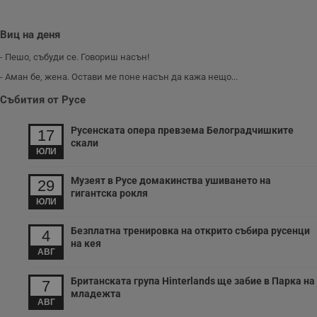
VISITOR_PRIVACY_METADATA
5 месеца
Т
YouTube
4
с
.youtube.com
седмици
с
Виц на деня
с
п
- Пешо, събуди се. Говориш насън!
и
п
- Аман бе, жена. Остави ме поне насън да кажа нещо...
т
в
с
Събития от Русе
з
с
п
Русенската опера превзема Белоградчишките
17
о
скали
р
ЮЛИ
п
н
п
Музеят в Русе домакинства ушиването на
29
к
гигантска рокля
ч
ЮЛИ
п
с
б
Безплатна тренировка на открито събира русенци
4
на кея
__cf_bm
29
Т
Cloudflare Inc.
АВГ
минути
с
.twitter.com
59
р
секунди
м
Британската група Hinterlands ще забие в Парка на
7
б
младежта
о
АВГ
у
п