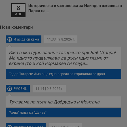
о
Историческа възстановка за Илинден оживява в
8
и
Парка на...
т
АВГ
receive-cookie-deprecation
.hit.gemius.pl
1 година
Т
с
Нови коментари
с
н
н
И аз да си кажа
11:33 | 9.8.2026 г.
п
б
п
с
Има само един начин - тагаренко при Бай Ставри!
о
Ма идиото продължава да ръси идиотизми от
с
екрана (то и кой нормален ги гледа...
а
р
у
Тодор Тагарев: Има още една версия за взривилия се дрон
з
з
п
РУСЕНЦ
11:14 | 9.8.2026 г.
ASP.NET_SessionId
Сесия
Т
Microsoft
с
Corporation
D
www.dunavmost.com
Тругваме по пътя на Добруджа и Монтана.
п
и
т
"Арда" надигра "Дунав"
к
п
и