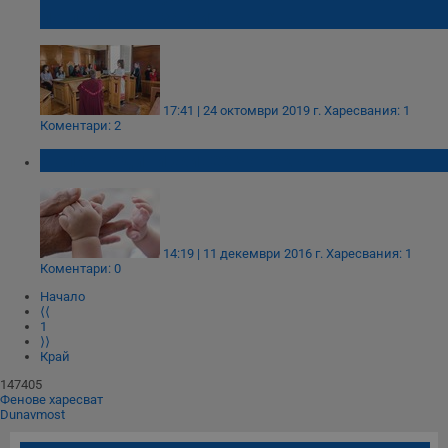
по приказка за Хитър Петър
17:41 | 24 октомври 2019 г.
Харесвания: 1
Коментари: 2
Колко години живее човекът?
14:19 | 11 декември 2016 г.
Харесвания: 1
Коментари: 0
Начало
⟨⟨
1
⟩⟩
Край
147405
Фенове харесват
Dunavmost