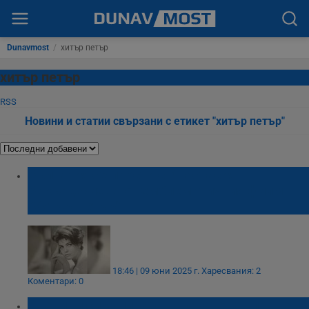
Dunavmost
/
хитър петър
хитър петър
RSS
Новини и статии свързани с етикет "хитър петър"
България се прости с Анастасия
Бакърджиева от емблематичния филм
"Хитър Петър"
18:46 | 09 юни 2025 г.
Харесвания: 2
Коментари: 0
Ученици симулираха наказателен процес