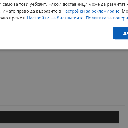
 само за този уебсайт. Някои доставчици може да разчитат 
; имате право да възразите в
Настройки за рекламиране
. М
сяко време в
Настройки на бисквитките
.
Политика за повер
РЕКЛАМА
Д
Ефективност
Таргетиране
Функционалност
Н
еобходимо
Ефективност
Таргетиране
Функционалност
Неклас
исквитки позволяват основната функционалност на уебсайта, като потребителско
не може да се използва правилно без строго необходими бисквитки.
Валиден
Доставчик
/
Домейн
Описание
до