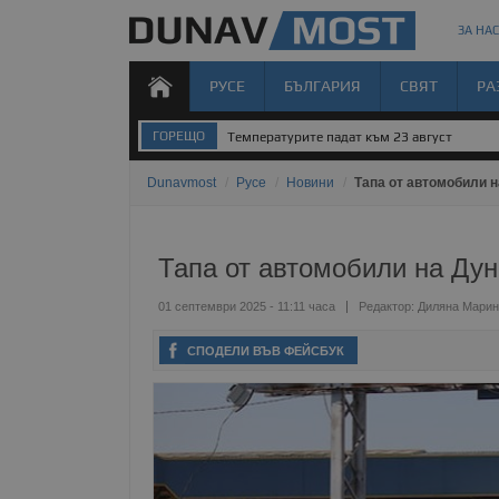
ЗА НАС
РУСЕ
БЪЛГАРИЯ
СВЯТ
РА
ГОРЕЩО
Температурите падат към 23 август
Dunavmost
/
Русе
/
Новини
/
Тапа от автомобили н
Тапа от автомобили на Дун
01 септември 2025 - 11:11 часа
Редактор:
Диляна Марин
СПОДЕЛИ ВЪВ ФЕЙСБУК