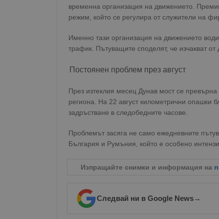
временна организация на движението. Премин
режим, който се регулира от служители на ф
Именно тази организация на движението води
трафик. Пътуващите споделят, че изчакват от
Постоянен проблем през август
През изтеклия месец Дунав мост се превърна
региона. На 22 август километрични опашки б
задръстване в следобедните часове.
Проблемът засяга не само ежедневните пътув
България и Румъния, който е особено интензи
Изпращайте снимки и информация на
n
Следвай ни в Google News
→