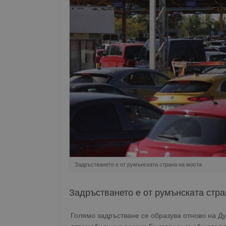
Задръстването е от румънската страна на моста
Задръстването е от румънската стра
Голямо задръстване се образува отново на Ду