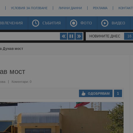
УСЛОВИЯ ЗА ПОЛЗВАНЕ
ЛИЧНИ ДАННИ
РЕКЛАМА
КОНТАКТ
ЗВЛЕЧЕНИЯ
СЪБИТИЯ
ФОТО
ВИДЕО
НОВИНИТЕ ДНЕС
16
а Дунав мост
ав мост
ова
Коментари: 0
1
ОДОБРЯВАМ