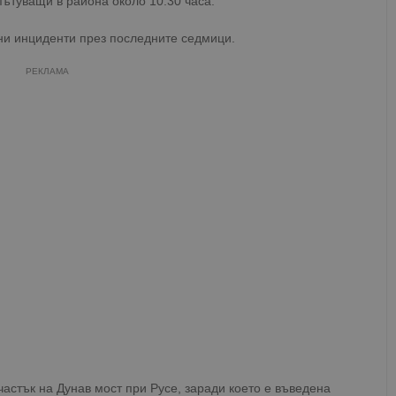
ътуващи в района около 10:30 часа.
ни инциденти през последните седмици.
РЕКЛАМА
астък на Дунав мост при Русе, заради което е въведена