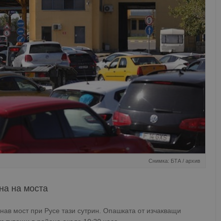
Снимка: БТА / архив
на на моста
нав мост при Русе тази сутрин. Опашката от изчакващи