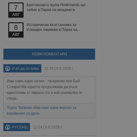
Британската група Hinterlands ще
7
забие в Парка на младежта
АВГ
Описание
Историческа възстановка за
8
ребителски
елското поведение и
Илинден оживява в Парка на...
раници на сайта. Тя
яване на сайта. Тя
не на прегледи на
АВГ
формация, която е
взаимодействат с
нкционалност в целия
прекарано на
редпочитанията на
 сайтове; тя може
НОВИ КОМЕНТАРИ
остта на социалните
тора на сайта.
използва новата или
елски взаимодействия
нето и потребителския
И аз да си кажа
11:33 | 9.8.2026 г.
Има само един начин - тагаренко при Бай
рез събиране на данни
 помага за
Ставри! Ма идиото продължава да ръси
отребителите се
идиотизми от екрана (то и кой нормален ги
тапите на тестване.
гледа...
тистически данни,
 броя на посещенията,
Тодор Тагарев: Има още една версия за
 са били заредени.
взривилия се дрон
елския опит.
я за потребителското
РУСЕНЦ
11:14 | 9.8.2026 г.
, за да се
екламните съобщения