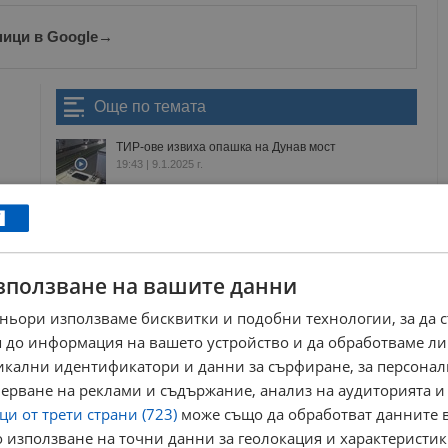
ници в Google
→
Още по темата
ТИР-ове извиха опашка на Дунав мост
19:43 | 9.1.2025 г.
Задръстване на Дунав мост опъна нервите на
шофьорите
15:01 | 5.10.2019 г.
Затвориха лентата към Румъния за финалния
зползване на вашите данни
ремонт на "Дунав мост"
08:32 | 15.4.2026 г.
ньори използваме бисквитки и подобни технологии, за да 
Спад в броя на леките коли, преминали през Дунав
 до информация на вашето устройство и да обработваме ли
мост
14:27 | 8.2.2026 г.
никални идентификатори и данни за сърфиране, за персона
ерване на реклами и съдържание, анализ на аудиторията и
и от трети страни (723)
може също да обработват данните в
българия
ремонт
задръстване
трафик
опашка
 използване на точни данни за геолокация и характеристик