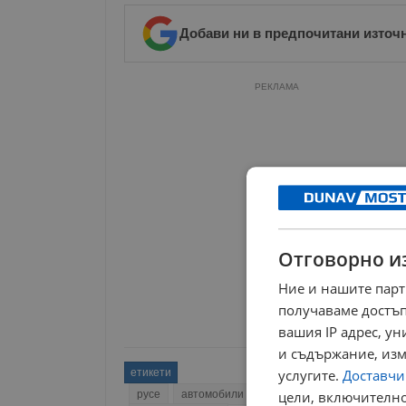
Добави ни в предпочитани източ
РЕКЛАМА
Отговорно и
Ние и нашите парт
получаваме достъп
вашия IP адрес, у
и съдържание, изм
етикети
услугите.
Доставчиц
русе
автомобили
дунав мост
румъния
цели, включително