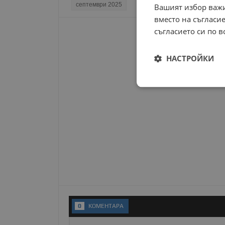
септември 2025
Вашият избор важи
вместо на съгласие
съгласието си по в
НАСТРОЙКИ
Строго
необходимо
Строго н
Строго необходимите б
на акаунта. Уебсайтът 
0
KОМЕНТАРA
Име