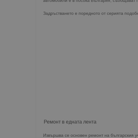
автомобили е в посока България, съобщават п
Задръстването е поредното от серията подоб
Ремонт в едната лента
Извършва се основен ремонт на българския уч