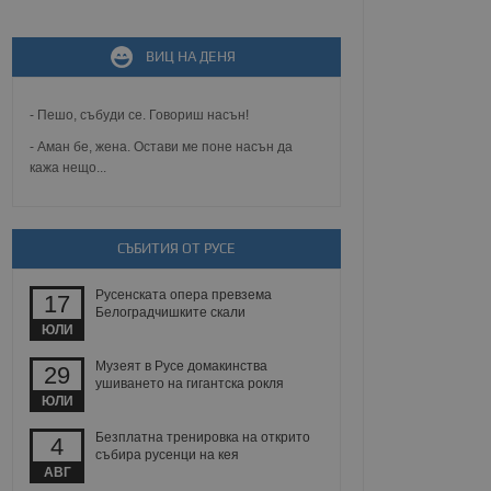
не, зададена от уеб
 ASP.NET MVC
спре неразрешеното
ВИЦ НА ДЕНЯ
т, известно като
тове. Той не съдържа
щожава при затваряне
- Пешо, събуди се. Говориш насън!
ение на съгласието на
- Аман бе, жена. Остави ме поне насън да
ст за тяхното
кажа нещо...
а данни за съгласието
ични политики и
антира, че техните
 сесии.
аничаване между хората
СЪБИТИЯ ОТ РУСЕ
а, за да се правят
хния уебсайт.
Русенската опера превзема
17
Белоградчишките скали
сигнализира на
ЮЛИ
 на бисквитките,
а съответствие и
Музеят в Русе домакинства
29
ндарти и
ушиването на гигантска рокля
ЮЛИ
ck и предоставя
требител използва
Безплатна тренировка на открито
4
йният потребител може
събира русенци на кея
 уебсайт.
АВГ