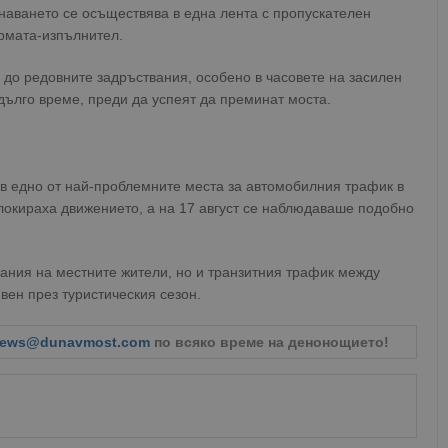
аването се осъществява в една лента с пропускателен
ирмата-изпълнител.
 до редовните задръствания, особено в часовете на засилен
 дълго време, преди да успеят да преминат моста.
 в едно от най-проблемните места за автомобилния трафик в
локираха движението, а на 17 август се наблюдаваше подобно
ания на местните жители, но и транзитния трафик между
вен през туристическия сезон.
ews@dunavmost.com
по всяко време на денонощието!