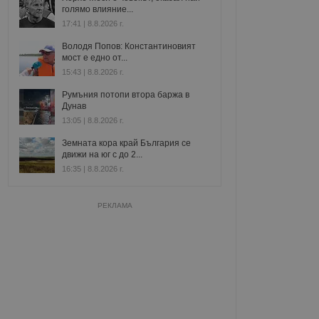
голямо влияние...
17:41 | 8.8.2026 г.
Володя Попов: Константиновият
мост е едно от...
15:43 | 8.8.2026 г.
Румъния потопи втора баржа в
Дунав
13:05 | 8.8.2026 г.
Земната кора край България се
движи на юг с до 2...
16:35 | 8.8.2026 г.
РЕКЛАМА