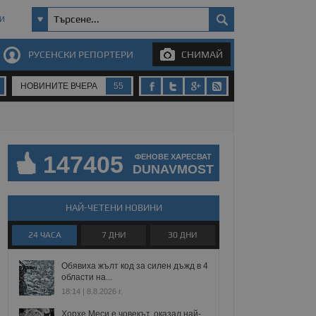
И
РУСЕНСКИ РЕПОРТЕРИ
СНИМАЙ
НОВИНИТЕ ВЧЕРА
55
147405
ФЕНОВЕ ХАРЕСВАТ
DUNAVMOST
НАЙ-ЧЕТЕНИ НОВИНИ
24 ЧАСА
7 ДНИ
30 ДНИ
Обявиха жълт код за силен дъжд в 4
области на...
18:14 | 8.8.2026 г.
Хорхе Меси е човекът, оказал най-