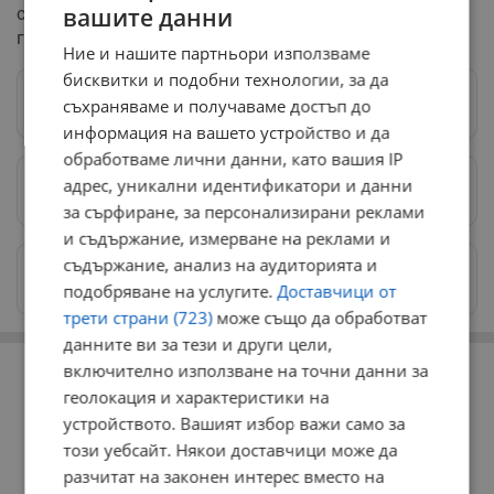
вашите данни
след три месеца, или по-рано, според решението на
генералния директор на организацията.
Ние и нашите партньори използваме
бисквитки и подобни технологии, за да
Следвай ни в Google News
→
съхраняваме и получаваме достъп до
информация на вашето устройство и да
обработваме лични данни, като вашия IP
адрес, уникални идентификатори и данни
Предпочитани източници
→
за сърфиране, за персонализирани реклами
и съдържание, измерване на реклами и
съдържание, анализ на аудиторията и
Изпращайте снимки и информация на
news@dunavmost.com
подобряване на услугите.
Доставчици от
трети страни (723)
може също да обработват
данните ви за тези и други цели,
РЕКЛАМА
включително използване на точни данни за
геолокация и характеристики на
устройството. Вашият избор важи само за
този уебсайт. Някои доставчици може да
разчитат на законен интерес вместо на