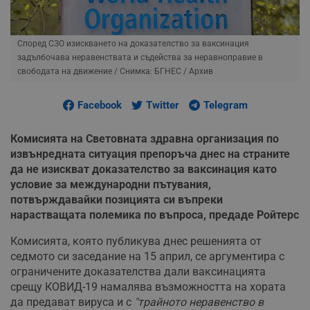
Според СЗО изискването на доказателство за ваксинация
задълбочава неравенствата и съдейства за неравноправие в
свободата на движение
/ Снимка: БГНЕС / Архив
Facebook
Twitter
Telegram
Комисията на Световната здравна организация по
извънредната ситуация препоръча днес на страните
да не изискват доказателство за ваксинация като
условие за международни пътувания,
потвърждавайки позицията си въпреки
нарастващата полемика по въпроса, предаде Ройтерс
Комисията, която публикува днес решенията от
седмото си заседание на 15 април, се аргументира с
ограничените доказателства дали ваксинацията
срещу КОВИД-19 намалява възможността на хората
да предават вируса и с
"трайното неравенство в