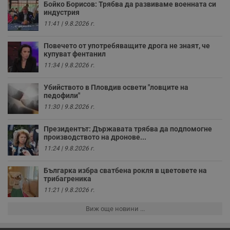
д
Бойко Борисов: Трябва да развиваме военната си
н
индустрия
п
11:41 | 9.8.2026 г.
с
у
и
Повечето от употребяващите дрога не знаят, че
ф
купуват фентанил
н
м
11:34 | 9.8.2026 г.
Т
и
п
Убийството в Пловдив освети "ловците на
у
педофили"
з
б
11:30 | 9.8.2026 г.
VISITOR_PRIVACY_METADATA
5 месеца
Т
YouTube
4
с
.youtube.com
Президентът: Държавата трябва да подпомогне
седмици
с
производството на дронове...
с
п
11:24 | 9.8.2026 г.
и
п
т
Българка избра сватбена рокля в цветовете на
в
трибагреника
с
11:21 | 9.8.2026 г.
з
с
п
Виж още новини ...
о
р
п