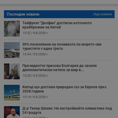
A
т
е
д
Последни новини
Още новини
н
п
Тайфунът "Делфин" достигна източното
с
у
крайбрежие на Китай
и
15:52 | 9.8.2026 г.
ф
н
м
30% поскъпване на почивката по морето сви
Т
туристите с една трета
и
п
15:44 | 9.8.2026 г.
у
з
б
Президентът призова България да засили
дипломатически натиск за мир в...
VISITOR_PRIVACY_METADATA
5 месеца
Т
YouTube
4
с
.youtube.com
15:20 | 9.8.2026 г.
седмици
с
с
п
Кипър ще доставя природен газ за Европа през
и
2028 година
п
15:14 | 9.8.2026 г.
т
в
с
Д-р Танер Шахин: Не настройвайте климатика под
з
с
24 градуса
п