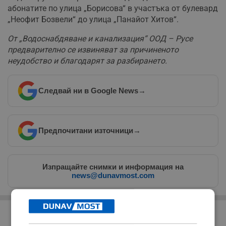
абонатите по улица „Борисова“ в участъка от булевард
„Неофит Бозвели“ до улица „Панайот Хитов“.
От „Водоснабдяване и канализация“ ООД – Русе
предварително се извиняват за причиненото
неудобство и благодарят за разбирането.
Следвай ни в Google News
→
Предпочитани източници
→
Изпращайте снимки и информация на
news@dunavmost.com
РЕКЛАМА