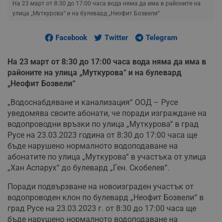
На 23 март от 8:30 до 17:00 часа вода няма да има в районите на
улица „Муткурова“ и на булевард „Неофит Бозвели“
Facebook
Twitter
Telegram
На 23 март от 8:30 до 17:00 часа вода няма да има в
районите на улица „Муткурова“ и на булевард
„Неофит Бозвели“
„Водоснабдяване и канализация“ ООД – Русе
уведомява своите абонати, че поради изграждане на
водопроводни връзки по улица „Муткурова“ в град
Русе на 23.03.2023 година от 8:30 до 17:00 часа ще
бъде нарушено нормалното водоподаване на
абонатите по улица „Муткурова“ в участъка от улица
„Хан Аспарух“ до булевард „Ген. Скобелев“.
Поради подвързване на новоизграден участък от
водопроводен клон по булевард „Неофит Бозвели“ в
град Русе на 23.03.2023 г. от 8:30 до 17:00 часа ще
бъде нарушено нормалното водоподаване на