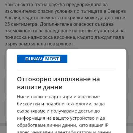
Британската пътна служба предупреждава за
изключително опасни условия по пътищата в Северна
Англия, където снежната покривка може да достигне
25 сантиметра. Допълнителна опасност създава
възможността за заледяване на пътните участъци на
по-висока надморска височина, където дъждът пада
върху замръзнала повърхност.
Следвай ни в Google News
→
Отговорно използване на
Предпочитани източници
→
вашите данни
Ние и нашите партньори използваме
бисквитки и подобни технологии, за да
Изпращайте снимки и информация на
съхраняваме и получаваме достъп до
news@dunavmost.com
информация на вашето устройство и да
обработваме лични данни, като вашия IP
РЕКЛАМА
адрес, уникални идентификатори и данни