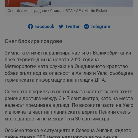
Сняг блокира градове
/ Снимка: БТА / АР / Martin Rickett
Facebook
Twitter
Telegram
Сняг блокира градове
Зимната стихия парализира части от Великобритания
през първите дни на новата 2025 година.
Метеорологичната служба на Обединеното кралство
обяви жълт код за опасност в Англия и Уелс, съобщава
германската информационна агенция ДПА.
Снежната покривка в по-голямата част от засегнатите
райони достига между 3 и 7 сантиметра, като на места
валежът преминава в дъжд. По високите части на Уелс
и в южната част на планинската верига Пенини снегът
може да достигне между 15 и 30 сантиметра.
Особено тежка е ситуацията в Северна Англия, където
районите над 300 метра надморска височина са