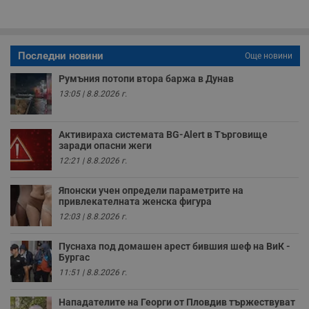
у
з
б
VISITOR_PRIVACY_METADATA
5 месеца
Т
YouTube
4
с
.youtube.com
Последни новини
Още новини
седмици
с
с
Румъния потопи втора баржа в Дунав
п
и
13:05 | 8.8.2026 г.
п
т
в
с
Активираха системата BG-Alert в Търговище
з
заради опасни жеги
с
п
12:21 | 8.8.2026 г.
о
р
п
Японски учен определи параметрите на
н
привлекателната женска фигура
п
к
12:03 | 8.8.2026 г.
ч
п
с
Пуснаха под домашен арест бившия шеф на ВиК -
б
Бургас
11:51 | 8.8.2026 г.
__cf_bm
29
Т
Cloudflare Inc.
минути
с
.twitter.com
59
р
Нападателите на Георги от Пловдив тържествуват
секунди
м