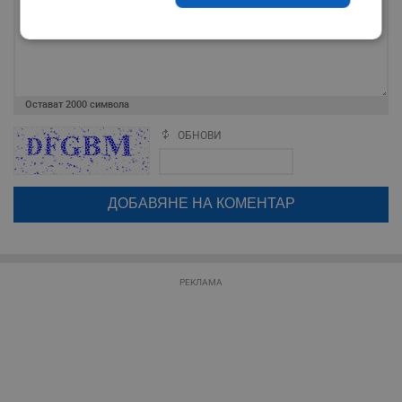
Строго
Ефективност
необходимо
Остават
2000
символа
Таргетиране
Функционалност
ОБНОВИ
Поради зачестилите злоупотреби в сайта, за да оставите анонимен
коментар или да гласувате изискваме да се идентифицирате с
google акаунт.
Некласифицирани
Натискайки на бутона "Вход с google" по-долу, коментарът ви ще
бъде публикуван анонимно под псевдонима който сте попълнили
по-горе в полето "Твоето име". Никаква лична информация за вас
няма да бъде съхранявана при нас или показвана на други
потребители.
РЕКЛАМА
Строго необходимо
Ефективност
Таргетиране
Функционалност
Некласифицирани