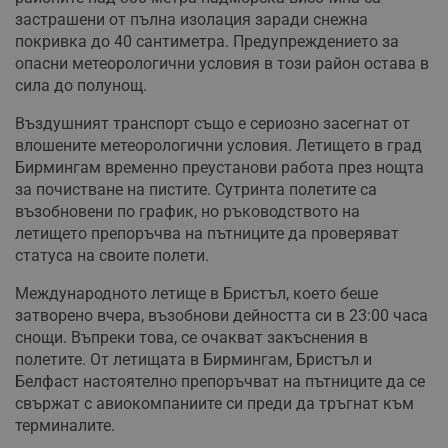
застрашени от пълна изолация заради снежна
покривка до 40 сантиметра. Предупреждението за
опасни метеорологични условия в този район остава в
сила до полунощ.
Въздушният транспорт също е сериозно засегнат от
влошените метеорологични условия. Летището в град
Бирмингам временно преустанови работа през нощта
за почистване на пистите. Сутринта полетите са
възобновени по график, но ръководството на
летището препоръчва на пътниците да проверяват
статуса на своите полети.
Международното летище в Бристъл, което беше
затворено вчера, възобнови дейността си в 23:00 часа
снощи. Въпреки това, се очакват закъснения в
полетите. От летищата в Бирмингам, Бристъл и
Белфаст настоятелно препоръчват на пътниците да се
свържат с авиокомпаниите си преди да тръгнат към
терминалите.