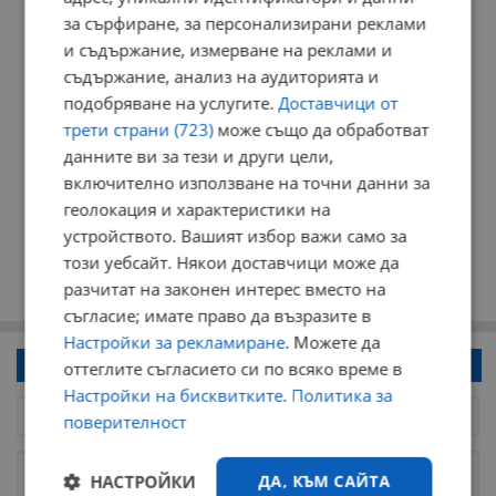
за сърфиране, за персонализирани реклами
и съдържание, измерване на реклами и
съдържание, анализ на аудиторията и
подобряване на услугите.
Доставчици от
трети страни (723)
може също да обработват
данните ви за тези и други цели,
включително използване на точни данни за
геолокация и характеристики на
устройството. Вашият избор важи само за
този уебсайт. Някои доставчици може да
разчитат на законен интерес вместо на
съгласие; имате право да възразите в
Настройки за рекламиране
. Можете да
Напиши коментар!
оттеглите съгласието си по всяко време в
Настройки на бисквитките
.
Политика за
поверителност
НАСТРОЙКИ
ДА, КЪМ САЙТА