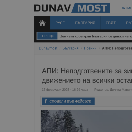
ЗА НАС
РУСЕ
БЪЛГАРИЯ
СВЯТ
РА
ГОРЕЩО
Земната кора край България се движи на 
Dunavmost
/
България
/
Новини
/
АПИ: Неподготве
АПИ: Неподготвените за з
движението на всички ост
17 февруари 2025 - 16:29 часа
Редактор:
Диляна Марин
СПОДЕЛИ ВЪВ ФЕЙСБУК