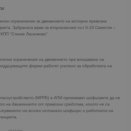
ли
менно ограничение за движението на моторни превозни
ркета. Забраната важи за второкласния път II-19 Симитли –
 ГКПП "Станке Лисичково".
телни ограничения на движението при влошаване на
оподдържащите фирми работят усилено за обработката на
благоустройството (МРРБ) и АПИ призовават шофьорите да не
то на движението от превозни средства, които не са
пътуването на всички останали шофьори и работата на
генцията.
РЕКЛАМА