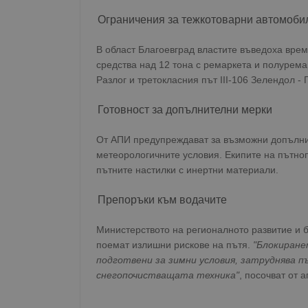
Ограничения за тежкотоварни автомоби
В област Благоевград властите въведоха вре
средства над 12 тона с ремаркета и полурема
Разлог и третокласния път III-106 Зелендол -
Готовност за допълнителни мерки
От АПИ предупреждават за възможни допълни
метеорологичните условия. Екипите на пътн
пътните настилки с инертни материали.
Препоръки към водачите
Министерството на регионалното развитие и 
поемат излишни рискове на пътя.
"Блокиране
подготвени за зимни условия, затруднява 
снегопочистващата техника"
, посочват от а