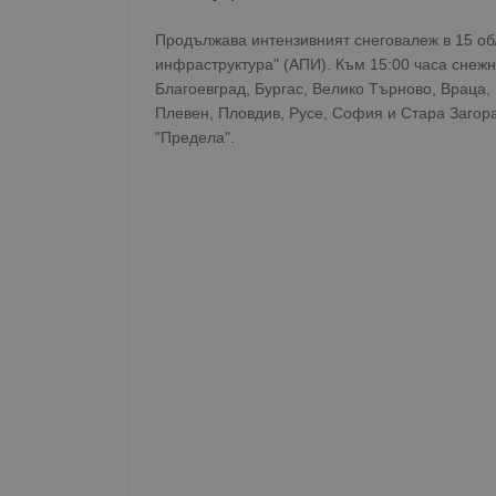
Продължава интензивният снеговалеж в 15 об
инфраструктура" (АПИ). Към 15:00 часа снежн
Благоевград, Бургас, Велико Търново, Враца,
Плевен, Пловдив, Русе, София и Стара Загора
"Предела".