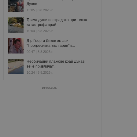
Дунав
13:05 | 8.8.2026 г.
Трима души пострадаха при тежка
катастрофа край...
10:04 | 8.8.2026 г.
Д-р Георги Дяков оглави
"Прогресивна България" в...
09:47 | 8.8.2026 г.
Необичайни плажове край Дунав
вече привличат...
10:24 | 8.8.2026 г.
РЕКЛАМА