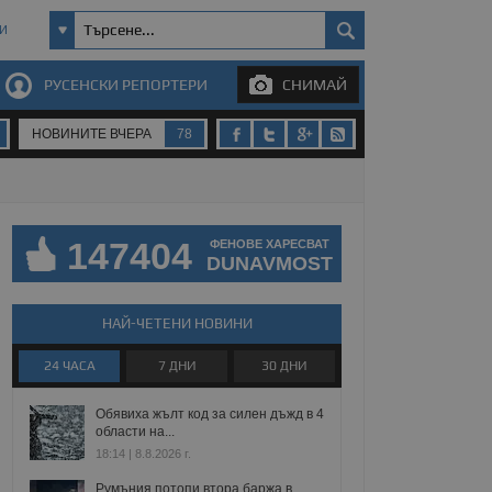
И
РУСЕНСКИ РЕПОРТЕРИ
СНИМАЙ
НОВИНИТЕ ВЧЕРА
78
147404
ФЕНОВЕ ХАРЕСВАТ
DUNAVMOST
НАЙ-ЧЕТЕНИ НОВИНИ
24 ЧАСА
7 ДНИ
30 ДНИ
Обявиха жълт код за силен дъжд в 4
области на...
18:14 | 8.8.2026 г.
Румъния потопи втора баржа в