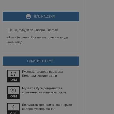
не, зададена от уеб
ВИЦ НА ДЕНЯ
 ASP.NET MVC
спре неразрешеното
т, известно като
тове. Той не съдържа
- Пешо, събуди се. Говориш насън!
щожава при затваряне
- Аман бе, жена. Остави ме поне насън да
кажа нещо...
ение на съгласието на
ст за тяхното
а данни за съгласието
ични политики и
антира, че техните
СЪБИТИЯ ОТ РУСЕ
 сесии.
аничаване между хората
Русенската опера превзема
а, за да се правят
17
Белоградчишките скали
хния уебсайт.
ЮЛИ
сигнализира на
Музеят в Русе домакинства
29
 на бисквитките,
ушиването на гигантска рокля
а съответствие и
ЮЛИ
ндарти и
Безплатна тренировка на открито
4
ck и предоставя
събира русенци на кея
требител използва
АВГ