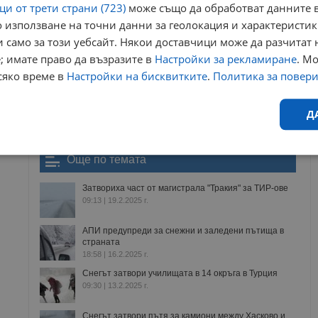
и от трети страни (723)
може също да обработват данните в
ews@dunavmost.com
по всяко време на денонощието!
 използване на точни данни за геолокация и характеристик
 само за този уебсайт. Някои доставчици може да разчитат 
; имате право да възразите в
Настройки за рекламиране
. М
сяко време в
Настройки на бисквитките
.
Политика за повер
ници в Google
→
Д
Ефективност
Таргетиране
Функционалност
Н
Още по темата
Затвориха част от магистрала "Тракия" за ТИР-ове
09:13 | 19.2.2025 г.
АПИ предупреди за снежни и заледени пътища в
страната
18:58 | 16.2.2025 г.
еобходимо
Ефективност
Таргетиране
Функционалност
Неклас
Снегът затвори училищата в 14 окръга в Турция
09:30 | 13.2.2025 г.
исквитки позволяват основната функционалност на уебсайта, като потребителско
не може да се използва правилно без строго необходими бисквитки.
Снегът затвори пътя за камиони между Хасково и