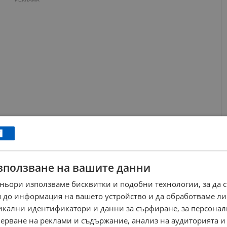
зползване на вашите данни
ньори използваме бисквитки и подобни технологии, за да 
бликанската пътна мрежа гражданите могат да получат от
 до информация на вашето устройство и да обработваме ли
и на телефон 0700 130 20. Ситуационният център на
никални идентификатори и данни за сърфиране, за персона
 за пътната обстановка в страната.
ерване на реклами и съдържание, анализ на аудиторията и