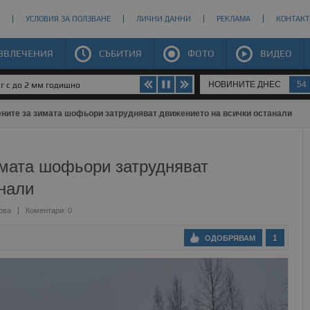
УСЛОВИЯ ЗА ПОЛЗВАНЕ
ЛИЧНИ ДАННИ
РЕКЛАМА
КОНТАКТ
ЗВЛЕЧЕНИЯ
СЪБИТИЯ
ФОТО
ВИДЕО
НОВИНИТЕ ДНЕС
54
юг с до 2 мм годишно
ните за зимата шофьори затрудняват движението на всички останали
имата шофьори затрудняват
анали
ова
Коментари: 0
1
ОДОБРЯВАМ