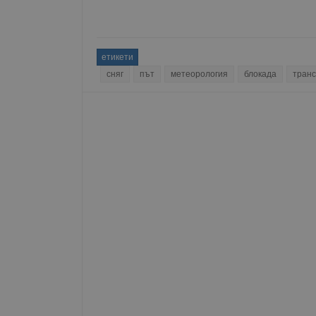
Име
__RequestVerificationT
етикети
сняг
път
метеорология
блокада
тран
VISITOR_PRIVACY_MET
__cf_bm
receive-cookie-depreca
ASP.NET_SessionId