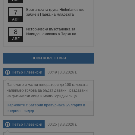
йният потребител може
 уебсайт.
Британската група Hinterlands ще
7
забие в Парка на младежта
АВГ
Описание
Историческа възстановка за
8
Илинден оживява в Парка на...
АВГ
ребителски
елското поведение и
раници на сайта. Тя
яване на сайта. Тя
не на прегледи на
формация, която е
взаимодействат с
нкционалност в целия
прекарано на
НОВИ КОМЕНТАРИ
редпочитанията на
 сайтове; тя може
остта на социалните
тора на сайта.
използва новата или
Петър Плевенски
00:49 | 8.8.2026 г.
елски взаимодействия
нето и потребителския
Панелите и малки генератори до 100 коловата
например трябва да бъдат давани , раздавани
рез събиране на данни
на физически лица и малки юридич лица...
 помага за
отребителите се
Парковете с батерии превърнаха България в
тапите на тестване.
енергиен лидер
тистически данни,
 броя на посещенията,
 са били заредени.
Петър Плевенски
00:25 | 8.8.2026 г.
елския опит.