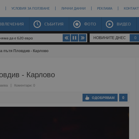
УСЛОВИЯ ЗА ПОЛЗВАНЕ
ЛИЧНИ ДАННИ
РЕКЛАМА
КОНТАКТ
ЗВЛЕЧЕНИЯ
СЪБИТИЯ
ФОТО
ВИДЕО
НОВИНИТЕ ДНЕС
0
яма да е 620 евро
а пътя Пловдив - Карлово
овдив - Карлово
лаева
Коментари: 0
0
ОДОБРЯВАМ