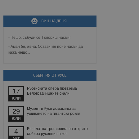
не, зададена от уеб
ВИЦ НА ДЕНЯ
 ASP.NET MVC
спре неразрешеното
т, известно като
тове. Той не съдържа
- Пешо, събуди се. Говориш насън!
щожава при затваряне
- Аман бе, жена. Остави ме поне насън да
кажа нещо...
ение на съгласието на
ст за тяхното
а данни за съгласието
ични политики и
антира, че техните
 сесии.
СЪБИТИЯ ОТ РУСЕ
аничаване между хората
а, за да се правят
Русенската опера превзема
17
хния уебсайт.
Белоградчишките скали
ЮЛИ
сигнализира на
Музеят в Русе домакинства
29
 на бисквитките,
ушиването на гигантска рокля
а съответствие и
ЮЛИ
ндарти и
Безплатна тренировка на открито
4
ck и предоставя
събира русенци на кея
требител използва
АВГ