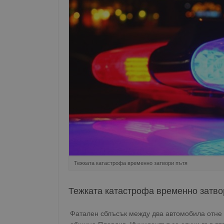
Тежката катастрофа временно затвори пътя
Тежката катастрофа временно затво
Фатален сблъсък между два автомобила отне 