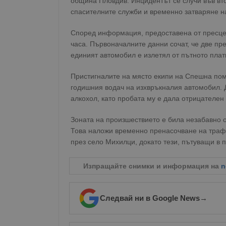
община Пловдив. Инцидентът се случи във вт
спасителните служби и временно затваряне н
Според информация, предоставена от пресцен
часа. Първоначалните данни сочат, че две пре
единият автомобил е излетял от пътното плат
Пристигналите на място екипи на Спешна пом
годишния водач на изхвръкналия автомобил. Д
алкохол, като пробата му е дала отрицателен 
Зоната на произшествието е била незабавно о
Това наложи временно пренасочване на траф
през село Михилци, докато тези, пътуващи в 
Изпращайте снимки и информация на
n
Следвай ни в Google News
→