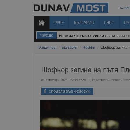
ЗА НАС
РУСЕ
БЪЛГАРИЯ
СВЯТ
РА
ГОРЕЩО
Наталия Ефремова: Минималната заплата н
Dunavmost
/
България
/
Новини
/
Шофьор загина н
Шофьор загина на пътя Пл
01 октомври 2024 - 22:10 часа
Редактор:
Снежана Нико
СПОДЕЛИ ВЪВ ФЕЙСБУК