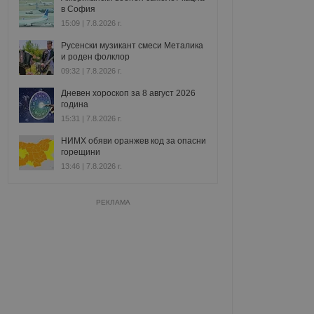
в София
15:09 | 7.8.2026 г.
Русенски музикант смеси Металика
и роден фолклор
09:32 | 7.8.2026 г.
Дневен хороскоп за 8 август 2026
година
15:31 | 7.8.2026 г.
НИМХ обяви оранжев код за опасни
горещини
13:46 | 7.8.2026 г.
РЕКЛАМА