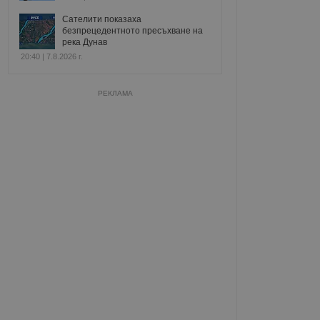
Сателити показаха
безпрецедентното пресъхване на
река Дунав
20:40 | 7.8.2026 г.
РЕКЛАМА