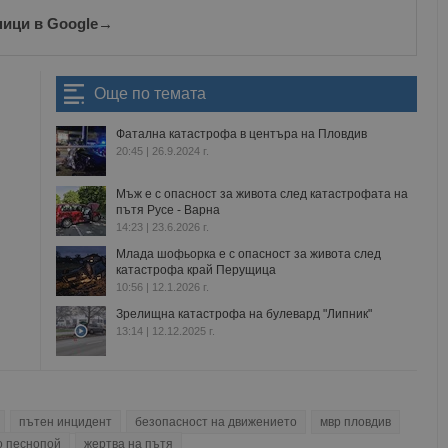
ници в Google
→
Още по темата
Фатална катастрофа в центъра на Пловдив
20:45 | 26.9.2024 г.
Мъж е с опасност за живота след катастрофата на
пътя Русе - Варна
14:23 | 23.6.2026 г.
Млада шофьорка е с опасност за живота след
катастрофа край Перущица
10:56 | 12.1.2026 г.
Зрелищна катастрофа на булевард "Липник"
13:14 | 12.12.2025 г.
пътен инцидент
безопасност на движението
мвр пловдив
о песнопой
жертва на пътя