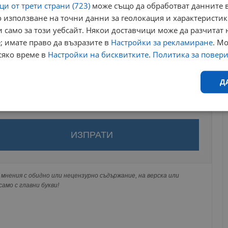
и от трети страни (723)
може също да обработват данните в
 използване на точни данни за геолокация и характеристик
 само за този уебсайт. Някои доставчици може да разчитат 
; имате право да възразите в
Настройки за рекламиране
. М
сяко време в
Настройки на бисквитките
.
Политика за повер
Д
Ефективност
Таргетиране
Функционалност
Н
за да оставите анонимен коментар или да гласувате
акаунт.
ви ще бъде публикуван анонимно под псевдонима който сте
 Никаква лична информация за вас няма да бъде
мнения с обидно или нецензурно съдържание, на верска или
ги потребители.
амо с главни букви!
еобходимо
Ефективност
Таргетиране
Функционалност
Неклас
исквитки позволяват основната функционалност на уебсайта, като потребителско
не може да се използва правилно без строго необходими бисквитки.