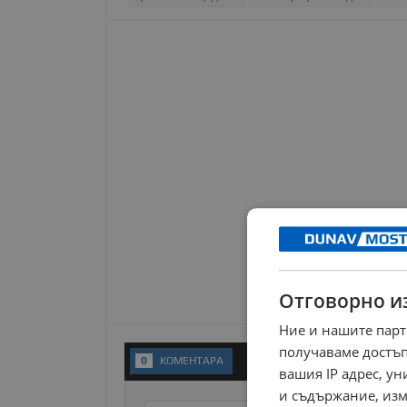
Отговорно и
Ние и нашите парт
получаваме достъп
0
KОМЕНТАРA
вашия IP адрес, у
и съдържание, изм