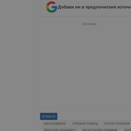
Добави ни в предпочитани източ
РЕКЛАМА
етикети
разследване
спешна помощ
пътна полиция
фатален инцидент
катастрофа пловдив
сел