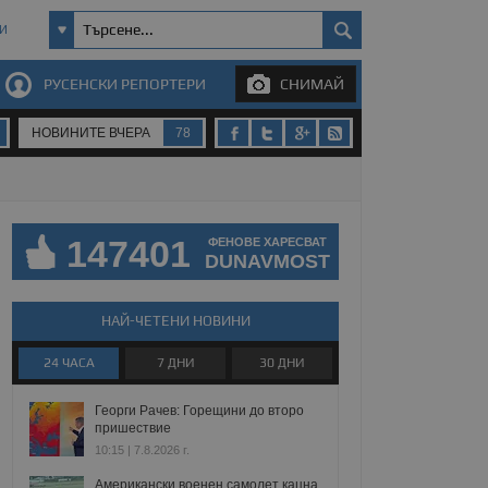
И
РУСЕНСКИ РЕПОРТЕРИ
СНИМАЙ
НОВИНИТЕ ВЧЕРА
78
147401
ФЕНОВЕ ХАРЕСВАТ
DUNAVMOST
НАЙ-ЧЕТЕНИ НОВИНИ
24 ЧАСА
7 ДНИ
30 ДНИ
Георги Рачев: Горещини до второ
пришествие
10:15 | 7.8.2026 г.
Американски военен самолет кацна