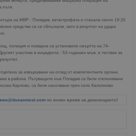
орник вечерта, предизвиквайки мащабна операция на
а пътя.
търа на МВР - Пловдив, катастрофата е станала около 19:20
возни средства са се сблъскали, като в резултат на удара
но.
ощ, полиция и пожарна са установили смъртта на 74-
ругият участник в инцидента - 53-годишен мъж, е тестван за
резултат.
тцепена за извършване на оглед от компетентните органи.
ика в района. Пътуващите към Пловдив са били отклонявани
посока Карлово, са били насочвани през село Калояново.
ews@dunavmost.com
по всяко време на денонощието!