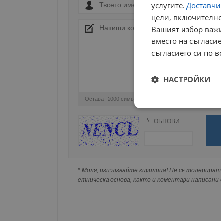
услугите.
Доставчиц
цели, включително
Вашият избор важи
вместо на съгласие
съгласието си по в
НАСТРОЙКИ
Остават
2000
символа
Строго
необходимо
ОБНОВИ
Поради зачестилите злоупотреби в сайта, 
изискваме да се идентифицирате с Google 
Натискайки на Google бутона коментарът 
попълнили по-горе в полето "Твоето име".
* Моля, използвайте кирилица! Не се толерират 
съхранявана при нас или показвана на дру
етническа основа, както и коментари написани с
Строго н
Строго необходимите б
на акаунта. Уебсайтът 