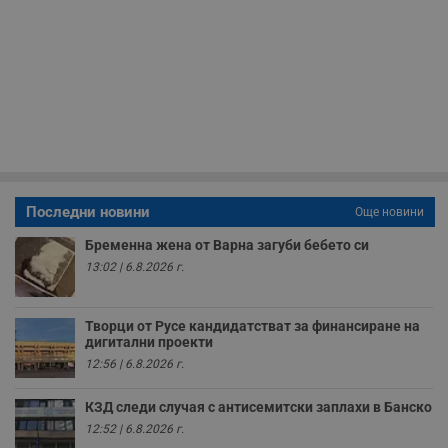
т
в
с
з
с
п
о
р
п
н
п
к
ч
п
с
б
Последни новини
Още новини
__cf_bm
29
Т
Cloudflare Inc.
Бременна жена от Варна загуби бебето си
минути
с
.twitter.com
59
р
13:02 | 6.8.2026 г.
секунди
м
б
о
у
Творци от Русе кандидатстват за финансиране на
п
дигитални проекти
о
12:56 | 6.8.2026 г.
и
т
КЗД следи случая с антисемитски заплахи в Банско
receive-cookie-deprecation
.hit.gemius.pl
1 година
Т
с
12:52 | 6.8.2026 г.
с