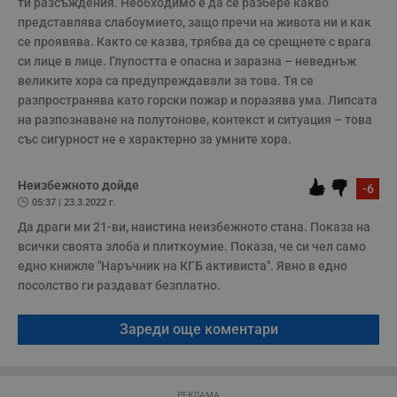
ти разсъждения. Необходимо е да се разбере какво 
представлява слабоумието, защо пречи на живота ни и как 
се проявява. Както се казва, трябва да се срещнете с врага 
Некласифицирани
си лице в лице. Глупостта е опасна и заразна – неведнъж 
великите хора са предупреждавали за това. Тя се 
разпространява като горски пожар и поразява ума. Липсата 
на разпознаване на полутонове, контекст и ситуация – това 
със сигурност не е характерно за умните хора.
Строго необходимо
Ефективност
Неизбежното дойде
-6
Таргетиране
Функционалност
05:37 | 23.3.2022 г.
Да драги ми 21-ви, наистина неизбежното стана. Показа на 
Некласифицирани
всички своята злоба и плиткоумие. Показа, че си чел само 
Строго необходимите бисквитки позволяват основната
едно книжле "Наръчник на КГБ активиста". Явно в едно 
функционалност на уебсайта, като потребителско
посолство ги раздават безплатно.
влизане и управление на акаунта. Уебсайтът не може да
се използва правилно без строго необходими
бисквитки.
Зареди още коментари
Валиден
Име
Доставчик
/
Домейн
О
до
__RequestVerificationToken
Сесия
Т
Microsoft
п
РЕКЛАМА