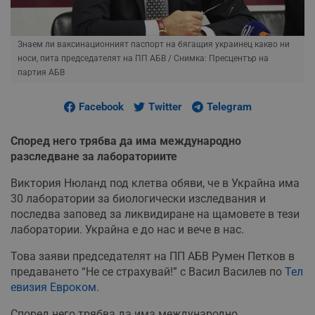
Знаем ли ваксинационният паспорт на бягащия украинец какво ни
носи, пита председателят на ПП АБВ
/ Снимка: Пресцентър на
партия АБВ
Facebook
Twitter
Telegram
Според него трябва да има международно
разследване за лабораториите
Виктория Нюланд под клетва обяви, че в Украйна има
30 лаборатории за биологически изследвания и
последва заповед за ликвидиране на щамовете в тези
лаборатории. Украйна е до нас и вече в нас.
Това заяви председателят на ПП АБВ Румен Петков в
предаването “Не се страхувай!” с Васил Василев по
Тел
евизия Евроком
.
Според него трябва да има международно