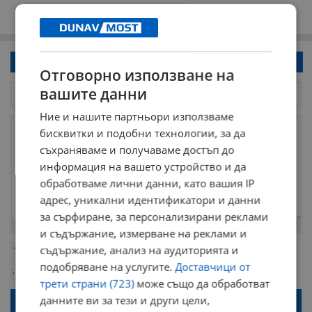
Напиши коментар!
Отговорно използване на
вашите данни
Ние и нашите партньори използваме
бисквитки и подобни технологии, за да
съхраняваме и получаваме достъп до
информация на вашето устройство и да
обработваме лични данни, като вашия IP
адрес, уникални идентификатори и данни
за сърфиране, за персонализирани реклами
Остават
2000
символа
и съдържание, измерване на реклами и
съдържание, анализ на аудиторията и
ОБНОВИ
Поради зачестилите злоупотреби в сайта, за да оставите анонимен
подобряване на услугите.
Доставчици от
коментар или да гласувате изискваме да се идентифицирате с
google акаунт.
трети страни (723)
може също да обработват
Натискайки на бутона "Вход с google" по-долу, коментарът ви ще
данните ви за тези и други цели,
бъде публикуван анонимно под псевдонима който сте попълнили