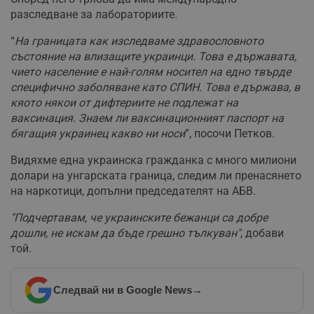
разследване за лабораториите.
“
На границата как изследваме здравословното
състояние на влизащите украинци. Това е държавата,
чието население е най-голям носител на едно твърде
специфично заболяване като СПИН. Това е държава, в
кяото някои от дифтериите не подлежат на
ваксинация. Знаем ли ваксинационният паспорт на
бягащия украинец какво ни носи
”, посочи Петков.
Видяхме една украинска гражданка с много милиони
долари на унгарската граница, следим ли пренасянето
на наркотици, допълни председателят на АБВ.
"Подчертавам, че украинските бежанци са добре
дошли, не искам да бъде грешно тълкуван"
, добави
той.
Следвай ни в Google News
→