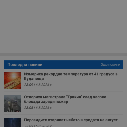
н
м
Т
и
п
у
з
б
VISITOR_PRIVACY_METADATA
5 месеца
Т
YouTube
4
с
.youtube.com
седмици
с
с
п
и
п
Последни новини
Още новини
т
в
с
Измериха рекордна температура от 41 градуса в
з
Будапеща
с
23:09 | 6.8.2026 г.
п
о
р
Отвориха магистрала "Тракия" след часове
п
блокада заради пожар
н
п
23:05 | 6.8.2026 г.
к
ч
п
Персеидите озаряват небето в средата на август
с
б
23:03 | 6.8.2026 г.