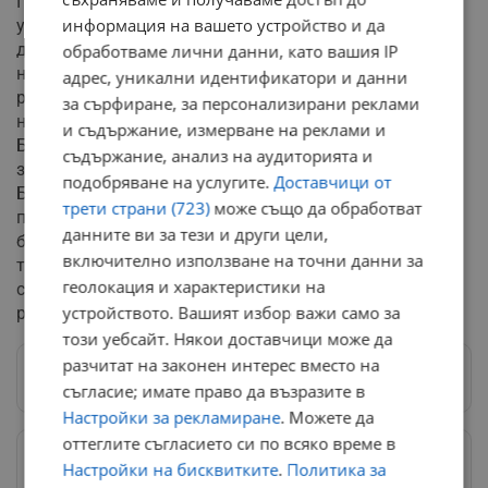
Проведени и две срещи със випускници на Русенския
информация на вашето устройство и да
университет в гр. Ханой и в гр. Вин, на които са
дискутирани въпроси за бъдещо сътрудничество,
обработваме лични данни, като вашия IP
набиране на студенти за Русенския университет,
адрес, уникални идентификатори и данни
работа по съвместни научни проекти и др. Всички
за сърфиране, за персонализирани реклами
наши випускници са запазили прекрасни спомени от
и съдържание, измерване на реклами и
България, Русе и своите студентски години. Не са
съдържание, анализ на аудиторията и
забравили текстовете на песни като „Моя страна, моя
подобряване на услугите.
Доставчици от
България“, „Хей, поле широко…“, „Пътнико, свиден,
трети страни (723)
може също да обработват
пътнико, млад“. Те още помнят вкуса на любими
данните ви за тези и други цели,
български ястия, описват местата, където са били. За
включително използване на точни данни за
тях България е останала нещо скъпо, обичано и
геолокация и характеристики на
слънчево. В по-голямата си част днес те са на
устройството. Вашият избор важи само за
ръководни, ключови позиции.
този уебсайт. Някои доставчици може да
разчитат на законен интерес вместо на
Следвай ни в Google News
→
съгласие; имате право да възразите в
Настройки за рекламиране
. Можете да
оттеглите съгласието си по всяко време в
Предпочитани източници
→
Настройки на бисквитките
.
Политика за