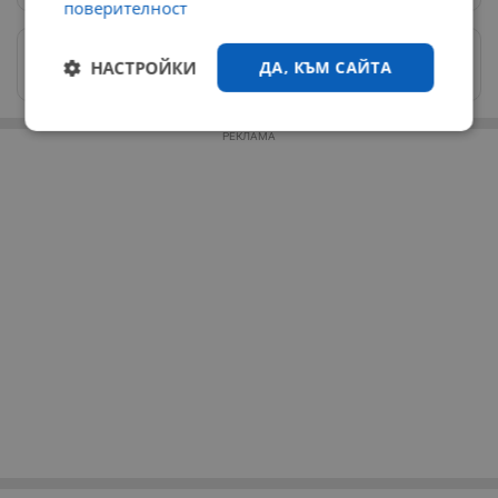
поверителност
Изпращайте снимки и информация на
НАСТРОЙКИ
ДА, КЪМ САЙТА
news@dunavmost.com
Строго
Ефективност
РЕКЛАМА
необходимо
Таргетиране
Функционалност
Некласифицирани
Строго необходимо
Ефективност