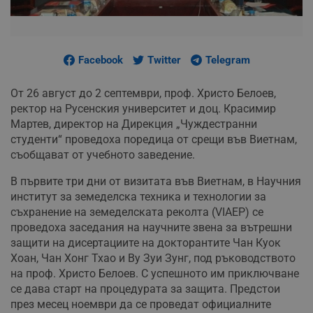
Facebook
Twitter
Telegram
От 26 август до 2 септември, проф. Христо Белоев,
ректор на Русенския университет и доц. Красимир
Мартев, директор на Дирекция „Чуждестранни
студенти“ проведоха поредица от срещи във Виетнам,
съобщават от учебното заведение.
В първите три дни от визитата във Виетнам, в Научния
институт за земеделска техника и технологии за
съхранение на земеделската реколта (VIAEP) се
проведоха заседания на научните звена за вътрешни
защити на дисертациите на докторантите Чан Куок
Хоан, Чан Хонг Тхао и Ву Зуи Зунг, под ръководството
на проф. Христо Белоев. С успешното им приключване
се дава старт на процедурата за защита. Предстои
през месец ноември да се проведат официалните