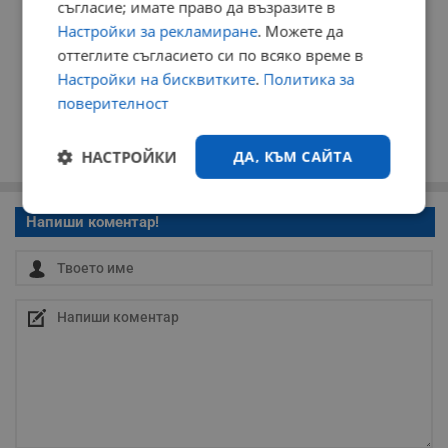
съгласие; имате право да възразите в
Настройки за рекламиране
. Можете да
оттеглите съгласието си по всяко време в
Настройки на бисквитките
.
Политика за
поверителност
НАСТРОЙКИ
ДА, КЪМ САЙТА
Строго
Ефективност
Напиши коментар!
необходимо
Таргетиране
Функционалност
Некласифицирани