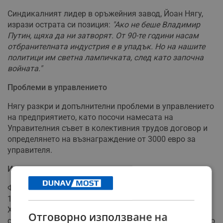
Синдикалният лидер в оръжейния завод, Йоан Нягу,
изрази острата си позиция:
"Ако не беше Владимир
Путин, щяха да ни затворят. От 90-те години насам
отбранителната индустрия е в упадък. Но на нашите
политици им светна лампичката, след като започна
войната."
Проблеми в управлението
Нягу разкри и допълнителни проблеми в управлението
на предприятието, като посочи намесата на
Управителния съвет в колективния трудов договор и
определянето на възнаграждение от 3000 евро за
управителя.
Историческо наследство
Фабриката в Куджир има дълга история, датираща от
1799 година, когато е основана по време на
Хабсбургската империя като Фабрика за желязо и
Отговорно използване на
стомана. През 2004 година предприятието е разделено