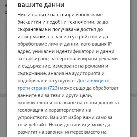
вашите данни
на две отделни производства - Механичен завод и
оръжейна фабрика.
Ние и нашите партньори използваме
бисквитки и подобни технологии, за да
съхраняваме и получаваме достъп до
Следвай ни в Google News
→
информация на вашето устройство и да
обработваме лични данни, като вашия IP
адрес, уникални идентификатори и данни
Предпочитани източници
→
за сърфиране, за персонализирани реклами
и съдържание, измерване на реклами и
съдържание, анализ на аудиторията и
Изпращайте снимки и информация на
подобряване на услугите.
Доставчици от
news@dunavmost.com
трети страни (723)
може също да обработват
данните ви за тези и други цели,
РЕКЛАМА
включително използване на точни данни за
геолокация и характеристики на
устройството. Вашият избор важи само за
този уебсайт. Някои доставчици може да
разчитат на законен интерес вместо на