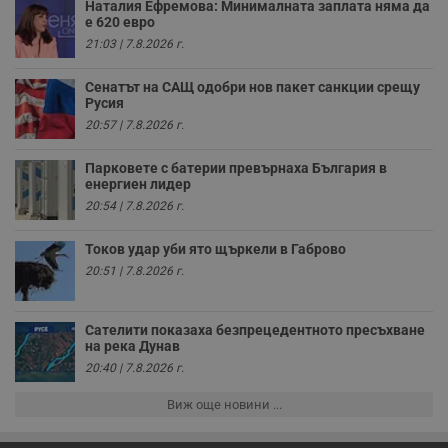
Наталия Ефремова: Минималната заплата няма да
н
п
е 620 евро
к
21:03 | 7.8.2026 г.
ч
п
с
Сенатът на САЩ одобри нов пакет санкции срещу
б
Русия
__cf_bm
29
Т
Cloudflare Inc.
20:57 | 7.8.2026 г.
минути
с
.twitter.com
59
р
секунди
м
Парковете с батерии превърнаха България в
б
енергиен лидер
о
у
20:54 | 7.8.2026 г.
п
о
и
Токов удар уби ято щъркели в Габрово
т
20:51 | 7.8.2026 г.
receive-cookie-deprecation
.hit.gemius.pl
1 година
Т
с
с
Сателити показаха безпрецедентното пресъхване
н
н
на река Дунав
п
20:40 | 7.8.2026 г.
б
п
с
Виж още новини ...
о
с
а