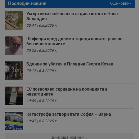
Последни новини
п
Още новини
н
п
Умъртвиха най-опасната дива котка в Нова
к
Зеландия
ч
п
20:41 | 6.8.2026 г.
с
б
Шофьори пред дилема заради новите цени по
__cf_bm
29
Т
Cloudflare Inc.
бензиностанциите
минути
с
.twitter.com
20:25 | 6.8.2026 г.
59
р
секунди
м
б
Бдение за убития в Пловдив Георги Кузев
о
у
20:17 | 6.8.2026 г.
п
о
и
т
ЕС позволява скриване на полицията в
навигациите
receive-cookie-deprecation
.hit.gemius.pl
1 година
Т
с
19:59 | 6.8.2026 г.
с
н
н
Катастрофа затвори пътя София – Варна
п
19:47 | 6.8.2026 г.
б
п
с
о
Виж още новини ...
с