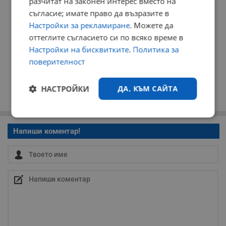
разчитат на законен интерес вместо на
съгласие; имате право да възразите в
Настройки за рекламиране
. Можете да
оттеглите съгласието си по всяко време в
Настройки на бисквитките
.
Политика за
поверителност
НАСТРОЙКИ
ДА, КЪМ САЙТА
Строго
Ефективност
необходимо
Напиши коментар!
Таргетиране
Функционалност
Некласифицирани