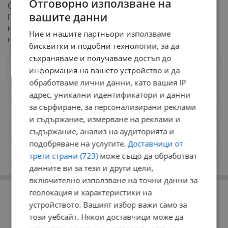
Отговорно използване на
Открити бяха и нарушения в нелегални домове в
вашите данни
Говедарци и Варна, където възрастни хора са били
настанени без необходимите разрешителни и при
Ние и нашите партньори използваме
неподходящи условия.
бисквитки и подобни технологии, за да
съхраняваме и получаваме достъп до
информация на вашето устройство и да
Следвай ни в Google News
→
обработваме лични данни, като вашия IP
адрес, уникални идентификатори и данни
за сърфиране, за персонализирани реклами
Предпочитани източници
→
и съдържание, измерване на реклами и
съдържание, анализ на аудиторията и
подобряване на услугите.
Доставчици от
Изпращайте снимки и информация на
news@dunavmost.com
трети страни (723)
може също да обработват
данните ви за тези и други цели,
включително използване на точни данни за
РЕКЛАМА
геолокация и характеристики на
устройството. Вашият избор важи само за
този уебсайт. Някои доставчици може да