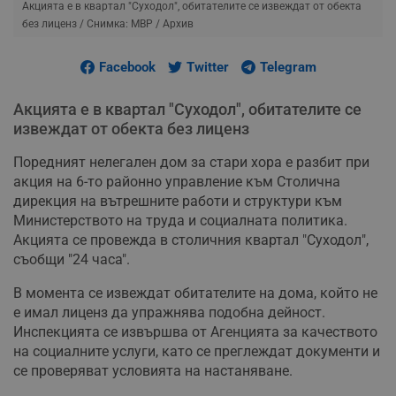
Акцията е в квартал "Суходол", обитателите се извеждат от обекта
без лиценз
/ Снимка: МВР / Архив
Facebook
Twitter
Telegram
Акцията е в квартал "Суходол", обитателите се
извеждат от обекта без лиценз
Поредният нелегален дом за стари хора е разбит при
акция на 6-то районно управление към Столична
дирекция на вътрешните работи и структури към
Министерството на труда и социалната политика.
Акцията се провежда в столичния квартал "Суходол",
съобщи "24 часа".
В момента се извеждат обитателите на дома, който не
е имал лиценз да упражнява подобна дейност.
Инспекцията се извършва от Агенцията за качеството
на социалните услуги, като се преглеждат документи и
се проверяват условията на настаняване.