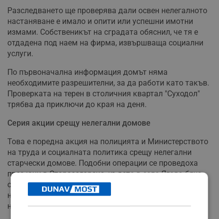
Разследването ще проверява дали освен нелегалното
настаняване е имало и опити или успешни имотни
измами. Собственикът на сградата обяснил, че тя е
отдадена под наем на фирма, извършваща социални
услуги.
По първоначална информация домът няма
необходимите разрешителни, за да работи като такъв.
Проверката на терен в столичния квартал "Суходол"
трябва да приключи до края на деня.
Серия акции срещу нелегални домове
Това е поредна акция на полицията и Министерството
на труда и социалната политика срещу нелегални
старчески домове. Подобни операции се проведоха
през юни в Старозагорско, където в село Ягода бяха
освободени 75 възрастни хора, държани при
нечовешки условия. Власите нарекоха мястото "дом
на ужасите".