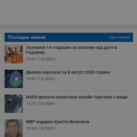
п
с
о
с
а
р
у
з
Последни новини
Още новини
з
п
Заловиха 14-годишен за насилие над дете в
ASP.NET_SessionId
Сесия
Т
Microsoft
Радомир
с
Corporation
15:41 | 7.8.2026 г.
D
www.dunavmost.com
п
и
Дневен хороскоп за 8 август 2026 година
т
к
15:31 | 7.8.2026 г.
п
и
у
р
ИАРА пресече нелегална онлайн търговия с миди
к
п
15:27 | 7.8.2026 г.
д
д
п
у
МВР издирва Христо Величков
15:24 | 7.8.2026 г.