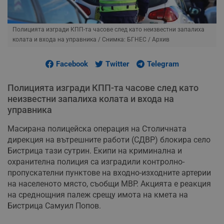
Полицията изгради КПП-та часове след като неизвестни запалиха
колата и входа на управника
/ Снимка: БГНЕС / Архив
Facebook
Twitter
Telegram
Полицията изгради КПП-та часове след като
неизвестни запалиха колата и входа на
управника
Масирана полицейска операция на Столичната
дирекция на вътрешните работи (СДВР) блокира село
Бистрица тази сутрин. Екипи на криминална и
охранителна полиция са изградили контролно-
пропускателни пунктове на входно-изходните артерии
на населеното място, съобщи МВР. Акцията е реакция
на среднощния палеж срещу имота на кмета на
Бистрица Самуил Попов.