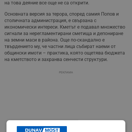
на това деяние все още не са открити.
Основната версия за терора, според самия Попов и
столичната администрация, е свързана с
икономически интереси. Кметът е подавал множество
сигнали за нерегламентирани сметища и депониране
на земни маси в района. Още по-скандално е
твърдението му, че частни лица събират наеми от
общински имоти – практика, която ощетява бюджета
на кметството и захранва сенчести структури.
РЕКЛАМА