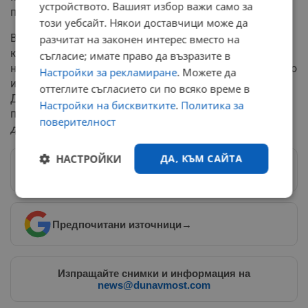
устройството. Вашият избор важи само за
позиция.
този уебсайт. Някои доставчици може да
Въпросът за "превантивните действия" е ключов, тъй
разчитат на законен интерес вместо на
като сегашната "мащабна акция" на СДВР с проверки
съгласие; имате право да възразите в
на случайни автомобили се случва постфактум, когато
Настройки за рекламиране
. Можете да
извършителите отдавна са напуснали района.
оттеглите съгласието си по всяко време в
Депутатът Венко Сабрутев определи случилото се не
Настройки на бисквитките
.
Политика за
просто като сплашване, а като
"опит за убийство на
поверителност
длъжностно лице и семейството му"
.
НАСТРОЙКИ
ДА, КЪМ САЙТА
Следвай ни в Google News
→
Строго
Ефективност
необходимо
Предпочитани източници
→
Таргетиране
Функционалност
Изпращайте снимки и информация на
news@dunavmost.com