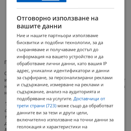
Отговорно използване на
вашите данни
Ние и нашите партньори използваме
бисквитки и подобни технологии, за да
съхраняваме и получаваме достъп до
информация на вашето устройство и да
Политически сблъсък: "Къде е МВР?"
обработваме лични данни, като вашия IP
адрес, уникални идентификатори и данни
Случаят предизвика мигновена политическа реакция
за сърфиране, за персонализирани реклами
и напрежение по оста Столична община – МВР. Кметът
и съдържание, измерване на реклами и
на София Васил Терзиев остро критикува пасивността
съдържание, анализ на аудиторията и
на силовите ведомства спрямо предишните сигнали.
подобряване на услугите.
Доставчици от
"Защо всеки път сценарият е един и същ – има
трети страни (723)
може също да обработват
сигнали, има предупреждения, има заплахи, а след
данните ви за тези и други цели,
това следва посегателство? Къде са превантивните
включително използване на точни данни за
действия на службите? Къде е МВР и къде е Даниел
геолокация и характеристики на
Митов?",
попита риторично Терзиев в официална