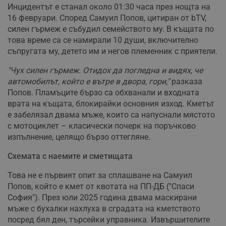
Инцидентът е станал около 01:30 часа през нощта на
16 февруари. Според Самуил Попов, цитиран от bTV,
силен гърмеж е събудил семейството му. В къщата по
това време са се намирали 10 души, включително
съпругата му, детето им и негов племенник с приятели.
"Чух силен гърмеж. Отидох да погледна и видях, че
автомобилът, който е вътре в двора, гори,"
разказа
Попов. Пламъците бързо са обхванали и входната
врата на къщата, блокирайки основния изход. Кметът
е забелязал двама мъже, които са напуснали мястото
с мотоциклет – класически почерк на поръчково
изпълнение, целящо бързо оттегляне.
Схемата с наемите и сметищата
Това не е първият опит за сплашване на Самуил
Попов, който е кмет от квотата на ПП-ДБ ("Спаси
София"). През юли 2025 година двама маскирани
мъже с бухалки нахлуха в сградата на кметството
посред бял ден, търсейки управника. Извършителите