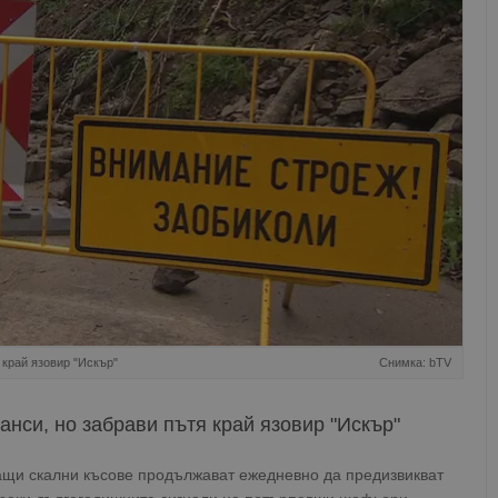
 край язовир "Искър"
Снимка: bTV
нси, но забрави пътя край язовир "Искър"
щи скални късове продължават ежедневно да предизвикват