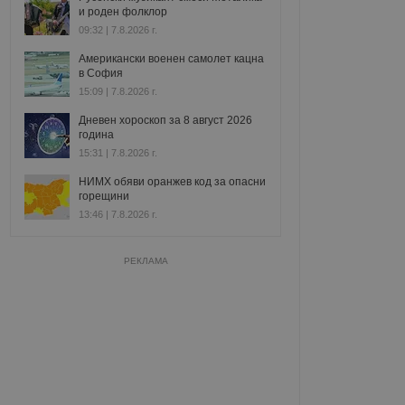
и роден фолклор
09:32 | 7.8.2026 г.
Американски военен самолет кацна
в София
15:09 | 7.8.2026 г.
Дневен хороскоп за 8 август 2026
година
15:31 | 7.8.2026 г.
НИМХ обяви оранжев код за опасни
горещини
13:46 | 7.8.2026 г.
РЕКЛАМА