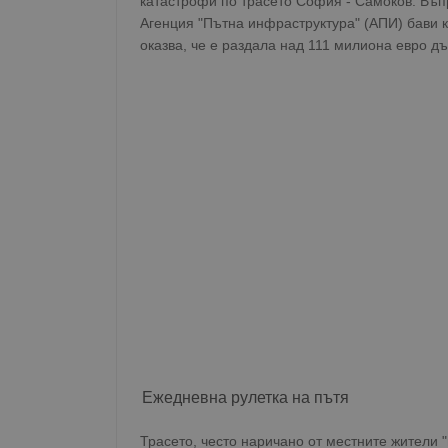
катастрофи по трасето София - Самоков. Въ
Агенция "Пътна инфраструктура" (АПИ) бави к
оказва, че е раздала над 111 милиона евро д
Ежедневна рулетка на пътя
Трасето, често наричано от местните жители "