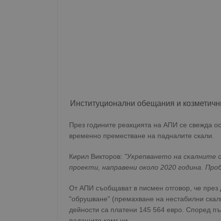
Име
__RequestVerificationT
VISITOR_PRIVACY_MET
Институционални обещания и козметичн
През годините реакцията на АПИ се свежда о
__cf_bm
временно преместване на падналите скали.
Кирил Викторов:
"Укрепването на скалните о
проекти, направени около 2020 година. Про
receive-cookie-depreca
От АПИ съобщават в писмен отговор, че през
"обрушване" (премахване на нестабилни скали
дейности са платени 145 564 евро. Според пъ
ASP.NET_SessionId
падащите камъни.