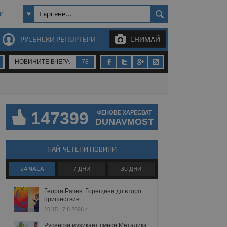
И
РУСЕНСКИ РЕПОРТЕРИ
СНИМАЙ
НОВИНИТЕ ВЧЕРА
78
147399
ФЕНОВЕ ХАРЕСВАТ
DUNAVMOST
НАЙ-ЧЕТЕНИ НОВИНИ
24 ЧАСА
7 ДНИ
30 ДНИ
Георги Рачев: Горещини до второ
пришествие
10:15 | 7.8.2026 г.
Русенски музикант смеси Металика