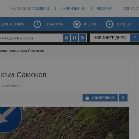
УСЛОВИЯ ЗА ПОЛЗВАНЕ
ЛИЧНИ ДАННИ
РЕКЛАМА
КОНТАКТ
ЗВЛЕЧЕНИЯ
СЪБИТИЯ
ФОТО
ВИДЕО
НОВИНИТЕ ДНЕС
0
яма да е 620 евро
чкат коли към Самоков
 към Самоков
Коментари: 0
0
ОДОБРЯВАМ