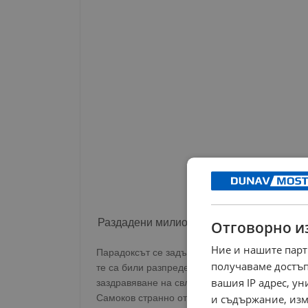
Раздадени милиони евро, но не за Само
Отговорно и
Ние и нашите парт
Парадоксът се задълбочава от факта, че пари
получаваме достъп
те са били разпределени по меко казано спор
вашия IP адрес, у
заздравяване на свлачища в цялата страна н
Самоков странно отсъства от този списък.
и съдържание, изм