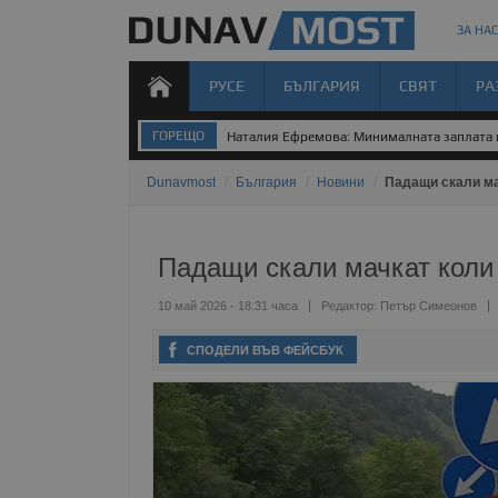
ЗА НАС
РУСЕ
БЪЛГАРИЯ
СВЯТ
РА
ГОРЕЩО
Наталия Ефремова: Минималната заплата н
Dunavmost
/
България
/
Новини
/
Падащи скали ма
Падащи скали мачкат коли
10 май 2026 - 18:31 часа
Редактор:
Петър Симеонов
СПОДЕЛИ ВЪВ ФЕЙСБУК