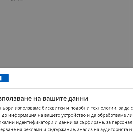
ков
зползване на вашите данни
ньори използваме бисквитки и подобни технологии, за да 
 за укрепване на свлачища в държавата всъщност е имало, но
 до информация на вашето устройство и да обработваме ли
на схема. През 2019 година АПИ възлага накуп 84 поръчки за
никални идентификатори и данни за сърфиране, за персона
а държавната компания "Автомагистрали" ЕАД. Пътят София -
ерване на реклами и съдържание, анализ на аудиторията и