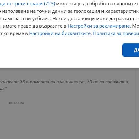
и от трети страни (723)
може също да обработват данните в
11,4 милиона евро (218 милиона лева) в аванс, които са
 използване на точни данни за геолокация и характеристик
робни проучвания и технически проекти. В момента тази
 само за този уебсайт. Някои доставчици може да разчитат 
; имате право да възразите в
Настройки за рекламиране
. М
сяко време в
Настройки на бисквитките
.
Политика за повер
 едно бъдещо несигурно събитие е гаранция за държавна
то едно регистрирано свлачище в този списък с 84, което
Д
 развитие разкрива мащаба на проблема с раздадените
Ефективност
Таргетиране
Функционалност
Н
ъзлагане 33 в момента са в изпълнение, 53 не са започнати
а."
РЕКЛАМА
еобходимо
Ефективност
Таргетиране
Функционалност
Неклас
исквитки позволяват основната функционалност на уебсайта, като потребителско
не може да се използва правилно без строго необходими бисквитки.