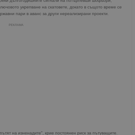
преки дългогодишните сигнали на потърпевши шофьори,
лючовото укрепване на скатовете, докато в същото време се
ържавни пари в аванс за други нереализирани проекти.
РЕКЛАМА
пътят на изненадите", крие постоянен риск за пътуващите.