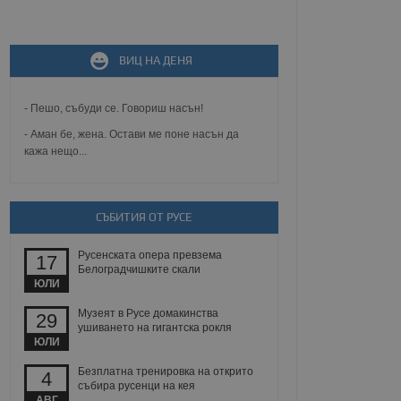
не, зададена от уеб
ВИЦ НА ДЕНЯ
 ASP.NET MVC
спре неразрешеното
т, известно като
тове. Той не съдържа
- Пешо, събуди се. Говориш насън!
щожава при затваряне
- Аман бе, жена. Остави ме поне насън да
кажа нещо...
ение на съгласието на
ст за тяхното
а данни за съгласието
ични политики и
антира, че техните
 сесии.
СЪБИТИЯ ОТ РУСЕ
аничаване между хората
а, за да се правят
Русенската опера превзема
17
хния уебсайт.
Белоградчишките скали
ЮЛИ
сигнализира на
Музеят в Русе домакинства
29
 на бисквитките,
ушиването на гигантска рокля
а съответствие и
ЮЛИ
ндарти и
Безплатна тренировка на открито
4
ck и предоставя
събира русенци на кея
требител използва
АВГ