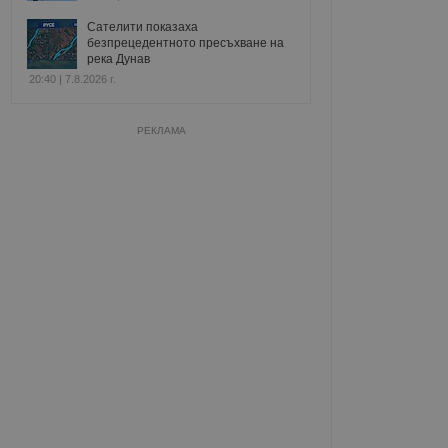
Сателити показаха
безпрецедентното пресъхване на
река Дунав
20:40 | 7.8.2026 г.
РЕКЛАМА