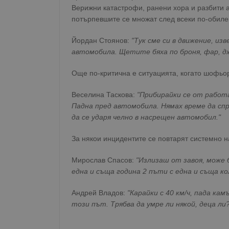
Верижни катастрофи, ранени хора и разбити а
потърпевшите се множат след всеки по-обилен
Йордан Стоянов:
"Тук сме си в движение, из
автомобила. Щетите бяха по броня, фар, д
Още по-критична е ситуацията, когато шофьо
Веселина Таскова:
"Прибирайки се от работа
Падна пред автомобила. Нямах време да сп
да се ударя челно в насрещен автомобил."
За някои инцидентите се повтарят системно н
Мирослав Спасов:
"Излизаш от завоя, може б
една и съща година 2 пъти с една и съща ко
Андрей Владов:
"Карайки с 40 км/ч, пада кам
този път. Трябва да умре ли някой, деца ли?