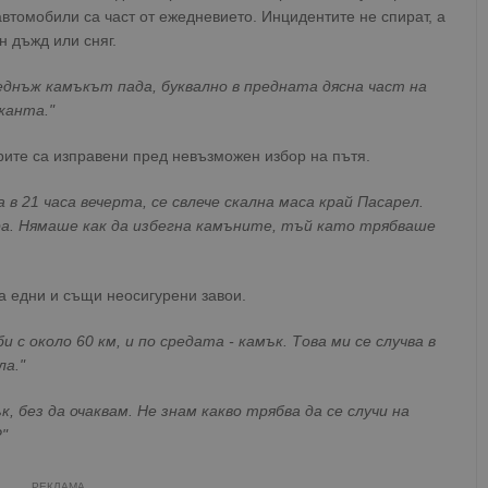
втомобили са част от ежедневието. Инцидентите не спират, а
 дъжд или сняг.
веднъж камъкът пада, буквално в предната дясна част на
жанта."
рите са изправени пред невъзможен избор на пътя.
 в 21 часа вечерта, се свлече скална маса край Пасарел.
ра. Нямаше как да избегна камъните, тъй като трябваше
а едни и същи неосигурени завои.
и с около 60 км, и по средата - камък. Това ми се случва в
ла."
ък, без да очаквам. Не знам какво трябва да се случи на
"
РЕКЛАМА