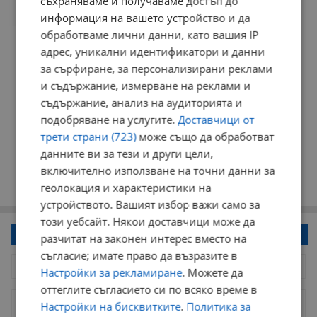
съхраняваме и получаваме достъп до
информация на вашето устройство и да
обработваме лични данни, като вашия IP
адрес, уникални идентификатори и данни
за сърфиране, за персонализирани реклами
и съдържание, измерване на реклами и
съдържание, анализ на аудиторията и
подобряване на услугите.
Доставчици от
трети страни (723)
може също да обработват
данните ви за тези и други цели,
включително използване на точни данни за
геолокация и характеристики на
устройството. Вашият избор важи само за
този уебсайт. Някои доставчици може да
Напиши коментар!
разчитат на законен интерес вместо на
съгласие; имате право да възразите в
Настройки за рекламиране
. Можете да
оттеглите съгласието си по всяко време в
Настройки на бисквитките
.
Политика за