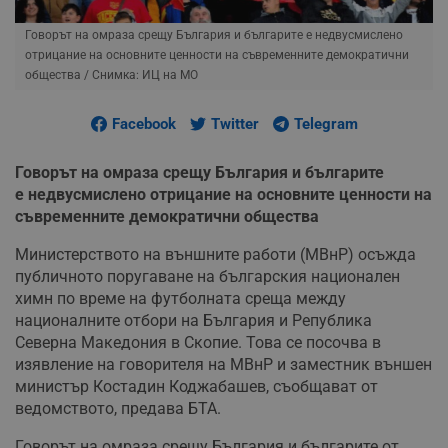
Говорът на омраза срещу България и българите е недвусмислено
отрицание на основните ценности на съвременните демократични
общества
/ Снимка: ИЦ на МО
Facebook
Twitter
Telegram
Говорът на омраза срещу България и българите
е недвусмислено отрицание на основните ценности на
съвременните демократични общества
Министерството на външните работи (МВнР) осъжда
публичното поругаване на българския национален
химн по време на футболната среща между
националните отбори на България и Република
Северна Македония в Скопие. Това се посочва в
изявление на говорителя на МВнР и заместник външен
министър Костадин Коджабашев, съобщават от
ведомството, предава БТА.
Говорът на омраза срещу България и българите от