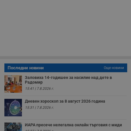
н
м
Т
и
п
у
з
б
VISITOR_PRIVACY_METADATA
5 месеца
Т
YouTube
4
с
.youtube.com
седмици
с
с
п
и
п
Последни новини
Още новини
т
в
с
Заловиха 14-годишен за насилие над дете в
з
Радомир
с
15:41 | 7.8.2026 г.
п
о
р
Дневен хороскоп за 8 август 2026 година
п
н
15:31 | 7.8.2026 г.
п
к
ч
п
ИАРА пресече нелегална онлайн търговия с миди
с
б