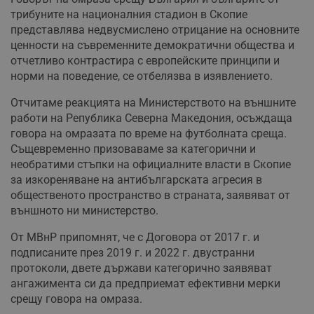
трибуните на националния стадион в Скопие
представлява недвусмислено отрицание на основните
ценности на съвременните демократични общества и
отчетливо контрастира с европейските принципи и
норми на поведение, се отбелязва в изявлението.
Отчитаме реакцията на Министерството на външните
работи на Република Северна Македония, осъждаща
говора на омразата по време на футболната среща.
Същевременно призоваваме за категорични и
необратими стъпки на официалните власти в Скопие
за изкореняване на антибългарската агресия в
общественото пространство в страната, заявяват от
външното ни министерство.
От МВнР припомнят, че с Договора от 2017 г. и
подписаните през 2019 г. и 2022 г. двустранни
протоколи, двете държави категорично заявяват
ангажимента си да предприемат ефективни мерки
срещу говора на омраза.