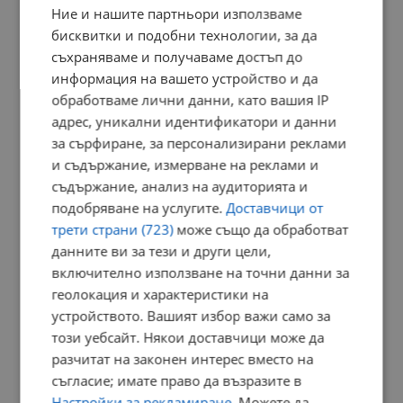
Ние и нашите партньори използваме
бисквитки и подобни технологии, за да
съхраняваме и получаваме достъп до
информация на вашето устройство и да
обработваме лични данни, като вашия IP
адрес, уникални идентификатори и данни
за сърфиране, за персонализирани реклами
и съдържание, измерване на реклами и
съдържание, анализ на аудиторията и
подобряване на услугите.
Доставчици от
трети страни (723)
може също да обработват
данните ви за тези и други цели,
включително използване на точни данни за
геолокация и характеристики на
устройството. Вашият избор важи само за
този уебсайт. Някои доставчици може да
разчитат на законен интерес вместо на
съгласие; имате право да възразите в
Настройки за рекламиране
. Можете да