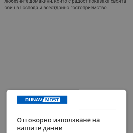
любезните домакини, които с радост показаха своята
обич в Господа и всеотдайно гостоприемство.
Отговорно използване на
вашите данни