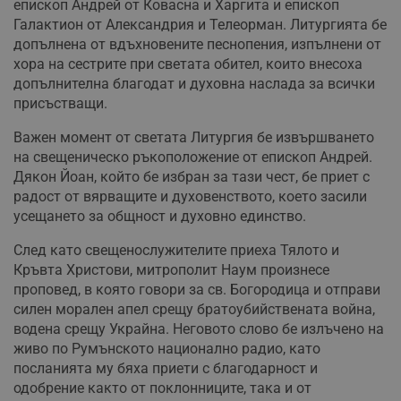
епископ Андрей от Ковасна и Харгита и епископ
Галактион от Александрия и Телеорман. Литургията бе
допълнена от вдъхновените песнопения, изпълнени от
хора на сестрите при светата обител, които внесоха
допълнителна благодат и духовна наслада за всички
присъстващи.
Важен момент от светата Литургия бе извършването
на свещеническо ръкоположение от епископ Андрей.
Дякон Йоан, който бе избран за тази чест, бе приет с
радост от вярващите и духовенството, което засили
усещането за общност и духовно единство.
След като свещенослужителите приеха Тялото и
Кръвта Христови, митрополит Наум произнесе
проповед, в която говори за св. Богородица и отправи
силен морален апел срещу братоубийствената война,
водена срещу Украйна. Неговото слово бе излъчено на
живо по Румънското национално радио, като
посланията му бяха приети с благодарност и
одобрение както от поклонниците, така и от