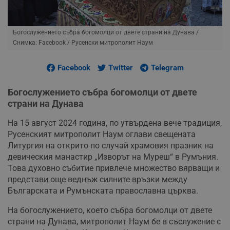
Богослужението събра богомолци от двете страни на Дунава
/
Снимка: Facebook / Русенски митрополит Наум
Facebook
Twitter
Telegram
Богослужението събра богомолци от двете
страни на Дунава
На 15 август 2024 година, по утвърдена вече традиция,
Русенският митрополит Наум оглави свещената
Литургия на открито по случай храмовия празник на
девическия манастир „Изворът на Муреш“ в Румъния.
Това духовно събитие привлече множество вярващи и
представи още веднъж силните връзки между
Българската и Румънската православна църква.
На богослужението, което събра богомолци от двете
страни на Дунава, митрополит Наум бе в съслужение с