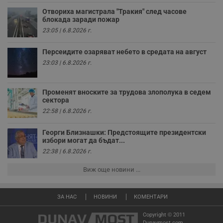
з
з
Отвориха магистрала "Тракия" след часове
п
блокада заради пожар
ASP.NET_SessionId
Сесия
Т
23:05 | 6.8.2026 г.
Microsoft
с
Corporation
D
www.dunavmost.com
п
Персеидите озаряват небето в средата на август
и
23:03 | 6.8.2026 г.
т
к
п
и
Променят вноските за трудова злополука в седем
у
сектора
р
к
22:58 | 6.8.2026 г.
п
д
д
Георги Близнашки: Предстоящите президентски
п
избори могат да бъдат...
у
22:38 | 6.8.2026 г.
Виж още новини ...
Доставчик
/
Валиден
Валиден
Име
Име
Доставчик
/
Домейн
Описание
Описание
Домейн
Доставчик
/
до
Валиден
до
ЗА НАС
НОВИНИ
КОМЕНТАРИ
Име
Описание
Домейн
до
_sharedID
__Secure-
.dunavmost.com
.youtube.com
11
Тази бисквитка се
5 месеца
Copyright © 2011
ROLLOUT_TOKEN
месеца 4
използва, за да се
4
__gfp_s_64b
.vbox7.com
1 година
Тази бисквитка се
Доставчик
/
Валиден
Dunavmost.com