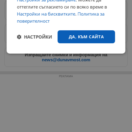
оттеглите съгласието си по всяко време в
Следвай ни в Google News
→
Настройки на бисквитките
.
Политика за
поверителност
Предпочитани източници
→
НАСТРОЙКИ
ДА, КЪМ САЙТА
Строго
Ефективност
Изпращайте снимки и информация на
необходимо
news@dunavmost.com
РЕКЛАМА
Таргетиране
Функционалност
Некласифицирани