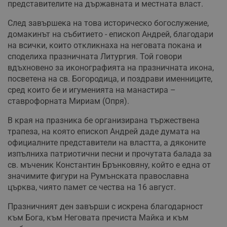
представителите на държавната и местната власт.
След завършека на това историческо богослужение,
домакинът на събитието - епископ Андрей, благодари
на всички, които откликнаха на неговата покана и
споделиха празничната Литургия. Той говори
вдъхновено за иконографията на празничната икона,
посветена на св. Богородица, и поздрави именниците,
сред които бе и игуменията на манастира –
ставрофорната Мириам (Опря).
В края на празника бе организирана тържествена
трапеза, на която епископ Андрей даде думата на
официалните представители на властта, а дяконите
изпълниха патриотични песни и прочутата балада за
св. мъченик Константин Брънковяну, който е една от
значимите фигури на Румънската православна
църква, чиято памет се чества на 16 август.
Празничният ден завърши с искрена благодарност
към Бога, към Неговата пречиста Майка и към