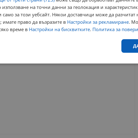
14:15 | 17.8.2024 г.
 използване на точни данни за геолокация и характеристик
 само за този уебсайт. Някои доставчици може да разчитат 
; имате право да възразите в
Настройки за рекламиране
. М
храм
митрополит
наум
сретение господне
макарий
сяко време в
Настройки на бисквитките
.
Политика за повер
РЕКЛАМА
Д
Ефективност
Таргетиране
Функционалност
Н
еобходимо
Ефективност
Таргетиране
Функционалност
Неклас
исквитки позволяват основната функционалност на уебсайта, като потребителско
не може да се използва правилно без строго необходими бисквитки.