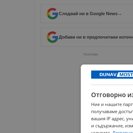
Следвай ни в Google News
→
Добави ни в предпочитани източ
РЕКЛАМА
Отговорно и
Ние и нашите парт
получаваме достъп
вашия IP адрес, у
и съдържание, изм
услугите.
Доставчиц