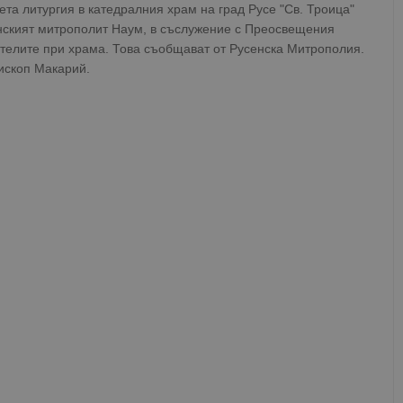
ета литургия в катедралния храм на град Русе "Св. Троица"
нският митрополит Наум, в съслужение с Преосвещения
телите при храма. Това съобщават от Русенска Митрополия.
ископ Макарий.