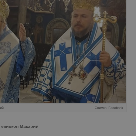
рий
Снимка: Facebook
е епископ Макарий