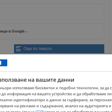
ници в Google
→
Още по темата
Митрополит Наум ръкоположи дякон Иван Анчев
за свещеник
19:38 | 25.3.2025 г.
Епископ Макарий застава начело на Василиевата
литургия в храм "Света...
зползване на вашите данни
08:29 | 2.5.2024 г.
ньори използваме бисквитки и подобни технологии, за да 
Новогодишна литургия в храма "Света Троица" в
Русе
 до информация на вашето устройство и да обработваме ли
08:22 | 2.1.2021 г.
никални идентификатори и данни за сърфиране, за персона
Митрополит Наум оглави света Литургия в
ерване на реклами и съдържание, анализ на аудиторията и
румънския манастир "Изворът на...
и от трети страни (723)
може също да обработват данните в