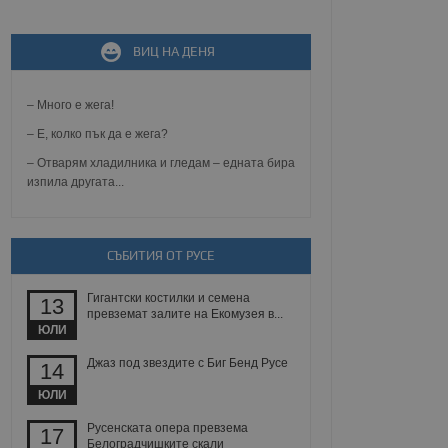
не, зададена от уеб
ВИЦ НА ДЕНЯ
 ASP.NET MVC
спре неразрешеното
т, известно като
тове. Той не съдържа
– Много е жега!
щожава при затваряне
– Е, колко пък да е жега?
ение на съгласието на
– Отварям хладилника и гледам – едната бира
ст за тяхното
изпила другата...
а данни за съгласието
ични политики и
антира, че техните
 сесии.
СЪБИТИЯ ОТ РУСЕ
аничаване между хората
а, за да се правят
хния уебсайт.
Гигантски костилки и семена
13
превземат залите на Екомузея в...
сигнализира на
ЮЛИ
 на бисквитките,
а съответствие и
Джаз под звездите с Биг Бенд Русе
14
ндарти и
ЮЛИ
ck и предоставя
Русенската опера превзема
требител използва
17
йният потребител може
Белоградчишките скали