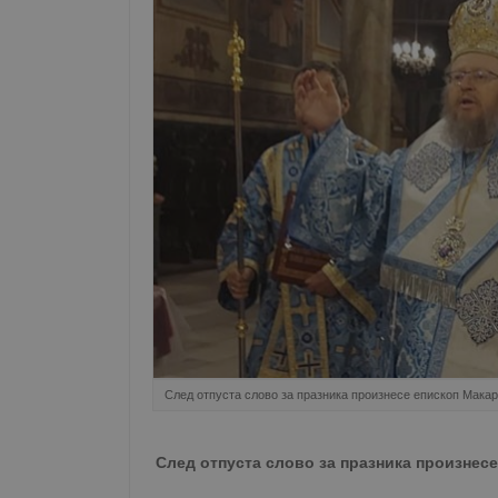
След отпуста слово за празника произнесе епископ Мака
След отпуста слово за празника произнес