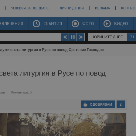
УСЛОВИЯ ЗА ПОЛЗВАНЕ
ЛИЧНИ ДАННИ
РЕКЛАМА
КОНТАКТ
ЗВЛЕЧЕНИЯ
СЪБИТИЯ
ФОТО
ВИДЕО
НОВИНИТЕ ДНЕС
71
лужи света литургия в Русе по повод Сретение Господне
вета литургия в Русе по повод
ова
Коментари: 0
2
ОДОБРЯВАМ