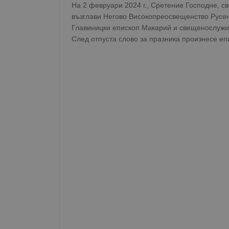
На 2 февруари 2024 г., Сретение Господне, св
възглави Негово Високопреосвещенство Русе
Главиницки епископ Макарий и свещенослужи
След отпуста слово за празника произнесе еп