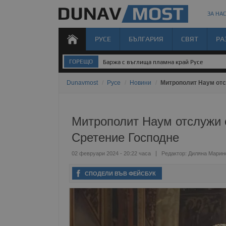
ЗА НАС
РУСЕ
БЪЛГАРИЯ
СВЯТ
РА
ГОРЕЩО
Баржа с въглища пламна край Русе
Dunavmost
/
Русе
/
Новини
/
Митрополит Наум отс
Митрополит Наум отслужи с
Сретение Господне
02 февруари 2024 - 20:22 часа
Редактор:
Диляна Марин
СПОДЕЛИ ВЪВ ФЕЙСБУК