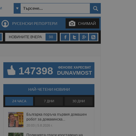
И
РУСЕНСКИ РЕПОРТЕРИ
СНИМАЙ
НОВИНИТЕ ВЧЕРА
98
147398
ФЕНОВЕ ХАРЕСВАТ
DUNAVMOST
НАЙ-ЧЕТЕНИ НОВИНИ
24 ЧАСА
7 ДНИ
30 ДНИ
Българка поръча първия домашен
робот за домакинска...
20:03 | 5.8.2026 г.
Полицията спаси изоставено на