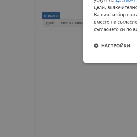
цели, включително
Вашият избор важи
етикети
вместо на съгласие
русе
света троица
литургия
празник
съгласието си по в
НАСТРОЙКИ
Строго
необходимо
Строго н
Строго необходимите б
на акаунта. Уебсайтът 