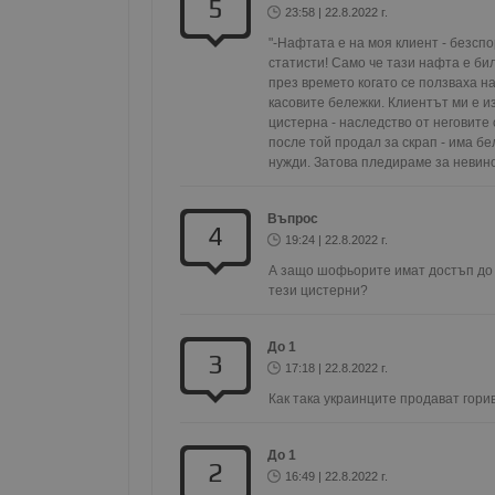
5
23:58 | 22.8.2022 г.
Име
"-Нафтата е на моя клиент - безсп
статисти! Само че тази нафта е бил
__RequestVerificationT
през времето когато се ползваха на
касовите бележки. Клиентът ми е из
цистерна - наследство от неговите
после той продал за скрап - има бе
нужди. Затова пледираме за невинов
VISITOR_PRIVACY_MET
Въпрос
4
19:24 | 22.8.2022 г.
А защо шофьорите имат достъп до г
тези цистерни? 
__cf_bm
До 1
3
17:18 | 22.8.2022 г.
receive-cookie-depreca
Как така украинците продават гори
До 1
2
ASP.NET_SessionId
16:49 | 22.8.2022 г.