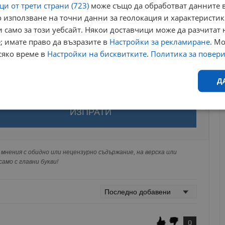
и от трети страни (723)
може също да обработват данните в
 използване на точни данни за геолокация и характеристик
 само за този уебсайт. Някои доставчици може да разчитат 
; имате право да възразите в
Настройки за рекламиране
. М
сяко време в
Настройки на бисквитките
.
Политика за повер
Д
за да оставите анонимен коментар или да гласувате
Ефективност
Таргетиране
Функционалност
Н
акаунт.
ви ще бъде публикуван анонимно под псевдонима който сте
 Никаква лична информация за вас няма да бъде
мнения с обидно или нецензурно съдържание, на верска или
ги потребители.
амо с главни букви!
еобходимо
Ефективност
Таргетиране
Функционалност
Неклас
исквитки позволяват основната функционалност на уебсайта, като потребителско
не може да се използва правилно без строго необходими бисквитки.
0