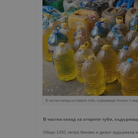
В частен склад са открити туби, съдържащи течност с ми
В частен склад са открити туби, съдържащ
Общо 1491 литра бензин и дизел задържаха м