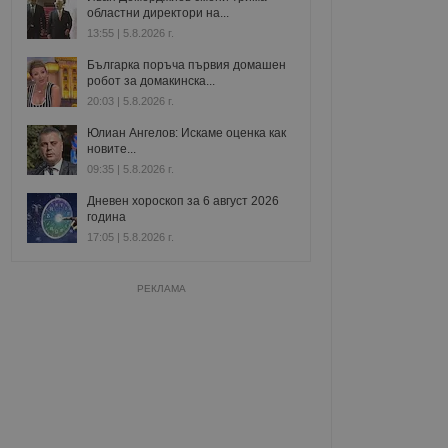
областни директори на...
13:55 | 5.8.2026 г.
Българка поръча първия домашен
робот за домакинска...
20:03 | 5.8.2026 г.
Юлиан Ангелов: Искаме оценка как
новите...
09:35 | 5.8.2026 г.
Дневен хороскоп за 6 август 2026
година
17:05 | 5.8.2026 г.
РЕКЛАМА