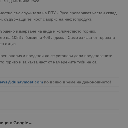
е“ в ТД Митница Русе.
вместно със служители на ГПУ - Русе проверяват частен склад
би, съдържащи течност с мирис на нефтопродукт.
ършено измерване на вида и количеството гориво,
о на 1083 л бензин и 408 л дизел. Само за част от горивата
ен акциз.
торен анализ и предстои да се установи дали представените
о гориво и за каква част от намерените туби не са
ews@dunavmost.com
по всяко време на денонощието!
ници в Google
→