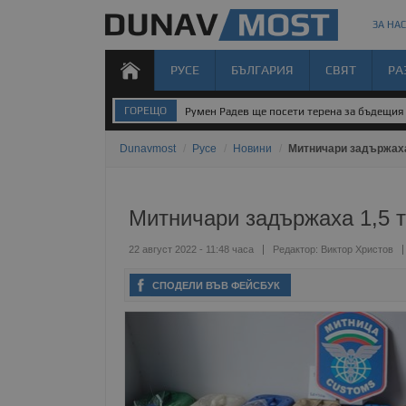
ЗА НАС
РУСЕ
БЪЛГАРИЯ
СВЯТ
РА
ГОРЕЩО
Румен Радев ще посети терена за бъдещия 
Dunavmost
/
Русе
/
Новини
/
Митничари задържаха 
Митничари задържаха 1,5 т
22 август 2022 - 11:48 часа
Редактор:
Виктор Христов
СПОДЕЛИ ВЪВ ФЕЙСБУК