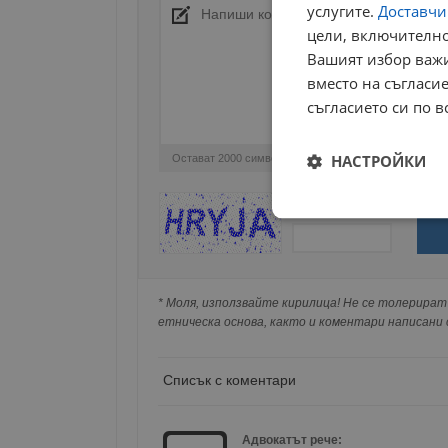
услугите.
Доставчиц
цели, включително
Вашият избор важи
вместо на съгласие
съгласието си по в
НАСТРОЙКИ
Остават
2000
символа
ОБНОВИ
Поради зачестилите злоупотреби в сайта, 
Строго
изискваме да се идентифицирате с Google 
необходимо
Натискайки на Google бутона коментарът 
попълнили по-горе в полето "Твоето име".
* Моля, използвайте кирилица! Не се толерират 
съхранявана при нас или показвана на дру
етническа основа, както и коментари написани с
Строго н
Списък с коментари
Строго необходимите б
на акаунта. Уебсайтът 
Адвокатът рече: