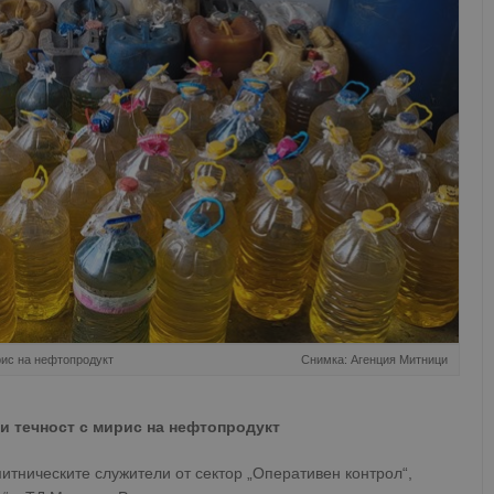
рис на нефтопродукт
Снимка: Агенция Митници
и течност с мирис на нефтопродукт
итническите служители от сектор „Оперативен контрол“,