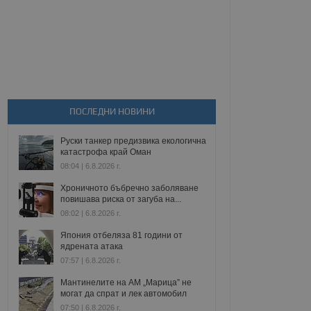
ПОСЛЕДНИ НОВИНИ
Руски танкер предизвика екологична
катастрофа край Оман
08:04 | 6.8.2026 г.
Хроничното бъбречно заболяване
повишава риска от загуба на...
08:02 | 6.8.2026 г.
Япония отбеляза 81 години от
ядрената атака
07:57 | 6.8.2026 г.
Мантинелите на АМ „Марица” не
могат да спрат и лек автомобил
07:50 | 6.8.2026 г.