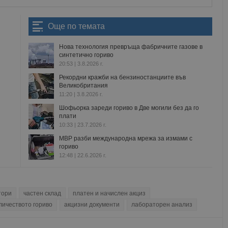
Още по темата
Нова технология превръща фабричните газове в
синтетично гориво
20:53 | 3.8.2026 г.
Рекордни кражби на бензиностанциите във
Великобритания
11:20 | 3.8.2026 г.
Шофьорка зареди гориво в Две могили без да го
плати
10:33 | 23.7.2026 г.
МВР разби международна мрежа за измами с
гориво
12:48 | 22.6.2026 г.
тори
частен склад
платен и начислен акциз
личеството гориво
акцизни документи
лабораторен анализ