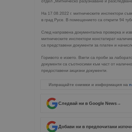
отдел „Митническо разузнаване и разследван
На 17.08.2022 г. митническите инспектори съ
в град Русе. В помещението са открити 94 ту
След направена документална проверка и изв
митническите инспектори констатират наличиет
са представени документи за платен и начисл
Горивото е иззето. Взети са проби за лабора
документи са съотносими към част от наличнот
предоставени акцизни документи.
Изпращайте снимки и информация на
n
Следвай ни в Google News
→
Добави ни в предпочитани източ