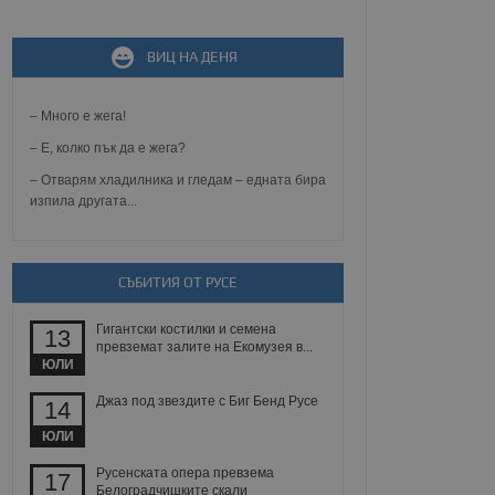
ВИЦ НА ДЕНЯ
не, зададена от уеб
 ASP.NET MVC
спре неразрешеното
т, известно като
– Много е жега!
тове. Той не съдържа
щожава при затваряне
– Е, колко пък да е жега?
– Отварям хладилника и гледам – едната бира
ение на съгласието на
изпила другата...
ст за тяхното
а данни за съгласието
ични политики и
антира, че техните
 сесии.
СЪБИТИЯ ОТ РУСЕ
аничаване между хората
а, за да се правят
Гигантски костилки и семена
хния уебсайт.
13
превземат залите на Екомузея в...
ЮЛИ
сигнализира на
 на бисквитките,
Джаз под звездите с Биг Бенд Русе
14
а съответствие и
ндарти и
ЮЛИ
ck и предоставя
Русенската опера превзема
17
требител използва
Белоградчишките скали