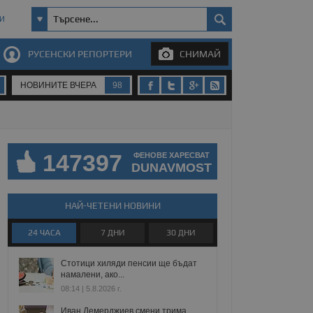
И
РУСЕНСКИ РЕПОРТЕРИ
СНИМАЙ
НОВИНИТЕ ВЧЕРА
98
147397
ФЕНОВЕ ХАРЕСВАТ
DUNAVMOST
НАЙ-ЧЕТЕНИ НОВИНИ
24 ЧАСА
7 ДНИ
30 ДНИ
Стотици хиляди пенсии ще бъдат
намалени, ако...
08:14 | 5.8.2026 г.
Иван Демерджиев смени трима