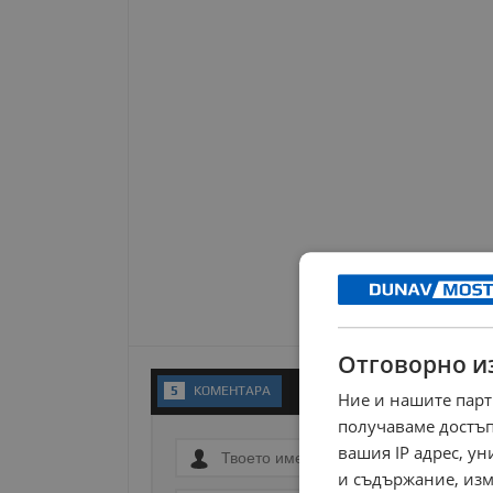
Отговорно и
5
KОМЕНТАРA
Ние и нашите парт
получаваме достъп
вашия IP адрес, у
и съдържание, изм