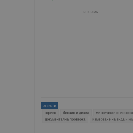
РЕКЛАМА
етикети
гориво
бензин и дизел
митническите инспек
документална проверка
измерване на вида и ко