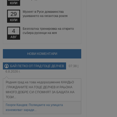
йният потребител може
ЮЛИ
 уебсайт.
Музеят в Русе домакинства
29
ушиването на гигантска рокля
ЮЛИ
Описание
Безплатна тренировка на открито
4
събира русенци на кея
ребителски
елското поведение и
АВГ
раници на сайта. Тя
яване на сайта. Тя
не на прегледи на
формация, която е
взаимодействат с
нкционалност в целия
прекарано на
редпочитанията на
НОВИ КОМЕНТАРИ
 сайтове; тя може
остта на социалните
тора на сайта.
използва новата или
БАЙ ПЕТКО ОТ ГРАД ГОЦЕ ДЕЛЧЕВ
07:38 |
елски взаимодействия
нето и потребителския
6.8.2026 г.
рез събиране на данни
Родния град на това недоразумение КАНДЬО
 помага за
.ГРАЖДАНИТЕ НА ГОЦЕ ДЕЛЧЕВ И РАЬОНА
отребителите се
МНОГО ДОБРЕ СИ СПОМНЯТ ЗА БАЩАТА НА
тапите на тестване.
ТОЗИ...
тистически данни,
 броя на посещенията,
Георги Кандев: Полицаите на улицата
 са били заредени.
изнемогват заради...
елския опит.