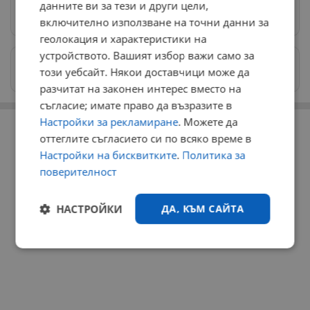
данните ви за тези и други цели,
Предпочитани източници
→
включително използване на точни данни за
геолокация и характеристики на
устройството. Вашият избор важи само за
Изпращайте снимки и информация на
този уебсайт. Някои доставчици може да
news@dunavmost.com
разчитат на законен интерес вместо на
съгласие; имате право да възразите в
РЕКЛАМА
Настройки за рекламиране
. Можете да
оттеглите съгласието си по всяко време в
Настройки на бисквитките
.
Политика за
поверителност
НАСТРОЙКИ
ДА, КЪМ САЙТА
Строго
Ефективност
необходимо