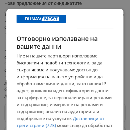
Нови предложения от синдикатите
Успоредно с дебата за минималната заплата, от КНСБ
излязоха с пакет от допълнителни икономически и
социални искания. Синдикатът предлага увеличение
на осигурителната вноска за фонд "Пенсии" с два
Отговорно използване на
процентни пункта, считано от следващата година.
вашите данни
Настоява се също така таванът на максималния
Ние и нашите партньори използваме
осигурителен доход да бъде повишен до 4625 лева.
бисквитки и подобни технологии, за да
Сред другите искания са по-големи данъчни
съхраняваме и получаваме достъп до
облекчения за родителите с деца, както и увеличение
на корпоративния данък от 10% на 15% и ръст на
информация на вашето устройство и да
данъка върху дивидентите. За служителите в
обработваме лични данни, като вашия IP
бюджетната сфера синдикатът иска увеличение на
адрес, уникални идентификатори и данни
доходите с 10%.
за сърфиране, за персонализирани реклами
и съдържание, измерване на реклами и
съдържание, анализ на аудиторията и
Следвай ни в Google News
→
подобряване на услугите.
Доставчици от
трети страни (723)
може също да обработват