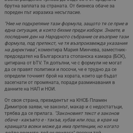
брутна заплата за страната. От бизнеса обаче за
пореден път изразиха несъгласие.
"Ние не подкрепяме тази формула, защото тя се прие в
една ситуация, в която бяхме преди избори. Знаете, в
последния ден на Народното събрание се възприе тази
формула, под претекст, че тя възпроизвежда указания
на директива"
, коментира Мария Минчева, заместник-
председател на Българската стопанска камара (БСК),
цитирана от bTV. Тя допълни, че с формули не могат
да се правят политики и посочи, че е трудно да се
определи точният брой на хората, които ще бъдат
засегнати от промяната, поради разминавания в
данните на НАП и НОИ.
От своя страна, президентът на КНСБ Пламен
Димитров заяви, че законът, макар и с недостатъци,
трябва да се прилага.
"Законовият текст е законов
обаче - какъвто е - такъв, хубав или лош, в края на
краищата всеки може да има претенции, но когато
дойде времето, той се прилага"
, посочи той.