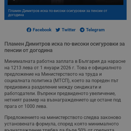
Пламен Димитров иска по-високи осигуровки за пенсии от
догодина
Facebook
Twitter
Telegram
Пламен Димитров иска по-високи осигуровки за
пенсии от догодина
Минималната работна заплата в България да нарасне
на 1213 лева от 1 януари 2026 г. Това е официалното
предложение на Министерството на труда и
социалната политика (МТСП), което за пореден път
предизвика разделение между синдикати и
работодатели. Въпреки предвиденото увеличение,
нетният размер на възнаграждението ще остане под
прага от 1000 лева.
Предложението на министерството следва законово
установената формула, според която минималното
възнаграждение трябва да бъде 50% от средната