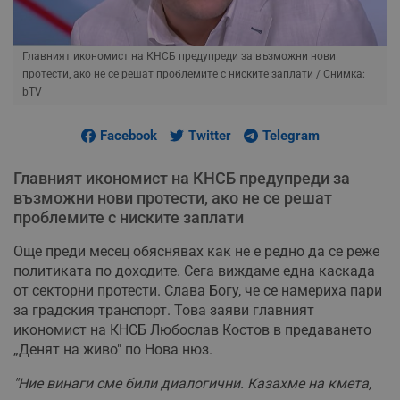
Главният икономист на КНСБ предупреди за възможни нови
протести, ако не се решат проблемите с ниските заплати
/ Снимка:
bTV
Facebook
Twitter
Telegram
Главният икономист на КНСБ предупреди за
възможни нови протести, ако не се решат
проблемите с ниските заплати
Още преди месец обяснявах как не е редно да се реже
политиката по доходите. Сега виждаме една каскада
от секторни протести. Слава Богу, че се намериха пари
за градския транспорт. Това заяви главният
икономист на КНСБ Любослав Костов в предаването
„Денят на живо" по Нова нюз.
"Ние винаги сме били диалогични. Казахме на кмета,