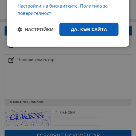
Настройки на бисквитките
.
Политика за
поверителност
НАСТРОЙКИ
ДА, КЪМ САЙТА
Напиши коментар!
Строго
Ефективност
необходимо
Таргетиране
Функционалност
Некласифицирани
Остават
2000
символа
ОБНОВИ
Поради зачестилите злоупотреби в сайта, за да оставите анонимен
коментар или да гласувате изискваме да се идентифицирате с
google акаунт.
Натискайки на бутона "Вход с google" по-долу, коментарът ви ще