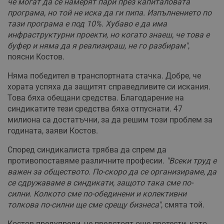
че могат да се намерят пари през капиталовата
програма, но той не иска да ги пипа. Изпълнението по
тази програма е под 10%. Хубаво е да има
инфраструктурни проекти, но когато знаеш, че това е
буфер и няма да я реализираш, не го разбирам"
,
поясни Костов.
Няма победител в транспортната стачка. Добре, че
хората успяха да защитят справедливите си искания.
Това бяха обещани средства. Благодарение на
синдикатите тези средства бяха отпуснати. 47
милиона са достатъчни, за да решим този проблем за
годината, заяви Костов.
Според синдикалиста трябва да спрем да
противопоставяме различните професии.
"Всеки труд е
важен за обществото. По-скоро да се организираме, да
се сдружаваме в синдикати, защото така сме по-
силни. Колкото сме по-обединени и колективни
толкова по-силни ще сме срещу бизнеса"
, смята той.
Костов предупреди, че предстоят още протести, като