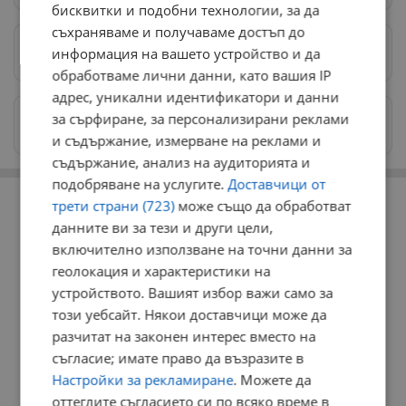
бисквитки и подобни технологии, за да
съхраняваме и получаваме достъп до
информация на вашето устройство и да
Предпочитани източници
→
обработваме лични данни, като вашия IP
адрес, уникални идентификатори и данни
Изпращайте снимки и информация на
за сърфиране, за персонализирани реклами
news@dunavmost.com
и съдържание, измерване на реклами и
съдържание, анализ на аудиторията и
подобряване на услугите.
Доставчици от
РЕКЛАМА
трети страни (723)
може също да обработват
данните ви за тези и други цели,
включително използване на точни данни за
геолокация и характеристики на
устройството. Вашият избор важи само за
този уебсайт. Някои доставчици може да
разчитат на законен интерес вместо на
съгласие; имате право да възразите в
Настройки за рекламиране
. Можете да
оттеглите съгласието си по всяко време в