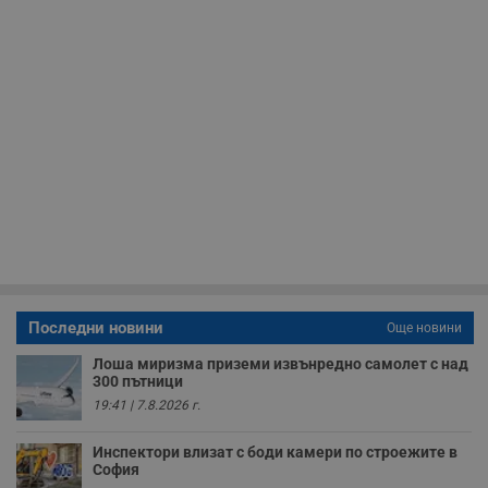
у
и
ф
н
м
Т
и
п
у
з
б
VISITOR_PRIVACY_METADATA
5 месеца
Т
YouTube
4
с
.youtube.com
седмици
с
с
п
и
п
т
в
с
Последни новини
Още новини
з
с
Лоша миризма приземи извънредно самолет с над
п
300 пътници
о
р
19:41 | 7.8.2026 г.
п
н
п
Инспектори влизат с боди камери по строежите в
к
София
ч