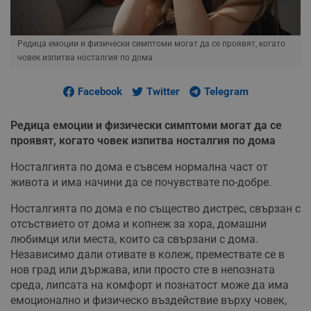
Редица емоции и физически симптоми могат да се проявят, когато
човек изпитва носталгия по дома
Facebook
Twitter
Telegram
Редица емоции и физически симптоми могат да се
проявят, когато човек изпитва носталгия по дома
Носталгията по дома е съвсем нормална част от
живота и има начини да се почувствате по-добре.
Носталгията по дома е по същество дистрес, свързан с
отсъствието от дома и копнеж за хора, домашни
любимци или места, които са свързани с дома.
Независимо дали отивате в колеж, премествате се в
нов град или държава, или просто сте в непозната
среда, липсата на комфорт и познатост може да има
емоционално и физическо въздействие върху човек,