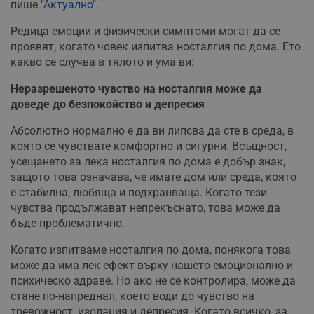
пише
"Актуално"
.
Редица емоции и физически симптоми могат да се
проявят, когато човек изпитва носталгия по дома. Ето
какво се случва в тялото и ума ви:
Неразрешеното чувство на носталгия може да
доведе до безпокойство и депресия
Абсолютно нормално е да ви липсва да сте в среда, в
която се чувствате комфортно и сигурни. Всъщност,
усещането за лека носталгия по дома е добър знак,
защото това означава, че имате дом или среда, която
е стабилна, любяща и подхранваща. Когато тези
чувства продължават непрекъснато, това може да
бъде проблематично.
Когато изпитваме носталгия по дома, понякога това
може да има лек ефект върху нашето емоционално и
психическо здраве. Но ако не се контролира, може да
стане по-напреднал, което води до чувство на
тревожност, изолация и депресия. Когато всичко, за