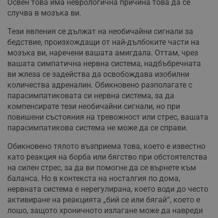
Освен това има неврологична причина това да се
случва в мозъка ви.
Тези явления се дължат на необичайни сигнали за
бедствие, произхождащи от най-дълбоките части на
мозъка ви, наречени вашата амигдала. Оттам, чрез
вашата симпатична нервна система, надбъбречната
ви жлеза се задейства да освобождава изобилни
количества адреналин. Обикновено разполагате с
парасимпатиковата си нервна система, за да
компенсирате тези необичайни сигнали, но при
повишени състояния на тревожност или стрес, вашата
парасимпатикова система не може да се справи.
Обикновено тялото възприема това, което е известно
като реакция на борба или бягство при обстоятелства
на силен стрес, за да ви помогне да се върнете към
баланса. Но в контекста на носталгия по дома,
нервната система е нерегулирана, което води до често
активиране на реакцията „бий се или бягай“, което е
лошо, защото хроничното излагане може да навреди