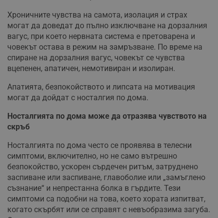
Хроничните чувства на самота, изолация и страх
могат да доведат до пълно изключване на дорзалния
вагус, при което нервната система е претоварена и
човекът остава в режим на замръзване. По време на
спиране на дорзалния вагус, човекът се чувства
вцепенен, апатичен, немотивиран и изолиран.
Апатията, безпокойството и липсата на мотивация
могат да дойдат с носталгия по дома.
Носталгията по дома може да отразява чувството на
скръб
Носталгията по дома често се проявява в телесни
симптоми, включително, но не само вътрешно
безпокойство, ускорен сърдечен ритъм, затруднено
заспиване или заспиване, главоболие или „замъглено
съзнание“ и непрестанна болка в гърдите. Тези
симптоми са подобни на това, което хората изпитват,
когато скърбят или се справят с невъобразима загуба.