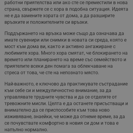
работни приятелства или ако сте се преместили в нова
страна, свържете се с хора в подобна ситуация. Идеята
не е да замените хората от дома, а да разширите
Таргетиране
Функционалност
връзките и положителните си връзки.
Поддържането на връзка може също да означава да
имате сувенири или снимки в новата си среда, която е
Некласифицирани
мост към дома ви, както и активно ангажиране с
любимите хора. Много хора смятат, че блокирането на
времето или планирането на време със семейството и
приятелите всеки ден помага за облекчаване на
стреса от това, че сте на непознато място.
Строго необходимо
Ефективност
Най-важното, е ключово да практикувате състрадание
към себе си и междуличностно внимание, за да
Таргетиране
Функционалност
управлявате трудните чувства и да се отделяте от
Некласифицирани
тревожните мисли. Целта е да останете присъстващи и
внимателно да се приспособите към това ново
Строго необходимите бисквитки позволяват основната
функционалност на уебсайта, като потребителско
изживяване, знаейки, че може да отнеме време, за да
влизане и управление на акаунта. Уебсайтът не може да
се почувствате комфортно в новия си дом и това е
се използва правилно без строго необходими
напълно нормално.
бисквитки.