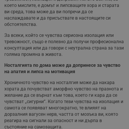
което мислите, е домът и липсващите хора и старата
ви среда, това може да ви попречи да се
наслаждавате и да присъствате в настоящите си
обстоятелства.
За всеки, който се чувства сериозна изолация или
тревожност, също е полезно да получи професионална
консултация или да говори с неутрална страна за тази
голяма промяна в живота.
Носталгията по дома може да допринесе за чувство
на апатия и липса на мотивация
Хроничното чувство на носталгия може да накара
хората да почувстват аморфно чувство на празнота и
желание да се върнат към това, което ги кара да се
чувстват „сигурни“. Когато тези чувства на изолация и
самота се появяват многократно, те влияят на
дорзалния вагусен нерв, частта от мозъка ви, която
реагира на сигнали за опасност и ни дърпа в
състояние на самозащита.