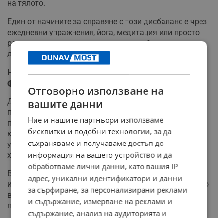
на тялото.
Един от начините за справяне с този дисбаланс е чрез
ежедневни упражнения, йога, медитация или просто
раздвижване на тялото, за да се освободи част от
допълнителния адреналин.
Носталгията по дома може също да причини
физическо изтръпване или изтръпване
Отговорно използване на
Друг физически симптом на носталгия по дома са
вашите данни
парестезии или необичайни усещания, които могат да
Ние и нашите партньори използваме
причинят изтръпване или изтръпване в пръстите на
бисквитки и подобни технологии, за да
краката или ръцете и дори около устните. Тези
съхраняваме и получаваме достъп до
усещания са резултат от прекомерно дишане или
информация на вашето устройство и да
хипервентилация.
обработваме лични данни, като вашия IP
В този случай вашите кръвоносни съдове и нерви са
адрес, уникални идентификатори и данни
изложени на твърде малко въглероден диоксид, което
за сърфиране, за персонализирани реклами
влияе на рН на кръвта ви и просто не функционират
и съдържание, измерване на реклами и
правилно.
съдържание, анализ на аудиторията и