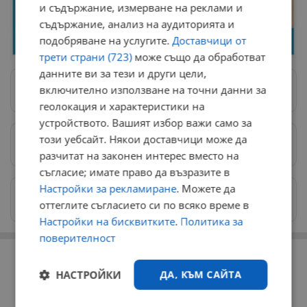
и съдържание, измерване на реклами и
съдържание, анализ на аудиторията и
подобряване на услугите.
Доставчици от
трети страни (723)
може също да обработват
данните ви за тези и други цели,
включително използване на точни данни за
Следвай ни в Google News
→
геолокация и характеристики на
устройството. Вашият избор важи само за
този уебсайт. Някои доставчици може да
Предпочитани източници
→
разчитат на законен интерес вместо на
съгласие; имате право да възразите в
Настройки за рекламиране
. Можете да
Изпращайте снимки и информация на
оттеглите съгласието си по всяко време в
news@dunavmost.com
Настройки на бисквитките
.
Политика за
поверителност
РЕКЛАМА
НАСТРОЙКИ
ДА, КЪМ САЙТА