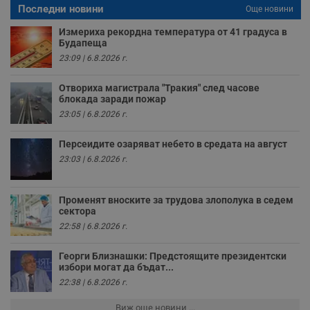
Последни новини
Още новини
VISITOR_PRIVACY_METADATA
5 месеца
Т
YouTube
4
с
.youtube.com
Измериха рекордна температура от 41 градуса в
седмици
с
Будапеща
с
п
23:09 | 6.8.2026 г.
и
п
т
Отвориха магистрала "Тракия" след часове
в
блокада заради пожар
с
23:05 | 6.8.2026 г.
з
с
п
Персеидите озаряват небето в средата на август
о
р
23:03 | 6.8.2026 г.
п
н
п
к
Променят вноските за трудова злополука в седем
ч
сектора
п
с
22:58 | 6.8.2026 г.
б
__cf_bm
29
Т
Cloudflare Inc.
Георги Близнашки: Предстоящите президентски
минути
с
.twitter.com
избори могат да бъдат...
59
р
секунди
м
22:38 | 6.8.2026 г.
б
о
Виж още новини ...
у