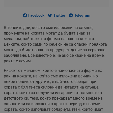
Facebook
Twitter
Telegram
В топлите дни, когато сме изложени на слънце,
промените на кожата могат да бъдат знак за
меланом, най-тежката форма на рак на кожата.
Бенките, които сами по себе си не са опасни, понякога
могат да бъдат знак на предупреждение за сериозно
заболяване. Всеизвестно е, че ако се хване на време,
ракът е лечим.
Рискът от меланом, който е най-опасната форма на
рак на кожата, на който сме изложени всички, но
някои повече от другите, е най-често срещан при:
хората с бял тен са склонни да изгарят на слънце,
хората, които са получили изгаряния от слънцето в
детството си, тези, които прекарват много време на
слънце или са изложени в кратък период от време,
хората, които използват солариум, тези, които имат