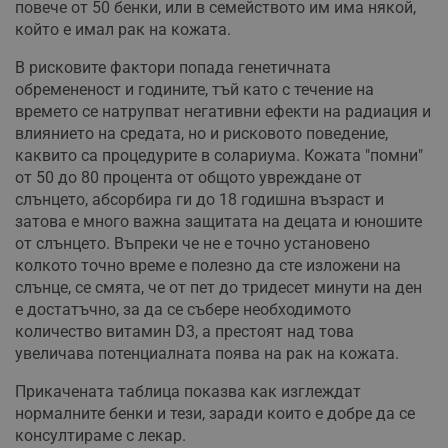
повече от 50 бенки, или в семейството им има някой,
който е имал рак на кожата.
В рисковите фактори попада генетичната
обремененост и годините, тъй като с течение на
времето се натрупват негативни ефекти на радиация и
влиянието на средата, но и рисковото поведение,
каквито са процедурите в солариума. Кожата "помни"
от 50 до 80 процента от общото увреждане от
слънцето, абсорбира ги до 18 годишна възраст и
затова е много важна защитата на децата и юношите
от слънцето. Въпреки че не е точно установено
колкото точно време е полезно да сте изложени на
слънце, се смята, че от пет до тридесет минути на ден
е достатъчно, за да се събере необходимото
количество витамин D3, а престоят над това
увеличава потенциалната поява на рак на кожата.
Прикачената таблица показва как изглеждат
нормалните бенки и тези, заради които е добре да се
консултираме с лекар.