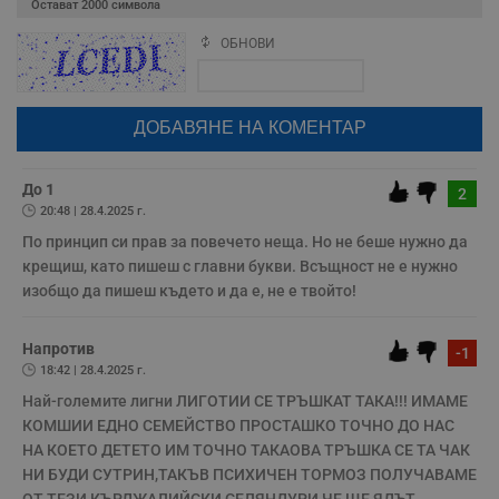
п
Остават
2000
символа
н
п
ОБНОВИ
к
Поради зачестилите злоупотреби в сайта, за да оставите анонимен
ч
коментар или да гласувате изискваме да се идентифицирате с
п
google акаунт.
с
б
Натискайки на бутона "Вход с google" по-долу, коментарът ви ще
бъде публикуван анонимно под псевдонима който сте попълнили
__cf_bm
29
Т
Cloudflare Inc.
по-горе в полето "Твоето име". Никаква лична информация за вас
минути
с
.twitter.com
няма да бъде съхранявана при нас или показвана на други
59
р
потребители.
До 1
секунди
м
2
б
20:48 | 28.4.2025 г.
о
у
По принцип си прав за повечето неща. Но не беше нужно да 
п
крещиш, като пишеш с главни букви. Всъщност не е нужно 
о
и
изобщо да пишеш където и да е, не е твойто!
т
receive-cookie-deprecation
.hit.gemius.pl
1 година
Т
с
Напротив
-1
с
18:42 | 28.4.2025 г.
н
н
Най-големите лигни ЛИГОТИИ СЕ ТРЪШКАТ ТАКА!!! ИМАМЕ 
п
б
КОМШИИ ЕДНО СЕМЕЙСТВО ПРОСТАШКО ТОЧНО ДО НАС 
п
НА КОЕТО ДЕТЕТО ИМ ТОЧНО ТАКАОВА ТРЪШКА СЕ ТА ЧАК 
с
о
НИ БУДИ СУТРИН,ТАКЪВ ПСИХИЧЕН ТОРМОЗ ПОЛУЧАВАМЕ 
с