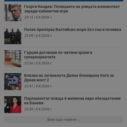
Youtube.
_sharedID_cst
.dunavmost.com
11
Тази бисквитка се
Георги Кандев: Полицаите на улицата изнемогват
месеца 4
използва за
заради кабинетни игри
седмици
проследяване на
потребителски
23:15 | 5.8.2026 г.
взаимодействия и
ангажираност на
уебсайта за
Поляк преплува Балтийско море без сън и почивка
подобряване на
23:09 | 5.8.2026 г.
обслужването и
потребителския
опит.
Гърция договори по-евтини храни в
Gtest
1
Тази бисквитка се
Gemius
супермаркетите
седмица
използва за A/B
.hit.gemius.pl
тестване на
22:56 | 5.8.2026 г.
уебсайта чрез
събиране на
данни за
Близки на загиналата Даяна блокираха пътя за
поведението и
Дунав мост 2
взаимодействието
на посетителите.
22:41 | 5.8.2026 г.
Той помага за
подобряване на
потребителския
Парламентът плаща 6 милиона евро обезщетение
опит, като
на Баневи
разбира как
потребителите се
22:33 | 5.8.2026 г.
ангажират с
различни
Виж още новини ...
елементи на
уебсайта по