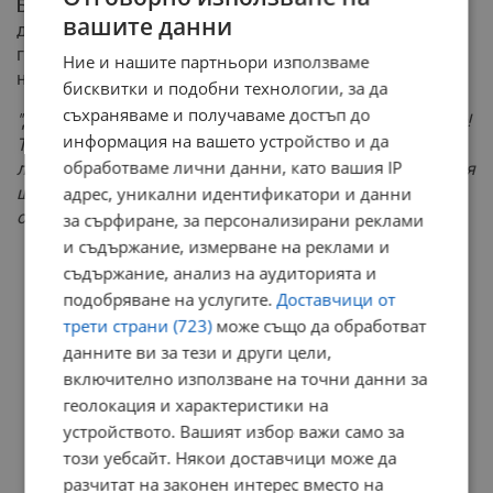
България има детски психолози и психиатри, макар
вашите данни
достъпът до тях да е ограничен извън големите
градове. Специалистите подчертават, че ранната
Ние и нашите партньори използваме
намеса е ключова.
бисквитки и подобни технологии, за да
съхраняваме и получаваме достъп до
"Давайте на мъника повече обич, нежност и внимание!
информация на вашето устройство и да
Търпение, търпение и търпение+разбиране, много
обработваме лични данни, като вашия IP
ласки и любов! Тези капризи и изблици на автоагресия
адрес, уникални идентификатори и данни
ще отшумят след няколко месеца, ако не насилвате и
обърквате детето,"
споделя един от експертите.
за сърфиране, за персонализирани реклами
и съдържание, измерване на реклами и
РЕКЛАМА
съдържание, анализ на аудиторията и
подобряване на услугите.
Доставчици от
трети страни (723)
може също да обработват
данните ви за тези и други цели,
включително използване на точни данни за
геолокация и характеристики на
устройството. Вашият избор важи само за
този уебсайт. Някои доставчици може да
разчитат на законен интерес вместо на