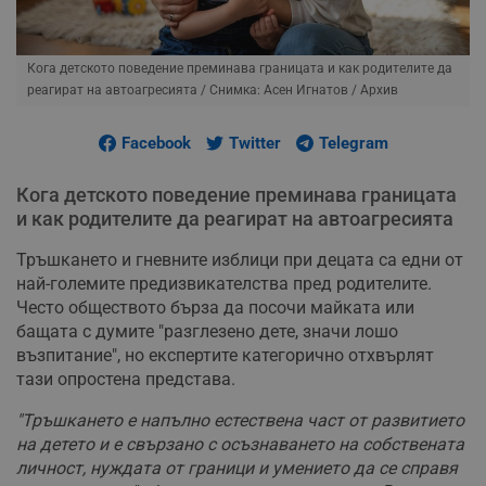
Кога детското поведение преминава границата и как родителите да
реагират на автоагресията
/ Снимка: Асен Игнатов / Архив
Facebook
Twitter
Telegram
Кога детското поведение преминава границата
и как родителите да реагират на автоагресията
Тръшкането и гневните изблици при децата са едни от
най-големите предизвикателства пред родителите.
Често обществото бърза да посочи майката или
бащата с думите "разглезено дете, значи лошо
възпитание", но експертите категорично отхвърлят
тази опростена представа.
"Тръшкането е напълно естествена част от развитието
на детето и е свързано с осъзнаването на собствената
личност, нуждата от граници и умението да се справя