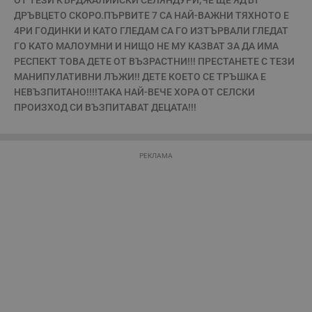
ОТ ТЕЗИ КЪРДЖАЛИЙСКИ СЕЛЯНДУРИ,ЧЕ ЩЕ ЯДЪТ 
а
р
ДРЪВЦЕТО СКОРО.ПЪРВИТЕ 7 СА НАЙ-ВАЖНИ ТЯХНОТО Е 
у
4РИ ГОДИНКИ И КАТО ГЛЕДАМ СА ГО ИЗТЪРВАЛИ ГЛЕДАТ 
з
з
ГО КАТО МАЛОУМНИ И НИЩО НЕ МУ КАЗВАТ ЗА ДА ИМА 
п
РЕСПЕКТ ТОВА ДЕТЕ ОТ ВЪЗРАСТНИ!!! ПРЕСТАНЕТЕ С ТЕЗИ 
ASP.NET_SessionId
Сесия
Т
Microsoft
МАНИПУЛАТИВНИ ЛЪЖИ!! ДЕТЕ КОЕТО СЕ ТРЪШКА Е 
с
Corporation
D
НЕВЪЗПИТАНО!!!!ТАКА НАЙ-ВЕЧЕ ХОРА ОТ СЕЛСКИ 
www.dunavmost.com
п
ПРОИЗХОД СИ ВЪЗПИТАВАТ ДЕЦАТА!!!
и
т
к
п
и
РЕКЛАМА
у
р
к
п
д
д
п
у
Доставчик
/
Валиден
Валиден
Име
Име
Доставчик
/
Домейн
Описание
Описание
Домейн
Доставчик
/
до
Валиден
до
Име
Описание