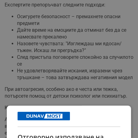
Експертите препоръчват следните подходи:
Осигурете безопасност – премахнете опасни
предмети
Дайте време на емоциите да отминат без да се
намесвате прекалено
Назовете чувствата: "Изглеждаш ми ядосан/
тъжен. Искаш ли прегръдка?"
След пристъпа поговорете спокойно за случилото
се
Не удовлетворявайте искания, изразени чрез
тръшкане – това затвърждава негативния модел
При автоагресия, особено ако е честа или тежка,
потърсете помощ от детски психолог или психиатър.
Кога е време за консултация със специалист?
Ако детето често проявява автоагресия, има промени
в поведението, изолира се или не може да контролира
емоциите си, това е сигнал за по-сериозен проблем. В
Отговорно използване на