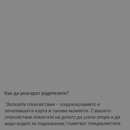
Как да реагират родителите?
"Запазете спокойствие – хладнокръвието е
печелившата карта в такива моменти. С вашето
спокойствие помагате на детето да усети опора и да
види модел за подражание,"
съветват специалистите.