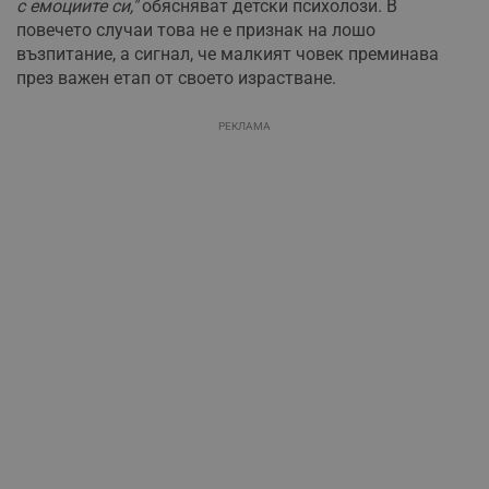
с емоциите си,"
обясняват детски психолози. В
повечето случаи това не е признак на лошо
възпитание, а сигнал, че малкият човек преминава
през важен етап от своето израстване.
РЕКЛАМА