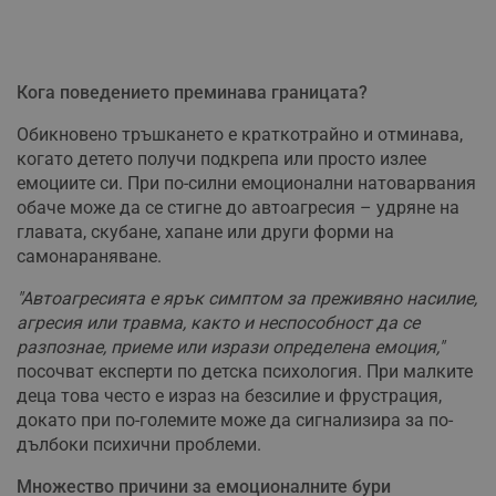
Кога поведението преминава границата?
Обикновено тръшкането е краткотрайно и отминава,
когато детето получи подкрепа или просто излее
емоциите си. При по-силни емоционални натоварвания
обаче може да се стигне до автоагресия – удряне на
главата, скубане, хапане или други форми на
самонараняване.
"Автоагресията е ярък симптом за преживяно насилие,
агресия или травма, както и неспособност да се
разпознае, приеме или изрази определена емоция,"
посочват експерти по детска психология. При малките
деца това често е израз на безсилие и фрустрация,
докато при по-големите може да сигнализира за по-
дълбоки психични проблеми.
Множество причини за емоционалните бури