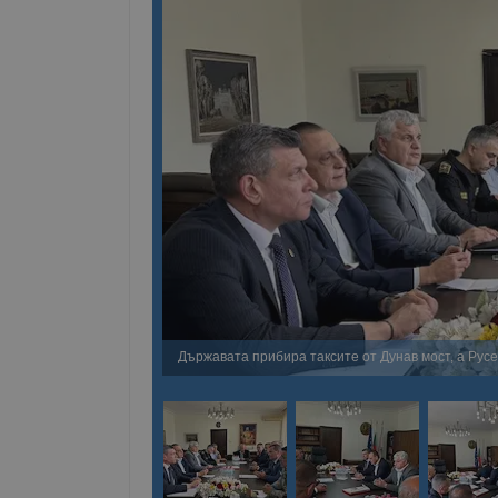
Държавата прибира таксите от Дунав мост, а Рус