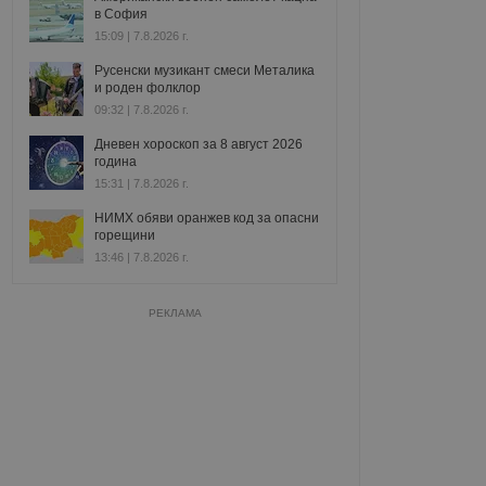
в София
15:09 | 7.8.2026 г.
Русенски музикант смеси Металика
и роден фолклор
09:32 | 7.8.2026 г.
Дневен хороскоп за 8 август 2026
година
15:31 | 7.8.2026 г.
НИМХ обяви оранжев код за опасни
горещини
13:46 | 7.8.2026 г.
РЕКЛАМА