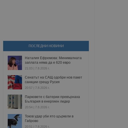
ПОСЛЕДНИ НОВИНИ
Наталия Ефремова: Минималната
заплата няма да е 620 евро
21:03 | 7.8.2026 г.
Сенатът на САЩ одобри нов пакет
санкции срещу Русия
20:57 | 7.8.2026 г.
Парковете с батерии превърнаха
България в енергиен лидер
20:54 | 7.8.2026 г.
Токов удар уби ято щъркели в
Габрово
20:51 | 7.8.2026 г.