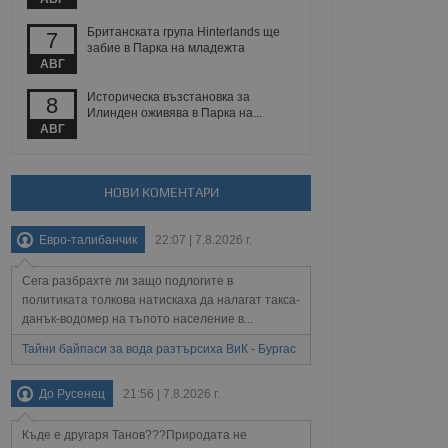
йният потребител може
 уебсайт.
Британската група Hinterlands ще
7
забие в Парка на младежта
АВГ
Описание
Историческа възстановка за
8
Илинден оживява в Парка на...
АВГ
ребителски
елското поведение и
раници на сайта. Тя
яване на сайта. Тя
не на прегледи на
формация, която е
взаимодействат с
нкционалност в целия
прекарано на
НОВИ КОМЕНТАРИ
редпочитанията на
 сайтове; тя може
остта на социалните
тора на сайта.
използва новата или
Евро-талибанчик
22:07 | 7.8.2026 г.
елски взаимодействия
нето и потребителския
Сега разбрахте ли защо подлогите в
политиката толкова натискаха да налагат такса-
рез събиране на данни
данък-водомер на тъпото население в...
 помага за
отребителите се
Тайни байпаси за вода разтърсиха ВиК - Бургас
тапите на тестване.
тистически данни,
До Русенец
21:56 | 7.8.2026 г.
 броя на посещенията,
 са били заредени.
елския опит.
Къде е другаря Танов???Природата не