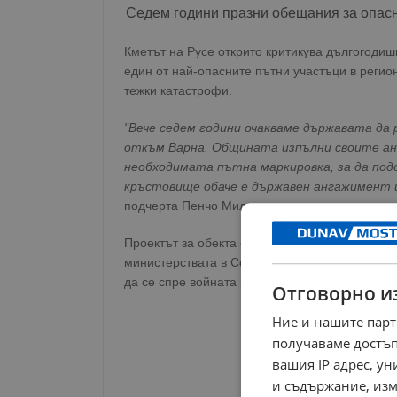
Седем години празни обещания за опасн
Кметът на Русе открито критикува дългогодиш
един от най-опасните пътни участъци в регио
тежки катастрофи.
"Вече седем години очакваме държавата да 
откъм Варна. Общината изпълни своите а
необходимата пътна маркировка, за да под
кръстовище обаче е държавен ангажимент и
подчерта Пенчо Милков.
Проектът за обекта е напълно готов, но прод
министерствата в София. Местната власт дор
да се спре войната по пътищата в този участъ
Отговорно и
Ние и нашите парт
получаваме достъп
вашия IP адрес, у
и съдържание, изм