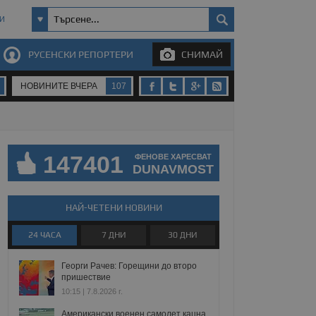
И
РУСЕНСКИ РЕПОРТЕРИ
СНИМАЙ
НОВИНИТЕ ВЧЕРА
107
147401
ФЕНОВЕ ХАРЕСВАТ
DUNAVMOST
НАЙ-ЧЕТЕНИ НОВИНИ
24 ЧАСА
7 ДНИ
30 ДНИ
Георги Рачев: Горещини до второ
пришествие
10:15 | 7.8.2026 г.
Американски военен самолет кацна