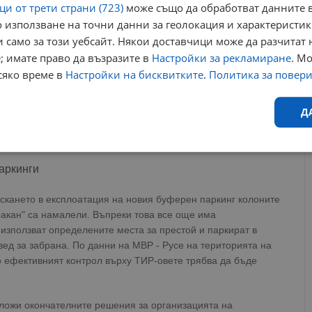
и от трети страни (723)
може също да обработват данните в
 използване на точни данни за геолокация и характеристик
 само за този уебсайт. Някои доставчици може да разчитат 
; имате право да възразите в
Настройки за рекламиране
. М
сяко време в
Настройки на бисквитките
.
Политика за повер
Д
Ефективност
Таргетиране
Функционалност
Н
аркинги
ускането в експлоатация на новия буферен паркинг колоните
ракан" са намалели. Въпреки това все още има
използват определените места за престой и паркират в
вед за забрана. По данни на МВР - Русе на територията на
 ефективният контрол върху ТИР-овете трябва да бъде
еобходимо
Ефективност
Таргетиране
Функционалност
Неклас
исквитки позволяват основната функционалност на уебсайта, като потребителско
не може да се използва правилно без строго необходими бисквитки.
ложи окончателните решения за организацията на