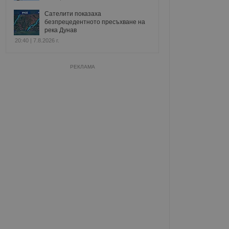
Сателити показаха
безпрецедентното пресъхване на
река Дунав
20:40 | 7.8.2026 г.
РЕКЛАМА