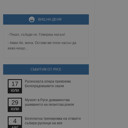
не, зададена от уеб
ВИЦ НА ДЕНЯ
 ASP.NET MVC
спре неразрешеното
т, известно като
тове. Той не съдържа
- Пешо, събуди се. Говориш насън!
щожава при затваряне
- Аман бе, жена. Остави ме поне насън да
кажа нещо...
ение на съгласието на
ст за тяхното
а данни за съгласието
ични политики и
антира, че техните
 сесии.
СЪБИТИЯ ОТ РУСЕ
аничаване между хората
а, за да се правят
Русенската опера превзема
17
хния уебсайт.
Белоградчишките скали
ЮЛИ
сигнализира на
Музеят в Русе домакинства
29
 на бисквитките,
ушиването на гигантска рокля
а съответствие и
ЮЛИ
ндарти и
Безплатна тренировка на открито
4
ck и предоставя
събира русенци на кея
требител използва
АВГ