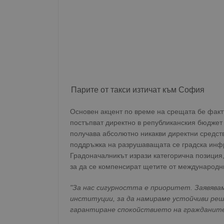
Парите от такси изтичат към София
Основен акцент по време на срещата бе фактъ
постъпват директно в републиканския бюджет
получава абсолютно никакви директни средств
поддръжка на разрушаващата се градска инфр
Градоначалникът изрази категорична позиция, 
за да се компенсират щетите от международн
"За нас сигурността е приоритет. Заявява
институции, за да намираме устойчиви реш
гарантиране спокойствието на гражданит