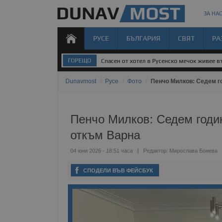
ЗА НАС
РУСЕ
БЪЛГАРИЯ
СВЯТ
РА
ГОРЕЩО
Спасен от хотел в Русенско мечок живее 
Dunavmost
/
Русе
/
Фото
/
Пенчо Милков: Седем г
Пенчо Милков: Седем годин
откъм Варна
04 юни 2026 - 18:51 часа
Редактор:
Мирослава Бонева
СПОДЕЛИ ВЪВ ФЕЙСБУК