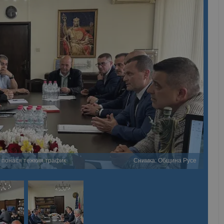
е понася тежкия трафик
Снимка: Община Русе