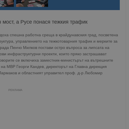
 мост, а Русе понася тежкия трафик
оха спешна работна среща в крайдунавския град, посветена
уктура, управлението на тежкотоварния трафик и мерките за
 града Пенчо Милков постави остро въпроса за липсата на
ви инфраструктурни проекти, които пряко застрашават
говорите се включиха заместник-министърът на вътрешните
 на МВР Георги Кандев, директорът на Главна дирекция
Пармаков и областният управител проф. д-р Любомир
РЕКЛАМА