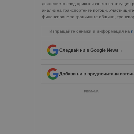
движението след приключването на текущия р
Име
анализ на транспортните потоци. Участниците
финансиране за граничните общини, транспор
__RequestVerificationT
Изпращайте снимки и информация на
n
Следвай ни в Google News
→
VISITOR_PRIVACY_MET
Добави ни в предпочитани източ
__cf_bm
РЕКЛАМА
receive-cookie-depreca
ASP.NET_SessionId