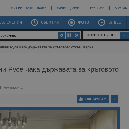
УСЛОВИЯ ЗА ПОЛЗВАНЕ
ЛИЧНИ ДАННИ
РЕКЛАМА
КОНТАКТ
ЗВЛЕЧЕНИЯ
СЪБИТИЯ
ФОТО
ВИДЕО
НОВИНИТЕ ДНЕС
78
втори живот
одини Русе чака държавата за кръговото откъм Варна
и Русе чака държавата за кръговото
Коментари: 1
2
ОДОБРЯВАМ