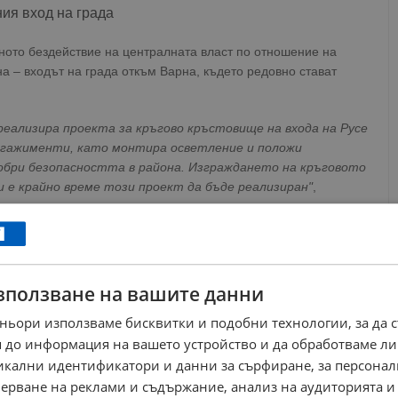
ия вход на града
ното бездействие на централната власт по отношение на
на – входът на града откъм Варна, където редовно стават
реализира проекта за кръгово кръстовище на входа на Русе
нгажименти, като монтира осветление и положи
обри безопасността в района. Изграждането на кръговото
 е крайно време този проект да бъде реализиран"
,
ължава да чака тромави съгласувания и одобрения от
и обяви готовност да съфинансира изграждането, само и само
к.
зползване на вашите данни
ньори използваме бисквитки и подобни технологии, за да 
РЕКЛАМА
 до информация на вашето устройство и да обработваме ли
никални идентификатори и данни за сърфиране, за персона
ерване на реклами и съдържание, анализ на аудиторията и