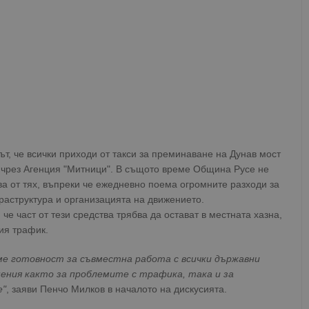
т, че всички приходи от такси за преминаване на Дунав мост
 чрез Агенция "Митници". В същото време Община Русе не
а от тях, въпреки че ежедневно поема огромните разходи за
аструктура и организацията на движението.
че част от тези средства трябва да остават в местната хазна,
ия трафик.
ме готовност за съвместна работа с всички държавни
ения както за проблемите с трафика, така и за
е"
, заяви Пенчо Милков в началото на дискусията.