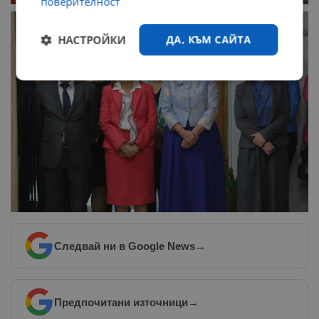
поверителност
НАСТРОЙКИ
ДА, КЪМ САЙТА
Строго
Ефективност
необходимо
Таргетиране
Функционалност
Некласифицирани
Следвай ни в Google News
→
Предпочитани източници
→
Строго необходимо
Ефективност