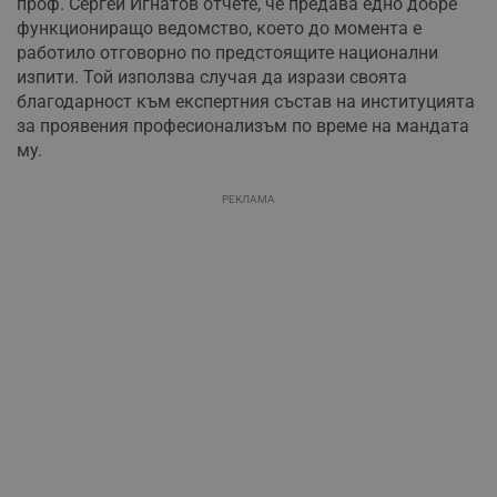
проф. Сергей Игнатов отчете, че предава едно добре
функциониращо ведомство, което до момента е
работило отговорно по предстоящите национални
изпити. Той използва случая да изрази своята
благодарност към експертния състав на институцията
за проявения професионализъм по време на мандата
му.
РЕКЛАМА