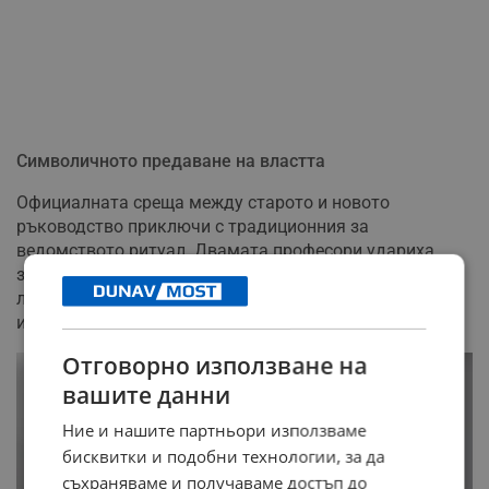
Символичното предаване на властта
Официалната среща между старото и новото
ръководство приключи с традиционния за
ведомството ритуал. Двамата професори удариха
заедно училищен звънец, с което формално
легитимираха прехвърлянето на отговорностите в
институцията.
Отговорно използване на
вашите данни
Ние и нашите партньори използваме
бисквитки и подобни технологии, за да
съхраняваме и получаваме достъп до