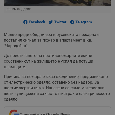
/ Снимка: Дарик
Facebook
Twitter
Telegram
Малко преди обяд вчера в русенската пожарна е
постъпил сигнал за пожар в апартамент в кв.
"Чародейка".
До пристигането на противопожарните екипи
собственикът на жилището е успял да потуши
пламъците.
Причина за пожара е късо съединение, предизвикано
от електрическо одеяло, оставено без надзор. За
щастие жертви няма. Нанесени са само материални
щети - унищожени са част от матрак и електрическото
одеяло.
Следвай ни в Google News
→