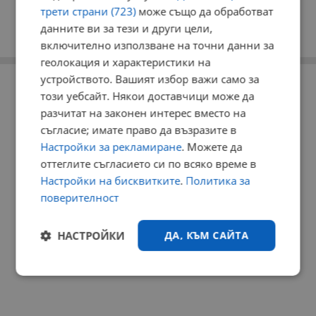
трети страни (723)
може също да обработват
данните ви за тези и други цели,
включително използване на точни данни за
геолокация и характеристики на
устройството. Вашият избор важи само за
РЕКЛАМА
този уебсайт. Някои доставчици може да
разчитат на законен интерес вместо на
съгласие; имате право да възразите в
Настройки за рекламиране
. Можете да
оттеглите съгласието си по всяко време в
Настройки на бисквитките
.
Политика за
поверителност
НАСТРОЙКИ
ДА, КЪМ САЙТА
Строго
Ефективност
необходимо