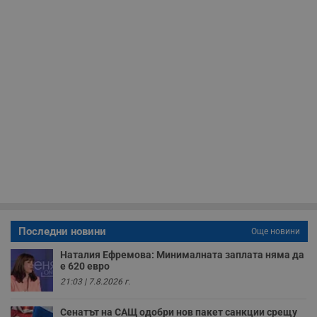
Таргетиране
Функционалност
Некласифицирани
Строго необходимо
Ефективност
Таргетиране
Функционалност
Некласифицирани
Последни новини
Още новини
Строго необходимите бисквитки позволяват основната
Наталия Ефремова: Минималната заплата няма да
функционалност на уебсайта, като потребителско
е 620 евро
влизане и управление на акаунта. Уебсайтът не може да
21:03 | 7.8.2026 г.
се използва правилно без строго необходими
бисквитки.
Сенатът на САЩ одобри нов пакет санкции срещу
Валиден