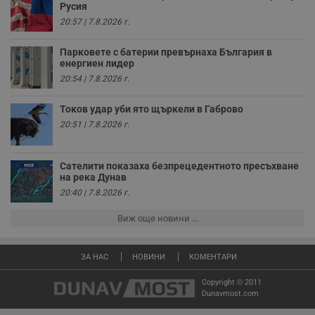
Име
Доставчик
/
Домейн
О
Русия
до
20:57 | 7.8.2026 г.
__RequestVerificationToken
Сесия
Т
Microsoft
п
Corporation
ф
www.dunavmost.com
Парковете с батерии превърнаха България в
з
енергиен лидер
п
20:54 | 7.8.2026 г.
и
п
A
Токов удар уби ято щъркели в Габрово
т
е
20:51 | 7.8.2026 г.
д
н
п
с
Сателити показаха безпрецедентното пресъхване
у
на река Дунав
и
ф
20:40 | 7.8.2026 г.
н
м
Т
Виж още новини ...
и
п
у
з
ЗА НАС
НОВИНИ
КОМЕНТАРИ
б
Copyright © 2011
VISITOR_PRIVACY_METADATA
5 месеца
Т
YouTube
Dunavmost.com
4
с
.youtube.com
седмици
с