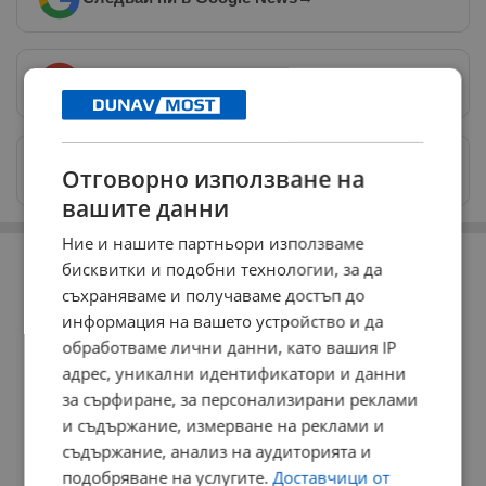
Предпочитани източници
→
Изпращайте снимки и информация на
Отговорно използване на
news@dunavmost.com
вашите данни
Ние и нашите партньори използваме
РЕКЛАМА
бисквитки и подобни технологии, за да
съхраняваме и получаваме достъп до
информация на вашето устройство и да
обработваме лични данни, като вашия IP
адрес, уникални идентификатори и данни
за сърфиране, за персонализирани реклами
и съдържание, измерване на реклами и
съдържание, анализ на аудиторията и
подобряване на услугите.
Доставчици от