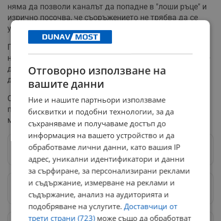
няма да позволи каналът да попадне в "лоши ръце" и
изрично посочва, че съоръжението не трябва да се
управлява от Китай.
Постът на Тръмп в социалната медия представлява
нещо, което се случва много рядко на лидер на САЩ –
Отговорно използване на
да каже, че може да накара една суверенна държава
да предаде територия.
вашите данни
Обявеното от Тръмп също така подчертава очаквана
Ние и нашите партньори използваме
промяна в дипломацията на САЩ по време на
бисквитки и подобни технологии, за да
мандата му.
съхраняваме и получаваме достъп до
информация на вашето устройство и да
обработваме лични данни, като вашия IP
Следвай ни в Google News
→
адрес, уникални идентификатори и данни
за сърфиране, за персонализирани реклами
и съдържание, измерване на реклами и
Предпочитани източници
→
съдържание, анализ на аудиторията и
подобряване на услугите.
Доставчици от
трети страни (723)
може също да обработват