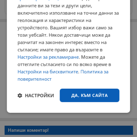
Изпращайте снимки и информация на
данните ви за тези и други цели,
news@dunavmost.com
включително използване на точни данни за
геолокация и характеристики на
РЕКЛАМА
устройството. Вашият избор важи само за
този уебсайт. Някои доставчици може да
разчитат на законен интерес вместо на
съгласие; имате право да възразите в
Настройки за рекламиране
. Можете да
оттеглите съгласието си по всяко време в
Настройки на бисквитките
.
Политика за
поверителност
НАСТРОЙКИ
ДА, КЪМ САЙТА
Строго
Ефективност
необходимо
Напиши коментар!