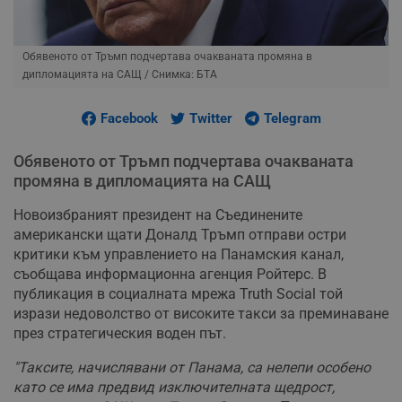
Обявеното от Тръмп подчертава очакваната промяна в
дипломацията на САЩ
/ Снимка: БТА
Facebook
Twitter
Telegram
Обявеното от Тръмп подчертава очакваната
промяна в дипломацията на САЩ
Новоизбраният президент на Съединените
американски щати Доналд Тръмп отправи остри
критики към управлението на Панамския канал,
съобщава информационна агенция Ройтерс. В
публикация в социалната мрежа Truth Social той
изрази недоволство от високите такси за преминаване
през стратегическия воден път.
"Таксите, начислявани от Панама, са нелепи особено
като се има предвид изключителната щедрост,