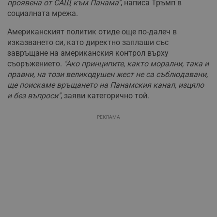
проявена от САЩ към Панама"
, написа Тръмп в
социалната мрежа.
Американският политик отиде още по-далеч в
изказването си, като директно заплаши със
завръщане на американския контрол върху
съоръжението.
"Ако принципите, както морални, така и
правни, на този великодушен жест не са съблюдавани,
ще поискаме връщането на Панамския канал, изцяло
и без въпроси"
, заяви категорично той.
РЕКЛАМА