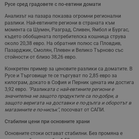
Русе сред градовете с по-евтини домати
Анализът на пазара показва огромни регионални
разлики. Най-евтините региони в страната към
момента са Шумен, Разград, Сливен, Ямбол и Бургас,
където обобщената потребителска кошница струва
около 20,38 евро. На обратния полюс са Пловдив,
Пазарджик, Смолян, Плевен и Велико Търново със
стойности от близо 38,26 евро.
Конкретен пример за ценовите разлики са доматите. В
Русе и Търговище те се търгуват по 2,85 евро за
килограм, докато в София и Перник цената им достига
3,92 евро.
"Разликата с най-евтините региони е
значителна не защото продуктите са по-добри, а
защото веригата на доставки е по-дълга и оборотът в
магазините е по-нисък"
, посочват от САПИ.
Стабилни цени при основните храни
Основните стоки остават стабилни. Без промяна е