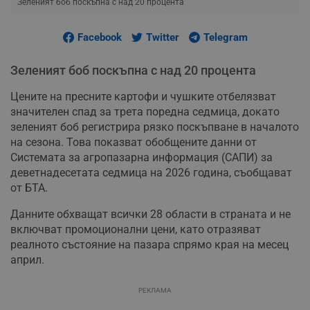
Зеленият боб поскъпна с над 20 процента
Facebook
Twitter
Telegram
Зеленият боб поскъпна с над 20 процента
Цените на пресните картофи и чушките отбелязват
значителен спад за трета поредна седмица, докато
зеленият боб регистрира рязко поскъпване в началото
на сезона. Това показват обобщените данни от
Системата за агропазарна информация (САПИ) за
деветнадесетата седмица на 2026 година, съобщават
от БТА.
Данните обхващат всички 28 области в страната и не
включват промоционални цени, като отразяват
реалното състояние на пазара спрямо края на месец
април.
РЕКЛАМА