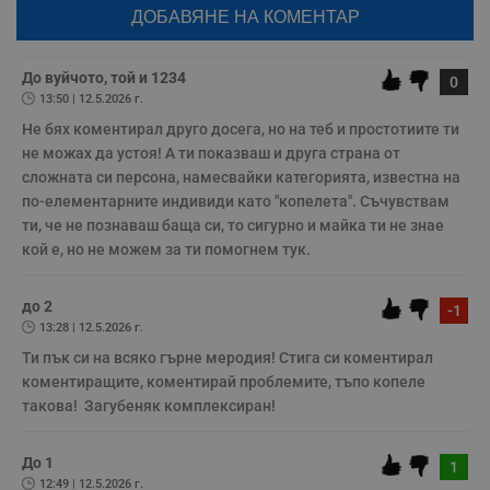
ф
Натискайки на бутона "Вход с google" по-долу, коментарът ви ще
н
бъде публикуван анонимно под псевдонима който сте попълнили
м
по-горе в полето "Твоето име". Никаква лична информация за вас
Т
няма да бъде съхранявана при нас или показвана на други
и
потребители.
До вуйчото, той и 1234
п
0
у
13:50 | 12.5.2026 г.
з
б
Не бях коментирал друго досега, но на теб и простотиите ти 
не можах да устоя! А ти показваш и друга страна от 
VISITOR_PRIVACY_METADATA
5 месеца
Т
YouTube
4
с
.youtube.com
сложната си персона, намесвайки категорията, известна на 
седмици
с
по-елементарните индивиди като "копелета". Съчувствам 
с
п
ти, че не познаваш баща си, то сигурно и майка ти не знае 
и
п
кой е, но не можем за ти помогнем тук.
т
в
с
до 2
з
-1
с
13:28 | 12.5.2026 г.
п
о
Ти пък си на всяко гърне меродия! Стига си коментирал 
р
коментиращите, коментирай проблемите, тъпо копеле 
п
н
такова!  Загубеняк комплексиран!
п
к
ч
п
До 1
1
с
12:49 | 12.5.2026 г.