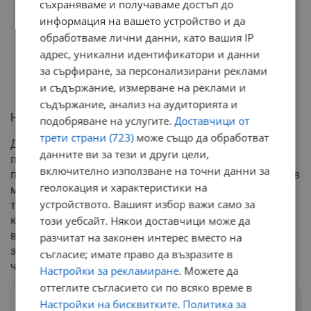
съхраняваме и получаваме достъп до
информация на вашето устройство и да
обработваме лични данни, като вашия IP
адрес, уникални идентификатори и данни
за сърфиране, за персонализирани реклами
и съдържание, измерване на реклами и
съдържание, анализ на аудиторията и
Наръчник за информирани решения
подобряване на услугите.
Доставчици от
трети страни (723)
може също да обработват
Данните категорично показват, че сезонното
данните ви за тези и други цели,
производство е най-силният инструмент на
включително използване на точни данни за
потребителя срещу инфлацията. Експертите съветват в
геолокация и характеристики на
момента да се набляга на краставици, чушки,
устройството. Вашият избор важи само за
тиквички, патладжани, карфиол и пресни картофи,
този уебсайт. Някои доставчици може да
които са в низходяща ценова тенденция. В същото
време е препоръчително да се изчака със
разчитат на законен интерес вместо на
закупуването на зеле и зелен боб, чието поскъпване е
съгласие; имате право да възразите в
чисто сезонно и временно.
Настройки за рекламиране
. Можете да
оттеглите съгласието си по всяко време в
Настройки на бисквитките
.
Политика за
Следвай ни в Google News
→