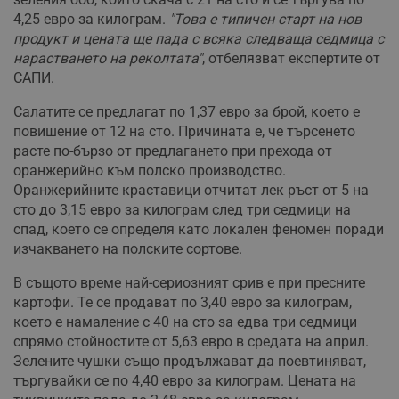
4,25 евро за килограм.
"Това е типичен старт на нов
продукт и цената ще пада с всяка следваща седмица с
нарастването на реколтата"
, отбелязват експертите от
САПИ.
Салатите се предлагат по 1,37 евро за брой, което е
повишение от 12 на сто. Причината е, че търсенето
расте по-бързо от предлагането при прехода от
оранжерийно към полско производство.
Оранжерийните краставици отчитат лек ръст от 5 на
сто до 3,15 евро за килограм след три седмици на
спад, което се определя като локален феномен поради
изчакването на полските сортове.
В същото време най-сериозният срив е при пресните
картофи. Те се продават по 3,40 евро за килограм,
което е намаление с 40 на сто за едва три седмици
спрямо стойностите от 5,63 евро в средата на април.
Зелените чушки също продължават да поевтиняват,
търгувайки се по 4,40 евро за килограм. Цената на