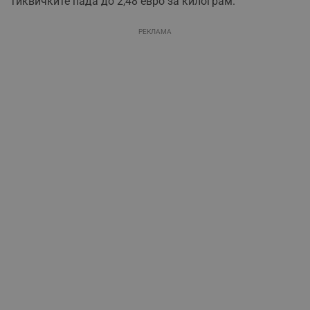
тиквичките пада до 2,48 евро за килограм.
РЕКЛАМА