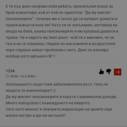
б
Е ти пък днес направо изби рибата, преизпълни плана за 
__cf_bm
29
Т
Cloudflare Inc.
брой коментари, кой от кой по-идиотски. "Да му мислят 
минути
с
.twitter.com
59
р
пенсионерите" - понеже им е скъпо да си купуват домати и 
секунди
м
б
чушки извън сезона ли? Като си се закъхарил, заставаш на 
о
входа на била, каниш пенсионерите и им купуваш домати и 
у
п
чушки. Че и еврото му било рано - кой ти е виновен, че си 
о
тъп и не се оправяш, гледам по магазините и възрастните 
и
т
хора отдавна нямат проблеми с него. Днес се класира 
изобщо като мрънкач № 1
receive-cookie-deprecation
.hit.gemius.pl
1 година
Т
с
с
н
1234
-3
н
п
09:06 | 12.5.2026 г.
б
Заплащането също гони забележителен ръст, така,че 
п
с
нещата се компенсират! ;)

о
с
Да му мислят пенсионерите и хората с минимални доходи.

а
Много избързаха с въвеждането на евврото.

р
у
Сега като махнат и левовата индексация на цените още 
з
малко нагоре и ще ни нагласят!
з
п