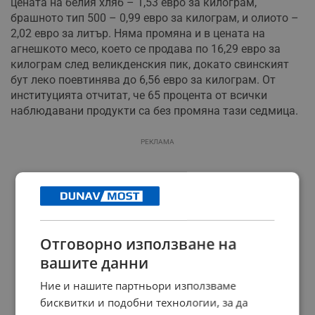
цената на белия хляб – 1,53 евро за килограм,
брашното тип 500 – 0,99 евро за килограм, и олиото –
2,02 евро за литър. Няма промяна и в цената на
агнешкото месо, което се продава по 16,29 евро за
килограм след великденския пик, докато свинският
бут леко поевтинява до 6,56 евро за килограм. От
институцията отчитат, че 65 процента от всички
наблюдавани продукти са без промяна тази седмица.
РЕКЛАМА
Отговорно използване на
вашите данни
Ние и нашите партньори използваме
бисквитки и подобни технологии, за да