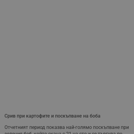
Срив при картофите и поскъпване на боба
Отчетният период показва най-голямо поскъпване при
зеления боб, който скача с 21 на сто и се търгува по