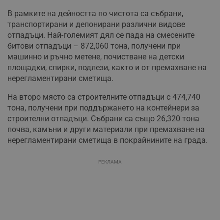
В рамките на дейността по чистота са събрани,
транспортирани и депонирани различни видове
отпадъци. Най-големият дял се пада на смесените
битови отпадъци – 872,060 тона, получени при
машинно и ръчно метене, почистване на детски
площадки, спирки, подлези, както и от премахване на
нерегламентирани сметища.
На второ място са строителните отпадъци с 474,740
тона, получени при поддържането на контейнери за
строителни отпадъци. Събрани са също 26,320 тона
почва, камъни и други материали при премахване на
нерегламентирани сметища в покрайнините на града.
РЕКЛАМА