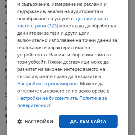
и съдържание, измерване на реклами и
данни не са включени почистванията, свързани с
съдържание, анализ на аудиторията и
косенето на зелените площи през лятото.
подобряване на услугите.
Доставчици от
Не е пренебрегната и грижата за извънградската
трети страни (723)
може също да обработват
общинска пътна мрежа. Поддържани са сервитутите
данните ви за тези и други цели,
на 67,500 километра извънградски път с обща
включително използване на точни данни за
сервитутна ивица от 135 километра при ширина над 2
геолокация и характеристики на
метра и площ над 260 декара. Дейностите включват
устройството. Вашият избор важи само за
тракторно и ръчно косене на бурени и треви,
този уебсайт. Някои доставчици може да
обработка на площите с шредер, изрязване на храсти,
разчитат на законен интерес вместо на
дървета и клони, включително механизирано, както и
съгласие; имате право да възразите в
събиране, товарене и изнасяне на растителни
Настройки за рекламиране
. Можете да
отпадъци на депото.
оттеглите съгласието си по всяко време в
Общо за всички дейности са събрани и депонирани
Настройки на бисквитките
.
Политика за
1373,12 тона отпадъци с използване на над 270
поверителност
машиночаса багер, което говори за сериозния
ангажимент на общината към поддържане на
НАСТРОЙКИ
ДА, КЪМ САЙТА
чистотата в региона.