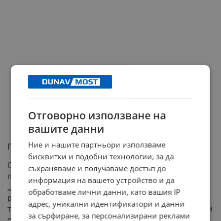
Отговорно използване на
вашите данни
Ние и нашите партньори използваме
Грижа за "Дунав мост" и селската пътна мрежа
бисквитки и подобни технологии, за да
Специално внимание в отчета е отделено на
съхраняваме и получаваме достъп до
поддържането на хигиената на и около Пътен възел
информация на вашето устройство и да
„Дунав мост". На този обект общинските служби са
обработваме лични данни, като вашия IP
работили 31 дни, като са събрани, натоварени и
адрес, уникални идентификатори и данни
транспортирани до депото 21,900 тона смесени битови
за сърфиране, за персонализирани реклами
отпадъци с 41 курса. В отчета е уточнено, че в тези