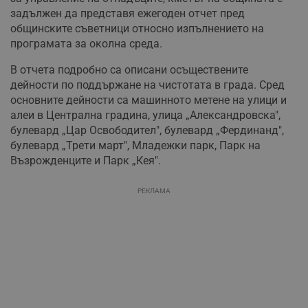
задължен да представя ежегоден отчет пред
общинските съветници относно изпълнението на
програмата за околна среда.
В отчета подробно са описани осъществените
дейности по поддържане на чистотата в града. Сред
основните дейности са машинното метене на улици и
алеи в Централна градина, улица „Александровска",
булевард „Цар Освободител", булевард „Фердинанд",
булевард „Трети март", Младежки парк, Парк на
Възрожденците и Парк „Кея".
РЕКЛАМА