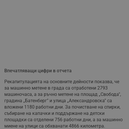
Впечатляващи цифри в отчета
Рекапитулацията на основните дейности показва, че
за машинно метене в града са отработени 2793
машиночаса, а за ръчно метене на площад „Свобода",
градина „Батенберг" и улица „Александровска" са
вложени 1180 работни дни. За почистване на спирки,
събиране на капачки и поддържане на детски
площадки са отделени 756 работни дни, а за машинно
миене на улици са обхванати 4866 километра.