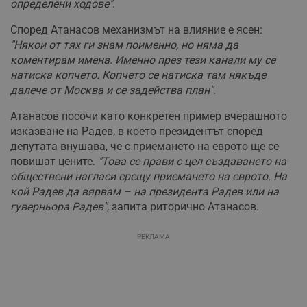
определени ходове"
.
Според Атанасов механизмът на влияние е ясен:
"Някои от тях ги знам поименно, но няма да
коментирам имена. Именно през тези канали му се
натиска копчето. Копчето се натиска там някъде
далече от Москва и се задейства план"
.
Атанасов посочи като конкретен пример вчерашното
изказване на Радев, в което президентът според
депутата внушава, че с приемането на еврото ще се
повишат цените.
"Това се прави с цел създаването на
обществени нагласи срещу приемането на еврото. На
кой Радев да вярвам – на президента Радев или на
гуверньора Радев"
, запита риторично Атанасов.
РЕКЛАМА