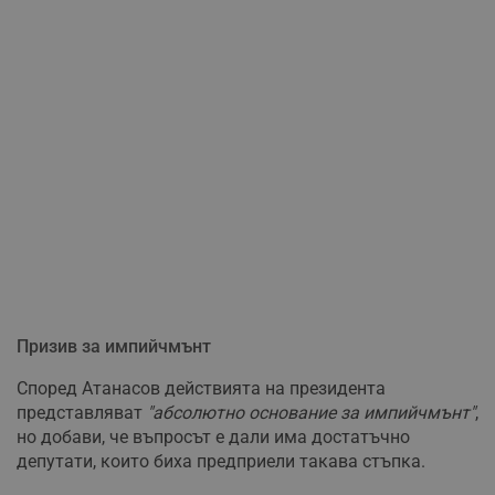
Призив за импийчмънт
Според Атанасов действията на президента
представляват
"абсолютно основание за импийчмънт"
,
но добави, че въпросът е дали има достатъчно
депутати, които биха предприели такава стъпка.