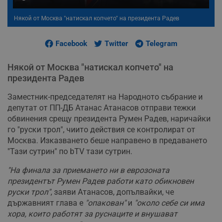
Някой от Москва "натискал копчето" на президента Радев
Facebook
Twitter
Telegram
Някой от Москва "натискал копчето" на
президента Радев
Заместник-председателят на Народното събрание и
депутат от ПП-ДБ Атанас Атанасов отправи тежки
обвинения срещу президента Румен Радев, наричайки
го "руски трол", чиито действия се контролират от
Москва. Изказването беше направено в предаването
"Тази сутрин" по bTV тази сутрин.
"На финала за приемането ни в еврозоната
президентът Румен Радев работи като обикновен
руски трол"
, заяви Атанасов, допълвайки, че
държавният глава е
"опакован"
и
"около себе си има
хора, които работят за руснаците и внушават