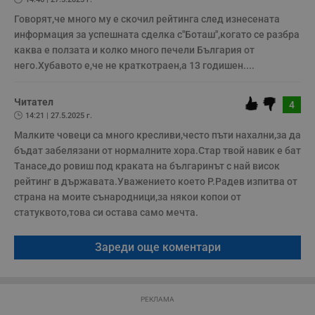
м
Т
Говорят,че много му е скочил рейтинга след изнесената 
и
п
информация за успешната сделка с"Боташ",когато се разбра 
у
каква е ползата и колко много печели България от 
з
б
него.Хубавото е,че не краткотраен,а 13 годишен....
VISITOR_PRIVACY_METADATA
5 месеца
Т
YouTube
4
с
.youtube.com
седмици
с
Читател
4
с
14:21 | 27.5.2025 г.
п
и
Малките човеци са много кресливи,често пъти нахални,за да 
п
бъдат забелязани от нормалните хора.Стар твой навик е бат 
т
в
Танасе,до ровиш под краката на българинът с най висок 
с
з
рейтинг в държавата.Уважението което Р.Радев изпитва от 
с
страна на моите сънародници,за някои копои от 
п
о
статуквото,това си остава само мечта.
р
п
н
Зареди още коментари
п
к
ч
п
с
б
РЕКЛАМА