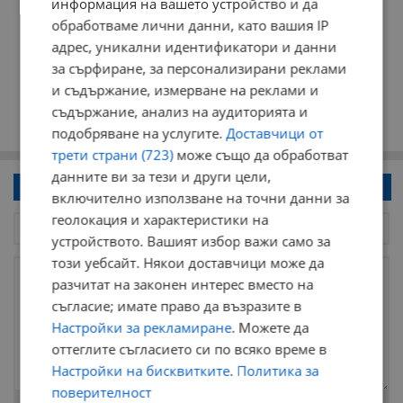
информация на вашето устройство и да
обработваме лични данни, като вашия IP
адрес, уникални идентификатори и данни
за сърфиране, за персонализирани реклами
и съдържание, измерване на реклами и
съдържание, анализ на аудиторията и
подобряване на услугите.
Доставчици от
трети страни (723)
може също да обработват
данните ви за тези и други цели,
Напиши коментар!
включително използване на точни данни за
геолокация и характеристики на
устройството. Вашият избор важи само за
този уебсайт. Някои доставчици може да
разчитат на законен интерес вместо на
съгласие; имате право да възразите в
Настройки за рекламиране
. Можете да
оттеглите съгласието си по всяко време в
Настройки на бисквитките
.
Политика за
поверителност
Остават
2000
символа