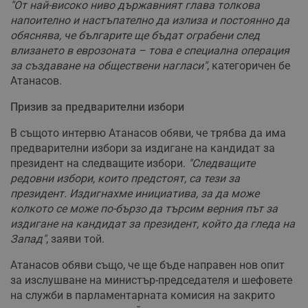
"От най-високо ниво държавният глава толкова
напоително и настъпателно да излиза и постоянно да
обяснява, че българите ще бъдат ограбени след
влизането в еврозоната – това е специална операция
за създаване на обществени нагласи"
, категоричен бе
Атанасов.
Призив за предварителни избори
В същото интервю Атанасов обяви, че трябва да има
предварителни избори за издигане на кандидат за
президент на следващите избори.
"Следващите
редовни избори, които предстоят, са тези за
президент. Издигнахме инициатива, за да може
колкото се може по-бързо да търсим верния път за
издигане на кандидат за президент, който да гледа на
Запад"
, заяви той.
Атанасов обяви също, че ще бъде направен нов опит
за изслушване на министър-председателя и шефовете
на служби в парламентарната комисия на закрито