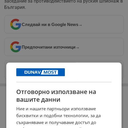
заседание за противодействието на руския шпионаж в
България.
Следвай ни в Google News
→
Предпочитани източници
→
Изпращайте снимки и информация на
news@dunavmost.com
РЕКЛАМА
Отговорно използване на
вашите данни
Ние и нашите партньори използваме
бисквитки и подобни технологии, за да
съхраняваме и получаваме достъп до