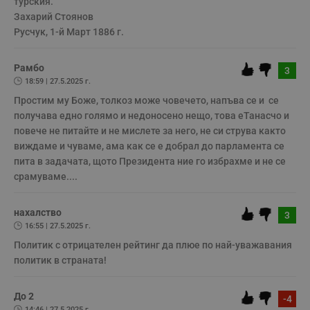
турския." 

Некласифицирани
Захарий Стоянов

Русчук, 1-й Март 1886 г.
Строго необходимите бисквитки позволяват основната
функционалност на уебсайта, като потребителско
влизане и управление на акаунта. Уебсайтът не може да
Рамбо
3
се използва правилно без строго необходими
18:59 | 27.5.2025 г.
бисквитки.
Простим му Боже, толкоз може човечето, напъва се и  се 
Валиден
Име
Доставчик
/
Домейн
О
получава едно голямо и недоносено нещо, това еТанасчо и 
до
повече не питайте и не мислете за него, не си струва както 
__RequestVerificationToken
Сесия
Т
Microsoft
виждаме и чуваме, ама как се е добрал до парламента се 
п
Corporation
ф
www.dunavmost.com
пита в задачата, щото Президента ние го избрахме и не се 
з
срамуваме....
п
и
п
A
нахалство
3
т
е
16:55 | 27.5.2025 г.
д
н
Политик с отрицателен рейтинг да плюе по най-уважавания 
п
политик в страната! 
с
у
и
ф
До 2
-4
н
14:46 | 27.5.2025 г.