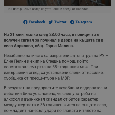
При извършения оглед са установени следи от насилие
Facebook
Twitter
Telegram
На 21 юни, малко след 23:00 часа, в полицията е
получен сигнал за починал в двора на къщата си в
село Априлово, общ. Горна Малина.
Незабавно на място са изпратени автопатрул на РУ –
Елин Пелин и екип на Спешна помощ, който
констатирал смъртта на 58–годишния мъж. При
извършения оглед са установени следи от насилие,
съобщиха от пресцентъра на МВР.
В резултат на предприетите незабавни издирвателни
действия било установено, че след употреба на
алкохол и възникнал скандал от битов характер
между жертвата и 36-годишен жител на същото село,
по-младият нанесъл удари по главата и тялото на