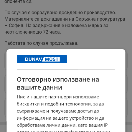
опонента си.
По случая е образувано досъдебно производство.
Материалите са докладвани на Окръжна прокуратура
– София. На задържания е наложена мярка за
неотклонение до 72 часа.
Работата по случая продължава.
Следвай ни в Google News
→
Отговорно използване на
Предпочитани източници
→
вашите данни
Ние и нашите партньори използваме
бисквитки и подобни технологии, за да
Изпращайте снимки и информация на
news@dunavmost.com
съхраняваме и получаваме достъп до
информация на вашето устройство и да
обработваме лични данни, като вашия IP
РЕКЛАМА