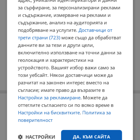
адрес, уникални идентификатори и данни
за сърфиране, за персонализирани реклами
и съдържание, измерване на реклами и
съдържание, анализ на аудиторията и
подобряване на услугите.
Доставчици от
трети страни (723)
може също да обработват
данните ви за тези и други цели,
включително използване на точни данни за
геолокация и характеристики на
устройството. Вашият избор важи само за
този уебсайт. Някои доставчици може да
разчитат на законен интерес вместо на
съгласие; имате право да възразите в
Настройки за рекламиране
. Можете да
РЕКЛАМА
оттеглите съгласието си по всяко време в
Настройки на бисквитките
.
Политика за
поверителност
НАСТРОЙКИ
ДА, КЪМ САЙТА