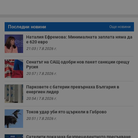
Строго необходимите бисквитки позволяват основната
функционалност на уебсайта, като потребителско
влизане и управление на акаунта. Уебсайтът не може да
се използва правилно без строго необходими
бисквитки.
Последни новини
Още новини
Валиден
Име
Доставчик
/
Домейн
О
до
Наталия Ефремова: Минималната заплата няма да
е 620 евро
__RequestVerificationToken
Сесия
Т
Microsoft
21:03 | 7.8.2026 г.
п
Corporation
ф
www.dunavmost.com
з
Сенатът на САЩ одобри нов пакет санкции срещу
п
Русия
и
п
20:57 | 7.8.2026 г.
A
т
е
Парковете с батерии превърнаха България в
д
енергиен лидер
н
п
20:54 | 7.8.2026 г.
с
у
и
Токов удар уби ято щъркели в Габрово
ф
н
20:51 | 7.8.2026 г.
м
Т
и
п
Сателити показаха безпрецедентното пресъхване