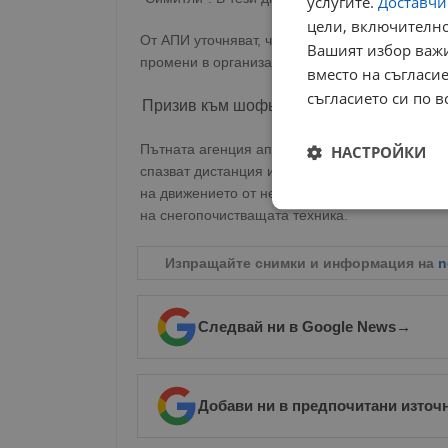
услугите.
Доставчиц
цели, включително
От АПИ уточняват, че при необходимост и ин
Вашият избор важи
промени в организацията на движението.
вместо на съгласие
съгласието си по в
Призив към шофьорите
Пътната агенция апелира водачите да тръгват
НАСТРОЙКИ
спазват дистанция и да не предприемат риск
на движението от неподготвени превозни сред
Строго
на снегопочистващата техника.
необходимо
Изпращайте снимки и информация на
n
Следвай ни в Google News
→
Строго н
Добави ни в предпочитани източ
Строго необходимите б
на акаунта. Уебсайтът 