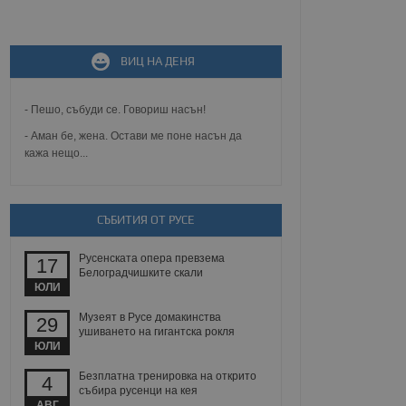
не, зададена от уеб
 ASP.NET MVC
ВИЦ НА ДЕНЯ
спре неразрешеното
т, известно като
тове. Той не съдържа
щожава при затваряне
- Пешо, събуди се. Говориш насън!
- Аман бе, жена. Остави ме поне насън да
ение на съгласието на
кажа нещо...
ст за тяхното
а данни за съгласието
ични политики и
антира, че техните
 сесии.
СЪБИТИЯ ОТ РУСЕ
аничаване между хората
а, за да се правят
Русенската опера превзема
17
хния уебсайт.
Белоградчишките скали
ЮЛИ
сигнализира на
 на бисквитките,
Музеят в Русе домакинства
29
а съответствие и
ушиването на гигантска рокля
ндарти и
ЮЛИ
Безплатна тренировка на открито
ck и предоставя
4
събира русенци на кея
требител използва
йният потребител може
АВГ