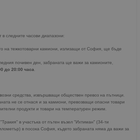
 в следните часови диапазони:
то на тежкотоварни камиони, излизащи от София, ще бъде
ледния почивен ден, забраната ще важи за камионите,
00 до 20:00 часа
.
возни средства, извършващи обществен превоз на пътници.
аната не се отнася и за камиони, превозващи опасни товари
нителни продукти и товари на температурен режим.
ракия" в участъка от пътен възел "Ихтиман" (34-ти
километър) в посока София, където забраната няма да важи за