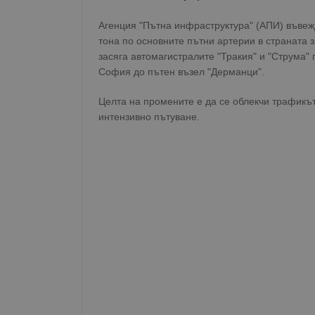
Агенция "Пътна инфраструктура" (АПИ) въвеж
тона по основните пътни артерии в страната
засяга автомагистралите "Тракия" и "Струма" 
София до пътен възел "Дерманци".
Целта на промените е да се облекчи трафикът
интензивно пътуване.