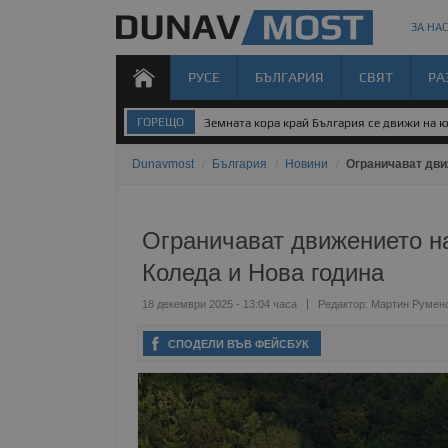
ЗА НАС
РУСЕ
БЪЛГАРИЯ
СВЯТ
РА
ГОРЕЩО
Земната кора край България се движи на 
Dunavmost
/
България
/
Новини
/
Ограничават дви
Ограничават движението на
Коледа и Нова година
18 декември 2025 - 13:04 часа
Редактор:
Мартин Румен
СПОДЕЛИ ВЪВ ФЕЙСБУК