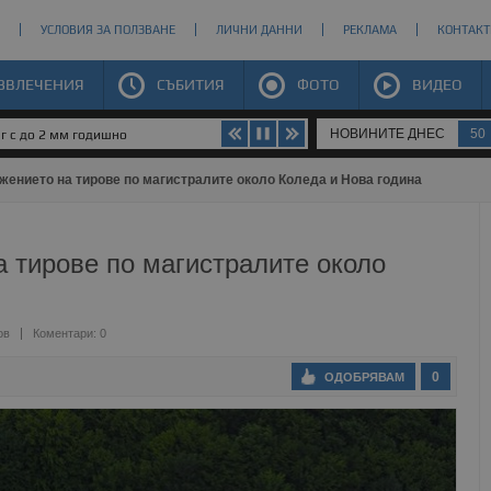
УСЛОВИЯ ЗА ПОЛЗВАНЕ
ЛИЧНИ ДАННИ
РЕКЛАМА
КОНТАКТ
ЗВЛЕЧЕНИЯ
СЪБИТИЯ
ФОТО
ВИДЕО
НОВИНИТЕ ДНЕС
50
юг с до 2 мм годишно
жението на тирове по магистралите около Коледа и Нова година
 тирове по магистралите около
ов
Коментари: 0
0
ОДОБРЯВАМ