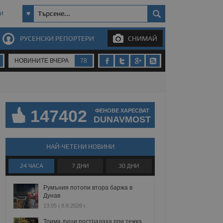
И
РУСЕНСКИ РЕПОРТЕРИ
СНИМАЙ
НОВИНИТЕ ВЧЕРА
78
147402
ФЕНОВЕ ХАРЕСВАТ
DUNAVMOST
НАЙ-ЧЕТЕНИ НОВИНИ
24 ЧАСА
7 ДНИ
30 ДНИ
Румъния потопи втора баржа в
Дунав
13:05 | 8.8.2026 г.
Трима души пострадаха при тежка