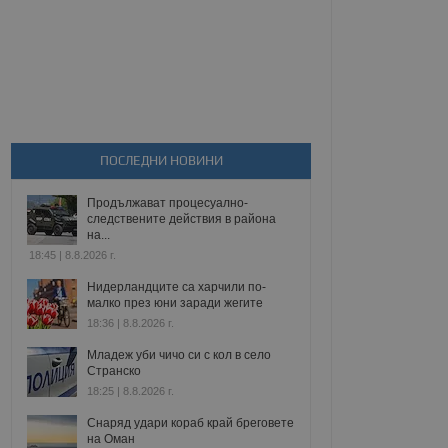
ПОСЛЕДНИ НОВИНИ
Продължават процесуално-
следствените действия в района
на...
18:45 | 8.8.2026 г.
Нидерландците са харчили по-
малко през юни заради жегите
18:36 | 8.8.2026 г.
Младеж уби чичо си с кол в село
Странско
18:25 | 8.8.2026 г.
Снаряд удари кораб край бреговете
на Оман