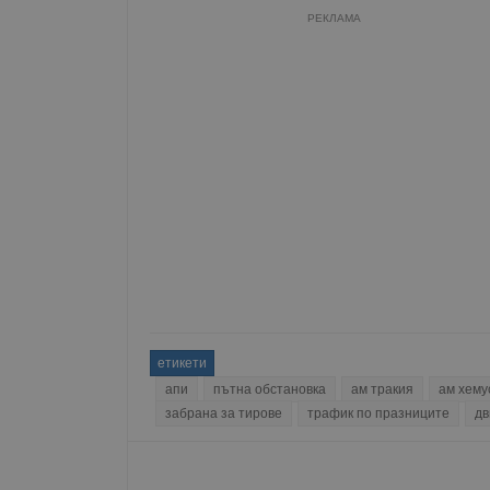
Име
РЕКЛАМА
__RequestVerificationT
VISITOR_PRIVACY_MET
__cf_bm
етикети
receive-cookie-depreca
апи
пътна обстановка
ам тракия
ам хему
забрана за тирове
трафик по празниците
дв
ASP.NET_SessionId