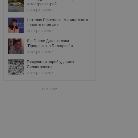
катастрофа край...
10:04 | 8.8.2026 г.
Наталия Ефремова: Минималната
заплата няма да е...
21:03 | 7.8.2026 г.
Д-р Георги Дяков оглави
"Прогресивна България" в...
09:47 | 8.8.2026 г.
Градушка и порой удариха
Силистренско
20:09 | 7.8.2026 г.
РЕКЛАМА