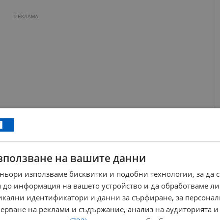
РЕКЛАМА
зползване на вашите данни
ньори използваме бисквитки и подобни технологии, за да 
 до информация на вашето устройство и да обработваме ли
никални идентификатори и данни за сърфиране, за персона
ад, на
23 и 24 декември
между 10:00 и 20:00 часа ще бъде
главен път Е-79 между връзката с АМ "Струма" и пътен възел
ерване на реклами и съдържание, анализ на аудиторията и
е ленти за движение в посока Кулата и една към София.