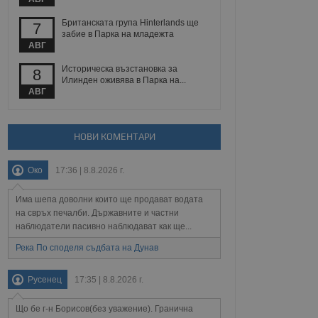
 уебсайт.
Британската група Hinterlands ще
7
забие в Парка на младежта
АВГ
Описание
Историческа възстановка за
8
Илинден оживява в Парка на...
АВГ
ребителски
елското поведение и
раници на сайта. Тя
яване на сайта. Тя
не на прегледи на
формация, която е
взаимодействат с
нкционалност в целия
прекарано на
НОВИ КОМЕНТАРИ
редпочитанията на
 сайтове; тя може
остта на социалните
тора на сайта.
използва новата или
Око
17:36 | 8.8.2026 г.
елски взаимодействия
нето и потребителския
Има шепа доволни които ще продават водата
на свръх печалби. Държавните и частни
рез събиране на данни
 помага за
наблюдатели пасивно наблюдават как ще...
отребителите се
тапите на тестване.
Река По споделя съдбата на Дунав
тистически данни,
 броя на посещенията,
Русенец
17:35 | 8.8.2026 г.
 са били заредени.
елския опит.
Що бе г-н Борисов(без уважение). Гранична
я за потребителското