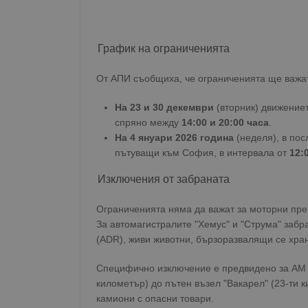
График на ограниченията
От АПИ съобщиха, че ограниченията ще важат
На 23 и 30 декември
(вторник) движение
спряно между
14:00 и 20:00 часа
.
На 4 януари 2026 година
(неделя), в пос
пътуващи към София, в интервала от
12:
Изключения от забраната
Ограниченията няма да важат за моторни пре
За автомагистралите "Хемус" и "Струма" забр
(ADR), живи животни, бързоразвалящи се хра
Специфично изключение е предвидено за АМ "Т
километър) до пътен възел "Вакарел" (23-ти 
камиони с опасни товари.