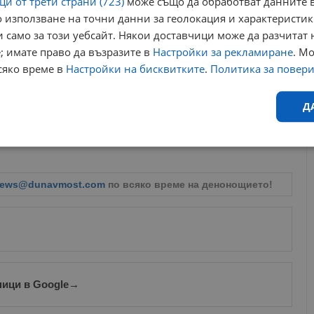
и от трети страни (723)
може също да обработват данните в
 използване на точни данни за геолокация и характеристик
тензивен трафик "Пътна полиция" може да въвежда и други
 само за този уебсайт. Някои доставчици може да разчитат 
; имате право да възразите в
Настройки за рекламиране
. М
сяко време в
Настройки на бисквитките
.
Политика за повер
 на път само с подготвени за зимни условия автомобили, да
Д
ови маневри. От ведомството предупреждават, че блокирането
ства затруднява както останалите пътуващи, така и работата
Ефективност
Таргетиране
Функционалност
Н
ews@dunavmost.com
по всяко време на денонощието!
еобходимо
Ефективност
Таргетиране
Функционалност
Неклас
ници в Google
→
исквитки позволяват основната функционалност на уебсайта, като потребителско
не може да се използва правилно без строго необходими бисквитки.